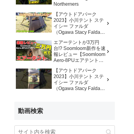
Northerners
【アウトドアパーク
2023】小川テント ステ
イシー ファルダ
（Ogawa Stacy Falda）
2から3人用の紹介 –
エアーテントが3万円
akoakoa
台!? Soomloom新作を速
報レビュー【Soomloom
Aero-8PUエアテント】
– なかしょうCAMP【ソ
【アウトドアパーク
ロキャンプで焚き火とラ
2023】小川テント ステ
ンタン】
イシー ファルダ
（Ogawa Stacy Falda）
2から3人用の紹介
#Short #ショート –
akoakoa
動画検索