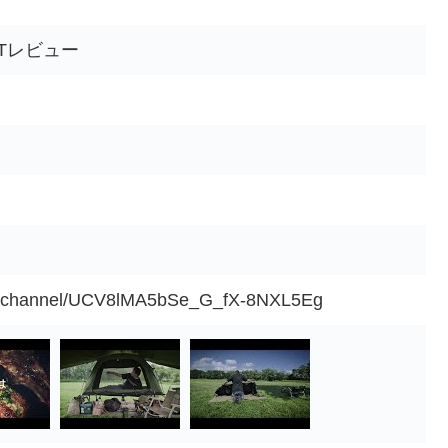
 CTレビュー
om/channel/UCV8lMA5bSe_G_fX-8NXL5Eg