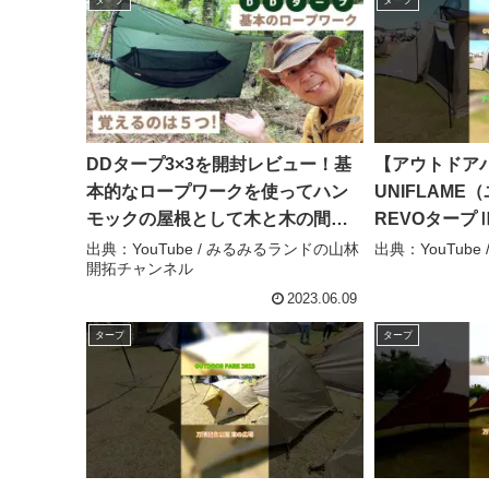
DDタープ3×3を開封レビュー！基
【アウトドアパ
本的なロープワークを使ってハン
UNIFLAM
モックの屋根として木と木の間に
REVOタープⅡ
設営 – みるみるランドの山林開拓
ン）の紹介 #Sh
出典：YouTube / みるみるランドの山林
出典：YouTube /
開拓チャンネル
チャンネル
akoakoa
2023.06.09
タープ
タープ