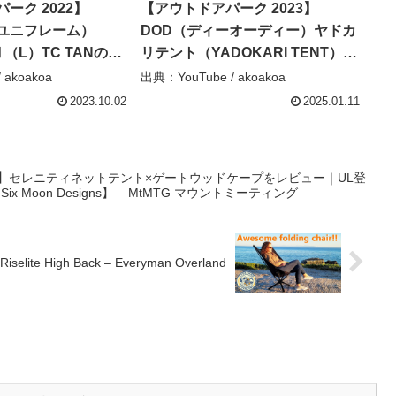
ーク 2022】
【アウトドアパーク 2023】
E（ユニフレーム）
DOD（ディーオーディー）ヤドカ
（L）TC TANの紹
リテント（YADOKARI TENT）T6-
ショート – akoakoa
662-GY 2ルームワンポールテント
 akoakoa
出典：YouTube / akoakoa
の紹介 #Short #ショート –
2023.10.02
2025.01.11
akoakoa
ト】セレニティネットテント×ゲートウッドケープをレビュー｜UL登
Moon Designs】 – MtMTG マウントミーティング
 Riselite High Back – Everyman Overland