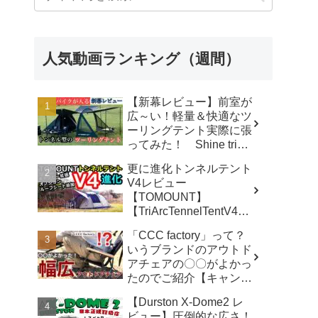
人気動画ランキング（週間）
【新幕レビュー】前室が
広～い！軽量＆快適なツ
ーリングテント実際に張
ってみた！ Shine trip
TUNNEL TENT 05 - latte
更に進化トンネルテント
な気分
V4レビュー
【TOMOUNT】
【TriArcTennelTentV4】
- 尾上祐一郎【テントバ
「CCC factory」って？
カ】
いうブランドのアウトド
アチェアの〇〇がよかっ
たのでご紹介【キャンプ
用品】 - さざなみキャン
【Durston X-Dome2 レ
プ
ビュー】圧倒的な広さ！