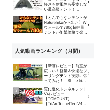
軽さも耐風性も妥協しな
い最高級テント！
#durstongear #durston #
【とんでもないテントが
ダーストン ＃xdome1
Naturehikeから出た】W
#xdome2 #テント -
ウォールで780g超軽量
Yellowknife
テントが衝撃価格で発売
Outdoorshop【イエロー
『Star Traill EXT』徹底
ナイフアウトドアショッ
解説の保存版【ULギ
プ】
ア】【キャンプ道具】
人気動画ランキング（月間）
【アウトドア】#855 -
Hurricane Camp / ハリケ
ーンキャンプ
【新幕レビュー】前室が
広～い！軽量＆快適なツ
ーリングテント実際に張
ってみた！ Shine trip
TUNNEL TENT 05 - latte
更に進化トンネルテント
な気分
V4レビュー
【TOMOUNT】
【TriArcTennelTentV4】
- 尾上祐一郎【テントバ