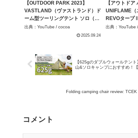
【OUTDOOR PARK 2023】
【アウトドア パ
VASTLAND（ヴァストランド）ド
UNIFLAM
ーム型ツーリングテント ソロ（タ
REVOタープⅡ
ン）の紹介 #Short #ショート –
介 #shorts #
出典：YouTube / cocoa
出典：YouTube /
cocoa
2025.09.24
【625gのダブルウォールテン
山&ソロキャンプにおすすめ！【Six 
Folding camping chair review: TCEK
コメント