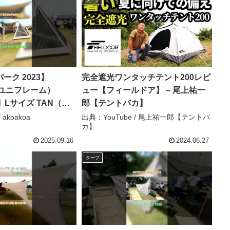
ーク 2023】
完全遮光ワンタッチテント200レビ
E（ユニフレーム）
ュー【フィールドア】 – 尾上祐一
 Lサイズ TAN（タ
郎【テントバカ】
ort #ショート –
 akoakoa
出典：YouTube / 尾上祐一郎【テントバ
カ】
2025.09.16
2024.06.27
タープ