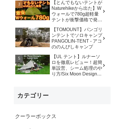
【とんでもないテントが
カ】
Naturehikeから出た】W
ウォールで780g超軽量
テントが衝撃価格で発売
『Star Traill EXT』徹底
【TOMOUNT】パンゴリ
解説の保存版【ULギ
ンテントでソロキャンプ
ア】【キャンプ道具】
PANGOLIN-TENT - アコ
【アウトドア】#855 -
ののんびしキャンプ
Hurricane Camp / ハリケ
ーンキャンプ
【UL テント】ルナーソ
ロを徹底レビュー！超簡
単設営、シーム処理のや
り方/Six Moon Designs
Lunar Solo - RIKU徒歩キ
ャンプ
カテゴリー
クーラーボックス