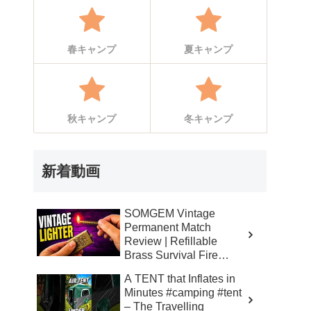
春キャンプ
夏キャンプ
秋キャンプ
冬キャンプ
新着動画
SOMGEM Vintage
Permanent Match
Review | Refillable
Brass Survival Fire
Starter – Skinner’s 100%
A TENT that Inflates in
Honest Reviews
Minutes #camping #tent
– The Travelling