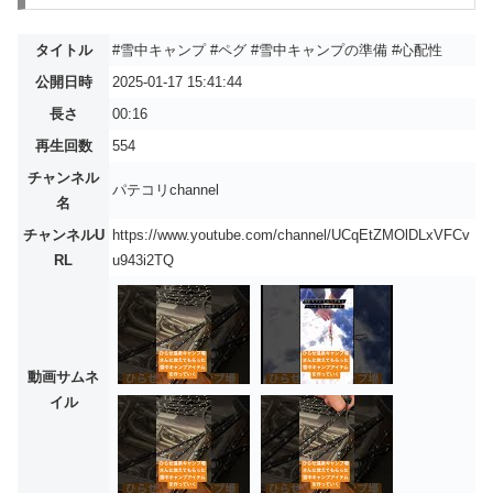
タイトル
#雪中キャンプ #ペグ #雪中キャンプの準備 #心配性
公開日時
2025-01-17 15:41:44
長さ
00:16
再生回数
554
チャンネル
パテコリchannel
名
チャンネルU
https://www.youtube.com/channel/UCqEtZMOlDLxVFCv
RL
u943i2TQ
動画サムネ
イル