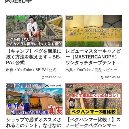
ペグ
ペグ
【キャンプ】ペグを簡単に
レビューマスターキャノピ
抜く方法を教えます – BE-
ー（MASTERCANOPY）
PAL公式
ワンタッチタープテント
横幕/サイドシート四枚セ
出典：YouTube / BE-PAL公式
出典：YouTube / 商品レビュー
ット スチールフレーム 組
2025.06.14
2025.03.26
立簡単 商用 アウトドア用
（キャスターバッグ ペグ
ペグ
ペグ
ロープ ウェイトバッ – 商
品レビュー
ショップで必ずオススメさ
【ペグハンマー比較！】ス
れるこのテント。なぜなの
ノーピークペグハンマー