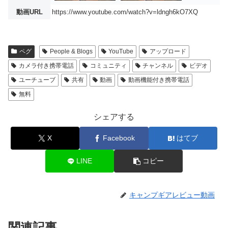
動画URL
https://www.youtube.com/watch?v=ldngh6kO7XQ
ペグ
People & Blogs
YouTube
アップロード
カメラ付き携帯電話
コミュニティ
チャンネル
ビデオ
ユーチューブ
共有
動画
動画機能付き携帯電話
無料
シェアする
X
Facebook
はてブ
LINE
コピー
キャンプギアレビュー動画
関連記事