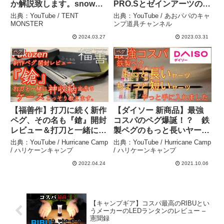
か解説致します。snow
PRO.Sとゼインアーツのグ
peak エントリー２ルーム
ラートハンマーと
出典：YouTube / TENT
出典：YouTube / あおパパのキャ
エルフィールド – TENT
CARBABYのペグハンマー
MONSTER
ンプ道具チャンネル
MONSTER
を比較レビュー – あおパパ
2024.03.27
2023.03.31
のキャンプ道具チャンネル
ペグ
ペグ
【福善作】打刀に続く新作
【ダイソー 新商品】最強
ペグ、その名も『鎗』開封
コスパのペグ爆誕！？ 鉄
レビュー＆打刀と一緒に神
製ペグのもっと長いヤーツ
スタッキング可能な収納ケ
とちょっと短いヤーツ や
出典：YouTube / Hurricane Camp
出典：YouTube / Hurricane Camp
ース紹介【キャンプ道具】
っと手に入れたのでレビュ
/ ハリケーンキャンプ
/ ハリケーンキャンプ
【fukuzen】#276 –
ーします【キャンプ道具】
2022.04.24
2021.10.06
Hurricane Camp / ハリケ
【ペグ】【100均アウトド
ーンキャンプ
ア】#106 – Hurricane
Camp / ハリケーンキャン
プ
【キャンプギア】コスパ最高のRIBUとい
うメーカーのLEDランタンのレビュー –
憲聞録