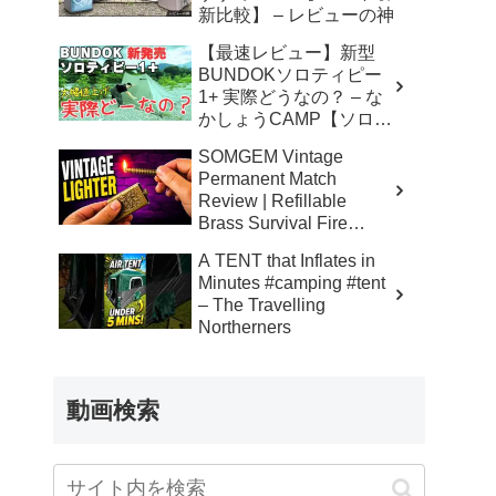
新比較】 – レビューの神
【最速レビュー】新型
BUNDOKソロティピー
1+ 実際どうなの？ – な
かしょうCAMP【ソロキ
ャンプで焚き火とランタ
SOMGEM Vintage
ン】
Permanent Match
Review | Refillable
Brass Survival Fire
Starter – Skinner’s 100%
A TENT that Inflates in
Honest Reviews
Minutes #camping #tent
– The Travelling
Northerners
動画検索