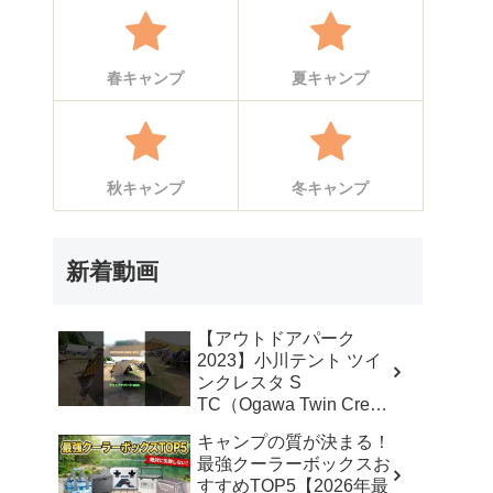
春キャンプ
夏キャンプ
秋キャンプ
冬キャンプ
新着動画
【アウトドアパーク
2023】小川テント ツイ
ンクレスタ S
TC（Ogawa Twin Cresta
S TC）2から3人用の紹
キャンプの質が決まる！
介 #Short #ショート –
最強クーラーボックスお
akoakoa
すすめTOP5【2026年最