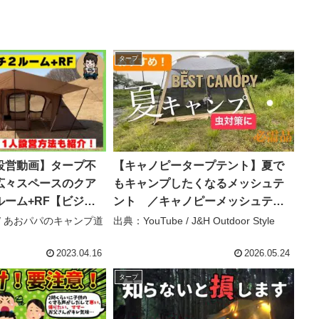
タープ
設営動画】タープ不
【キャノピータープテント】夏で
広々スペースのクア
もキャンプしたくなるメッシュテ
ーム+RF【ビジョ
ント ／キャノピーメッシュテン
おすすめトンネル型
ト レビュー – J&H Outdoor
e / あおパパのキャンプ道
出典：YouTube / J&H Outdoor Style
ト – あおパパのキ
Style
ャンネル
2023.04.16
2026.05.24
タープ