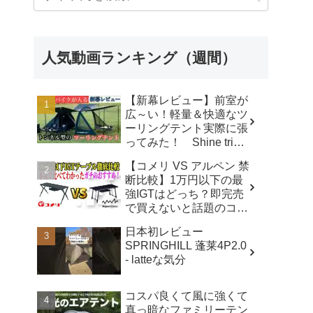
人気動画ランキング（週間）
【新幕レビュー】前室が
広～い！軽量＆快適なツ
ーリングテント実際に張
ってみた！ Shine trip
TUNNEL TENT 05 - latte
【コメリ VS アルペン 禁
な気分
断比較】1万円以下の最
強IGTはどっち？即完売
で買えないと話題のコメ
リテーブルを徹底レビュ
日本初レビュー
ー！【アウトドアシステ
SPRINGHILL 蓬莱4P2.0
ムテーブル VS アルミユ
- latteな気分
ニットテーブル】 - ヤミ
ツキソロキャンプ
コスパ良くて風に強くて
真っ暗なファミリーテン