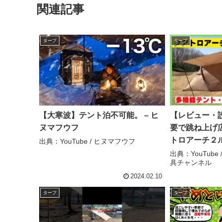
関連記事
タープ
タープ
【大寒波】テント泊不可能。 – ヒ
【レビュー・
ヌマフウフ
要で跳ね上げ
トロアーチ２ル
出典：YouTube / ヒヌマフウフ
ンピークス】
出典：YouTub
具チャンネル
ツールームテン
ャンプ道具チ
2024.02.10
タープ
タープ