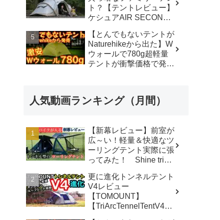
ト？【テントレビュー】
ケシュアAIR SECONDS
FAMILY 4.2
【とんでもないテントが
FRESH&BLACK - 脱サ
Naturehikeから出た】W
ラ さいとう夫婦
ウォールで780g超軽量
テントが衝撃価格で発売
『Star Traill EXT』徹底
解説の保存版【ULギ
ア】【キャンプ道具】
人気動画ランキング（月間）
【アウトドア】#855 -
Hurricane Camp / ハリケ
ーンキャンプ
【新幕レビュー】前室が
広～い！軽量＆快適なツ
ーリングテント実際に張
ってみた！ Shine trip
TUNNEL TENT 05 - latte
更に進化トンネルテント
な気分
V4レビュー
【TOMOUNT】
【TriArcTennelTentV4】
- 尾上祐一郎【テントバ