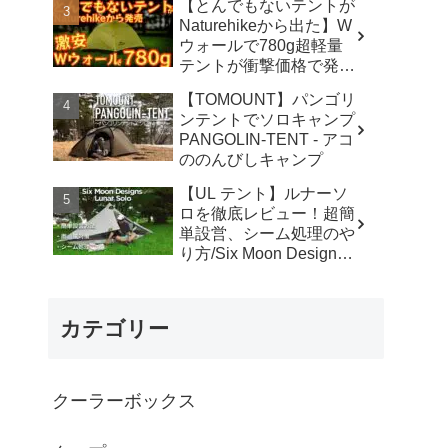
【とんでもないテントが
カ】
Naturehikeから出た】W
ウォールで780g超軽量
テントが衝撃価格で発売
『Star Traill EXT』徹底
【TOMOUNT】パンゴリ
解説の保存版【ULギ
ンテントでソロキャンプ
ア】【キャンプ道具】
PANGOLIN-TENT - アコ
【アウトドア】#855 -
ののんびしキャンプ
Hurricane Camp / ハリケ
ーンキャンプ
【UL テント】ルナーソ
ロを徹底レビュー！超簡
単設営、シーム処理のや
り方/Six Moon Designs
Lunar Solo - RIKU徒歩キ
ャンプ
カテゴリー
クーラーボックス