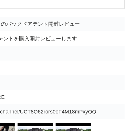
 のバックドアテント開封レビュー
ントを購入開封レビューします...
CE
om/channel/UCT8Q62rors0oF4M18mPxyQQ