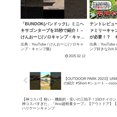
「BUNDOK(バンドック)」ミニヘ
テントレビュ
キサゴンタープを35秒で紹介！ –
ァミリーキャ
けんおーじ(ソロキャンプ・キャン
が必要！？ キ
プ飯)
張り目③ – 2
出典：YouTube / けんおーじ(ソロキャ
出典：YouTube
ンプ・キャンプ飯)
ンプ好きな2ch,
プ好きな2ch,
2025.02.12
【OUTDOOR PARK 2023】
の紹介 #Short #ショート – coco
【神コスパ】軽い・機能的・安いの三拍子！15Dナイロ
神コスパすぎた。『Arixi超軽量タープ』【アウトドア】【ハンモック
ハリケーンキャンプ