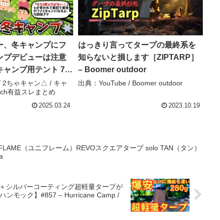
ー、冬キャンプにフ
はっきり言ってタープの最終系を
ンプデビューは注意
知らないと損します［ZIPTARP］
ャンプ用テント 75
– Boomer outdoor
ちゃキャン△ / キャン
 / 2ちゃキャン△ / キャ
出典：YouTube / Boomer outdoor
5ch有益スレまとめ
5ch有益スレまとめ
2025.03.24
2023.10.19
UNIFLAME（ユニフレーム）REVOスクエアタープ solo TAN（タン）
a
ン＋シルバーコーティング超軽量タープが
】#857 – Hurricane Camp /