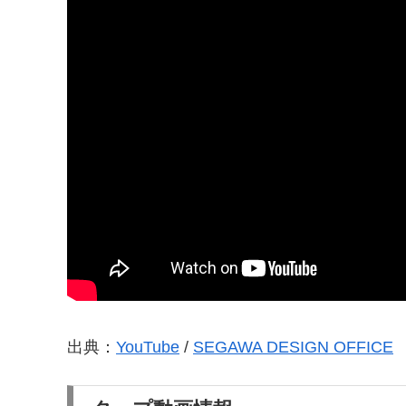
出典：
YouTube
/
SEGAWA DESIGN OFFICE