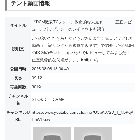
テント動画情報
『DCM激安TCテント』致命的な欠点も、、、正直レビ
タイトル
ュー。パップテントのレイアウトも紹介！
ご視聴いただきありがとうございます！先日アップした
動画（下記リンクから視聴できます）で紹介した3980円
説明文
のDCMのテント、届いたのでレビューしてみました！
正直致命的な欠点が、、、▶️https://y...
公開日時
2025-08-08 18:00:40
長さ
09:12
再生回数
3019
チャンネル
SHOKICHI CAMP
名
チャンネルU
https://www.youtube.com/channel/UCpKJ72D_4_NbPqV
RL
EhWIjkuw