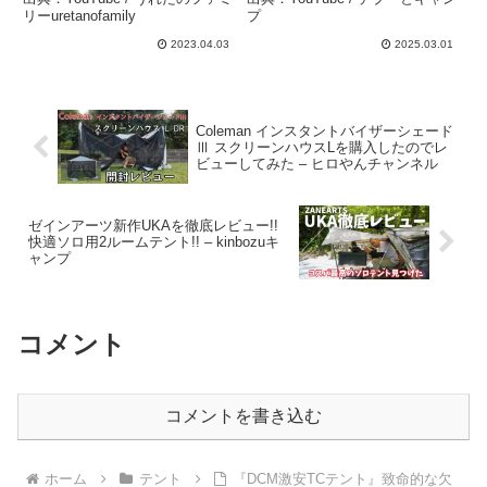
営レビュー – うれたのファ
リーuretanofamily
プ
ミリーuretanofamily
2023.04.03
2025.03.01
Coleman インスタントバイザーシェード
Ⅲ スクリーンハウスLを購入したのでレ
ビューしてみた – ヒロやんチャンネル
ゼインアーツ新作UKAを徹底レビュー!!
快適ソロ用2ルームテント!! – kinbozuキ
ャンプ
コメント
コメントを書き込む
ホーム
テント
『DCM激安TCテント』致命的な欠