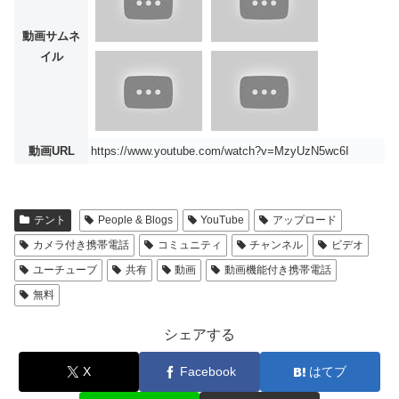
動画サムネ
イル
動画URL
https://www.youtube.com/watch?v=MzyUzN5wc6I
テント
People & Blogs
YouTube
アップロード
カメラ付き携帯電話
コミュニティ
チャンネル
ビデオ
ユーチューブ
共有
動画
動画機能付き携帯電話
無料
シェアする
X
Facebook
はてブ