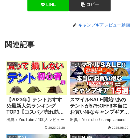
LINE
コピー
キャンプギアレビュー動画
関連記事
テント
テント
【2023年】テントおすす
スマイルSALE開始‼︎あの
め最新人気ランキング
テントが57%OFF‼️本当に
TOP3【コスパ／売れ筋／
お買い得なキャンプギア15
レビュー】 – 100人レビュ
選【GRIPSWANY・サバテ
出典：YouTube / 100人レビュー
出典：YouTube / camp_around
ー
ィカル・DOD】 –
2023.02.28
2025.08.29
camp_around
テント
テント