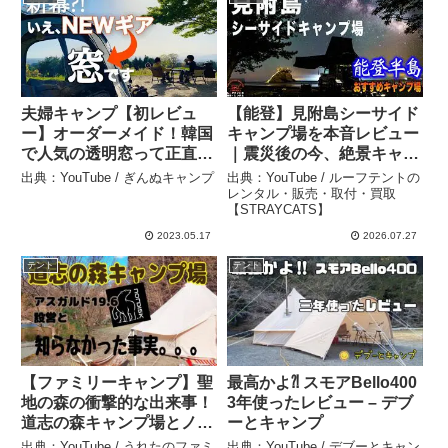
夫婦キャンプ【初レビュ
【能登】見附島シーサイド
ー】オーダーメイド！韓国
キャンプ場を本音レビュー
で人気の透明窓って正直ど
｜震災後の今、絶景キャン
う？｜マルチグリドル絶品
プ場はどうなった？ – ルー
出典：YouTube / ぎんぬキャンプ
出典：YouTube / ルーフテントの
おつまみ｜九州キャンプ場
フテントのレンタル・販
レンタル・販売・取付・買取
【STRAYCATS】
【蔵迫温泉さくらオートキ
売・取付・買取
ャンプ場】 – ぎんぬキャン
【STRAYCATS】
2023.05.17
2026.07.27
プ
テント
テント
【ファミリーキャンプ】聖
最高かよ⁈ スモアBello400
地の森の衝撃的な出来事！
3年使ったレビュー – デブ
道志の森キャンプ場とノル
ーとキャンプ
ディスクアスガルド19.6設
出典：YouTube / うれたのファミ
出典：YouTube / デブーとキャン