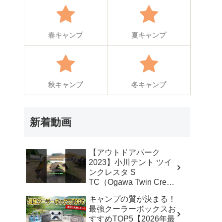
春キャンプ
夏キャンプ
秋キャンプ
冬キャンプ
新着動画
【アウトドアパーク
2023】小川テント ツイ
ンクレスタ S
TC（Ogawa Twin Cresta
S TC）2から3人用の紹
キャンプの質が決まる！
介 #Short #ショート –
最強クーラーボックスお
akoakoa
すすめTOP5【2026年最