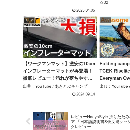
☆32
2025.04.05
チェア
チェア
【ワークマンマット】激安の10cm
Folding campi
インフレーターマットが再登場！
TCEK Riselite
徹底レビュー！汚れが落ちやすい
Everyman Ov
角張10cmインフレーターマット –
出典：YouTube / あきとぶキャンプ
出典：YouTube / 
あきとぶキャンプ
2024.09.14
レビューNooyaStyle 折り
ア 「日本語説明書&低反発クッショ
クレビュー