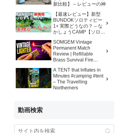
新比較】 – レビューの神
【最速レビュー】新型
BUNDOKソロティピー
1+ 実際どうなの？ – な
かしょうCAMP【ソロキ
ャンプで焚き火とランタ
SOMGEM Vintage
ン】
Permanent Match
Review | Refillable
Brass Survival Fire
Starter – Skinner’s 100%
A TENT that Inflates in
Honest Reviews
Minutes #camping #tent
– The Travelling
Northerners
動画検索