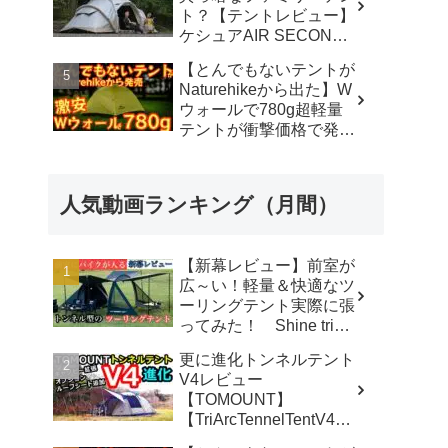
ト？【テントレビュー】
ケシュアAIR SECONDS
FAMILY 4.2
【とんでもないテントが
FRESH&BLACK - 脱サ
Naturehikeから出た】W
ラ さいとう夫婦
ウォールで780g超軽量
テントが衝撃価格で発売
『Star Traill EXT』徹底
解説の保存版【ULギ
ア】【キャンプ道具】
人気動画ランキング（月間）
【アウトドア】#855 -
Hurricane Camp / ハリケ
ーンキャンプ
【新幕レビュー】前室が
広～い！軽量＆快適なツ
ーリングテント実際に張
ってみた！ Shine trip
TUNNEL TENT 05 - latte
更に進化トンネルテント
な気分
V4レビュー
【TOMOUNT】
【TriArcTennelTentV4】
- 尾上祐一郎【テントバ