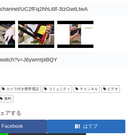
/channel/UC2fFq2hhL6lf-3tzGwtLtwA
m/watch?v=J6ywmIpiBQY
カメラ付き携帯電話
コミュニティ
チャンネル
ビデオ
無料
ェアする
Facebook
はてブ