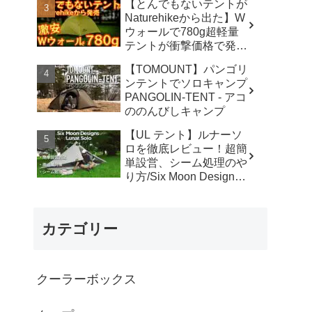
【とんでもないテントが
カ】
Naturehikeから出た】W
ウォールで780g超軽量
テントが衝撃価格で発売
『Star Traill EXT』徹底
【TOMOUNT】パンゴリ
解説の保存版【ULギ
ンテントでソロキャンプ
ア】【キャンプ道具】
PANGOLIN-TENT - アコ
【アウトドア】#855 -
ののんびしキャンプ
Hurricane Camp / ハリケ
ーンキャンプ
【UL テント】ルナーソ
ロを徹底レビュー！超簡
単設営、シーム処理のや
り方/Six Moon Designs
Lunar Solo - RIKU徒歩キ
ャンプ
カテゴリー
クーラーボックス