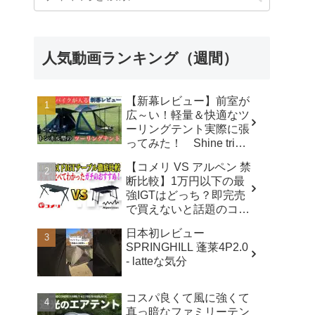
人気動画ランキング（週間）
【新幕レビュー】前室が
広～い！軽量＆快適なツ
ーリングテント実際に張
ってみた！ Shine trip
TUNNEL TENT 05 - latte
【コメリ VS アルペン 禁
な気分
断比較】1万円以下の最
強IGTはどっち？即完売
で買えないと話題のコメ
リテーブルを徹底レビュ
日本初レビュー
ー！【アウトドアシステ
SPRINGHILL 蓬莱4P2.0
ムテーブル VS アルミユ
- latteな気分
ニットテーブル】 - ヤミ
ツキソロキャンプ
コスパ良くて風に強くて
真っ暗なファミリーテン