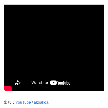
出典：
YouTube
/
akoakoa