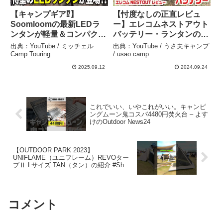
【キャンプギア⁉️】
【忖度なしの正直レビュ
Soomloomの最新LEDラ
ー】エレコムネストアウト
ンタンが軽量＆コンパクト
バッテリー・ランタンのレ
で〇〇 – ミッチェル Camp
ビュー LAMP-1 FLASH-1
出典：YouTube / ミッチェル
出典：YouTube / うさ夫キャンプ
Touring
– うさ夫キャンプ / usao
Camp Touring
/ usao camp
camp
2025.09.12
2024.09.24
これでいい、いやこれがいい。キャンピ
ングムーン鬼コスパ4480円焚火台 – よす
けのOutdoor News24
【OUTDOOR PARK 2023】
UNIFLAME（ユニフレーム）REVOター
プⅡ Lサイズ TAN（タン）の紹介 #Short
#ショート – cocoa
コメント