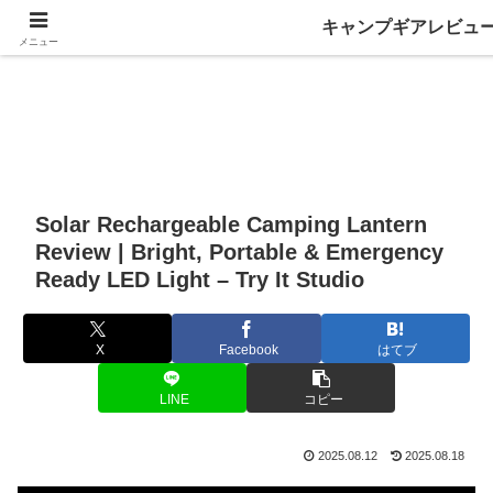
キャンプギアレビュ
メニュー
Solar Rechargeable Camping Lantern
Review | Bright, Portable & Emergency
Ready LED Light – Try It Studio
X
Facebook
はてブ
LINE
コピー
2025.08.12
2025.08.18