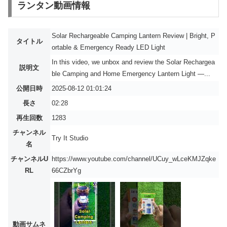
ランタン動画情報
Solar Rechargeable Camping Lantern Review | Bright, P
タイトル
ortable & Emergency Ready LED Light
In this video, we unbox and review the Solar Rechargea
説明文
ble Camping and Home Emergency Lantern Light —...
公開日時
2025-08-12 01:01:24
長さ
02:28
再生回数
1283
チャンネル
Try It Studio
名
チャンネルU
https://www.youtube.com/channel/UCuy_wLceKMJZqke
RL
66CZbrYg
動画サムネ