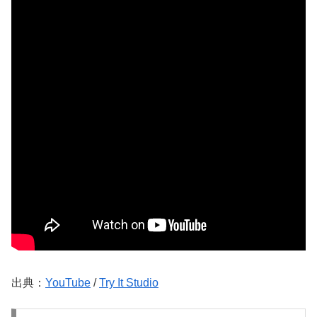
出典：
YouTube
/
Try It Studio