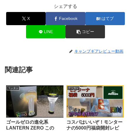
シェアする
X
Facebook
はてブ
LINE
コピー
キャンプギアレビュー動画
関連記事
ランタン
ランタン
ゴールゼロの進化系
コスパはいいぞ！モンター
LANTERN ZERO この
ナの5000円福袋開封レビ