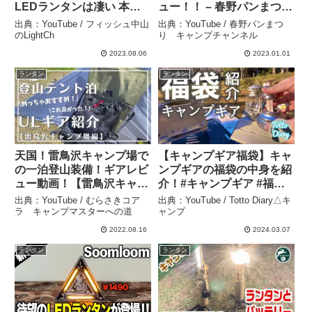
LEDランタンは凄い 本家
ュー！！ – 春野パンまつ
のゴールゼロを購入する必
り キャンプチャンネル
出典：YouTube / フィッシュ中山
出典：YouTube / 春野パンまつ
要性を感じなくなっている
のLightCh
り キャンプチャンネル
商品レビュー – フィッシュ
2023.08.06
2023.01.01
中山のLightCh
ランタン
ランタン
天国！雷鳥沢キャンプ場で
【キャンプギア福袋】キャ
の一泊登山装備！ギアレビ
ンプギアの福袋の中身を紹
ュー動画！【雷鳥沢キャン
介！#キャンプギア #福袋 #
プ編】#登山#登山道具#ul
レビュー – Totto Diary△
出典：YouTube / むらさきコア
出典：YouTube / Totto Diary△キ
#キャンプ道具#雷鳥沢 – む
キャンプ
ラ キャンプマスターへの道
ャンプ
らさきコアラ キャンプマ
2022.08.16
2024.03.07
スターへの道
ランタン
ランタン