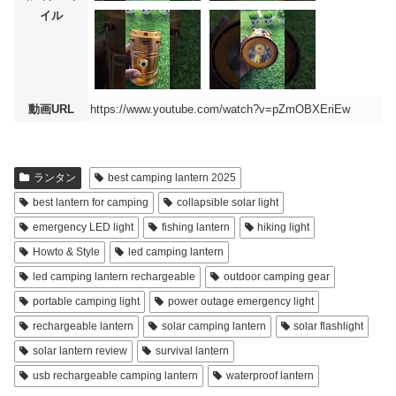
イル
動画URL
https://www.youtube.com/watch?v=pZmOBXEriEw
ランタン
best camping lantern 2025
best lantern for camping
collapsible solar light
emergency LED light
fishing lantern
hiking light
Howto & Style
led camping lantern
led camping lantern rechargeable
outdoor camping gear
portable camping light
power outage emergency light
rechargeable lantern
solar camping lantern
solar flashlight
solar lantern review
survival lantern
usb rechargeable camping lantern
waterproof lantern