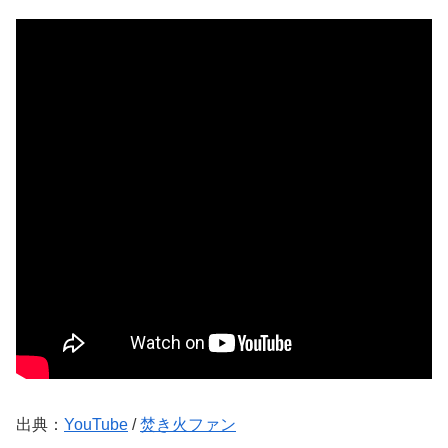
出典：
YouTube
/
焚き火ファン