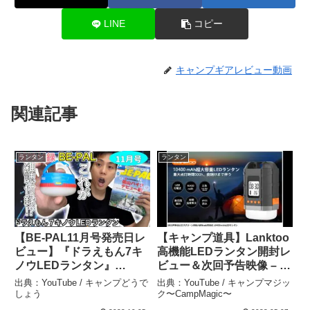
LINE
コピー
キャンプギアレビュー動画
関連記事
ランタン
ランタン
【BE-PAL11月号発売日レ
【キャンプ道具】Lanktoo
ビュー】『ドラえもん7キ
高機能LEDランタン開封レ
ノウLEDランタン』
ビュー＆次回予告映像 – キ
【2023年10月5日発売】
ャンプマジック〜
出典：YouTube / キャンプどうで
出典：YouTube / キャンプマジッ
【キャンプギア】【キャン
CampMagic〜
しょう
ク〜CampMagic〜
プ道具】【秘密道具】