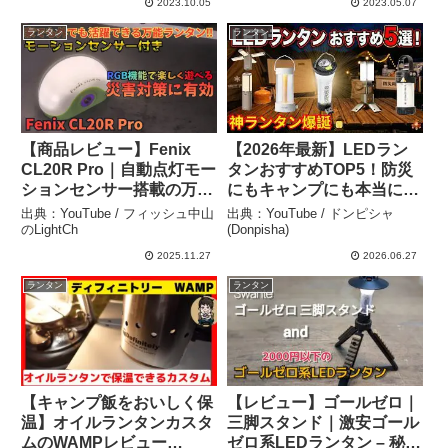
2023.10.05
2023.05.07
【805】 – キャンプどうで
ランタン
ランタン
しょう
【商品レビュー】Fenix
【2026年最新】LEDラン
CL20R Pro｜自動点灯モー
タンおすすめTOP5！防災
ションセンサー搭載の万能
にもキャンプにも本当に使
キャンプランタン！家でも
えるのはコレだ – ドンピシ
出典：YouTube / フィッシュ中山
出典：YouTube / ドンピシャ
テントでも使える多機能ラ
ャ (Donpisha)
のLightCh
(Donpisha)
イト【防災/アウトドア/お
2025.11.27
2026.06.27
すすめ】 – フィッシュ中山
ランタン
ランタン
のLightCh
【キャンプ飯をおいしく保
【レビュー】ゴールゼロ｜
温】オイルランタンカスタ
三脚スタンド｜激安ゴール
ムのWAMPレビュー
ゼロ系LEDランタン – 秘密