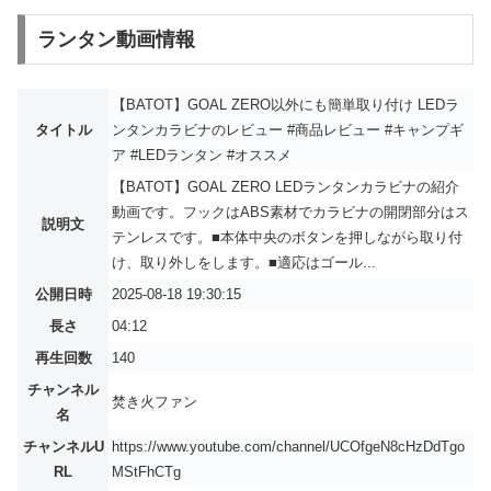
ランタン動画情報
【BATOT】GOAL ZERO以外にも簡単取り付け LEDラ
タイトル
ンタンカラビナのレビュー #商品レビュー #キャンプギ
ア #LEDランタン #オススメ
【BATOT】GOAL ZERO LEDランタンカラビナの紹介
動画です。フックはABS素材でカラビナの開閉部分はス
説明文
テンレスです。■本体中央のボタンを押しながら取り付
け、取り外しをします。■適応はゴール...
公開日時
2025-08-18 19:30:15
長さ
04:12
再生回数
140
チャンネル
焚き火ファン
名
チャンネルU
https://www.youtube.com/channel/UCOfgeN8cHzDdTgo
RL
MStFhCTg