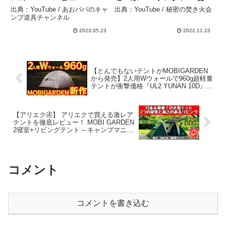
【DCT（ディフィニトリー
の焚き火会
出典：YouTube / あおパパのキャ
出典：YouTube / 秘密の焚き火会
キャンピングツールス）】
ンプ道具チャンネル
フュアーハンドランタン
2023.05.23
2022.11.23
276やデイツ78 – あおパパ
のキャンプ道具チャンネル
【とんでもないテントがMOBIGARDEN
から発売】2人用Wウォールで960g超軽量
テントが衝撃価格『UL2 YUNAN 10D』徹
底解説の保存版【ULギア】【キャンプ道
具】【アウトドア】#876 – Hurricane
Camp / ハリケーンキャンプ
【アリエク④】 アリエクで買える激レア
テントを徹底レビュー！ MOBI GARDEN
2寝室+リビングテント – キャンプマニア
ックス NaaCamp
コメント
コメントを書き込む