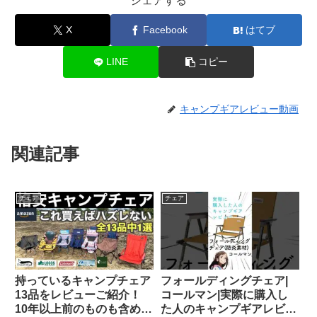
シェアする
X
Facebook
はてブ
LINE
コピー
キャンプギアレビュー動画
関連記事
チェア
チェア
持っているキャンプチェア
フォールディングチェア|
13品をレビューご紹介！
コールマン|実際に購入し
10年以上前のものも含めて
た人のキャンプギアレビュ