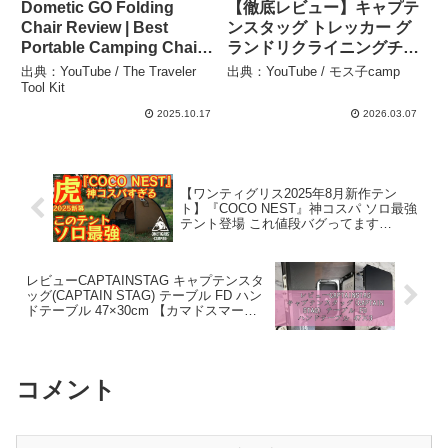
Dometic GO Folding
【徹底レビュー】キャプテ
Chair Review | Best
ンスタッグ トレッカー グ
Portable Camping Chair
ランドリクライニングチェ
for Comfort & Durability –
ア #キャンプギア #キャ
出典：YouTube / The Traveler
出典：YouTube / モス子camp
The Traveler Tool Kit
ンプチェア – モス子camp
Tool Kit
2025.10.17
2026.03.07
【ワンティグリス2025年8月新作テン
ト】『COCO NEST』神コスパ ソロ最強
テント登場 これ値段バグってます
【onetigris】【アウトドア】 #881 –
Hurricane Camp / ハリケーンキャンプ
レビューCAPTAINSTAG キャプテンスタ
ッグ(CAPTAIN STAG) テーブル FD ハン
ドテーブル 47×30cm 【カマドスマート
グリルB6型収納可能】 ブラック UC-546
– プロダクトの鏡
コメント