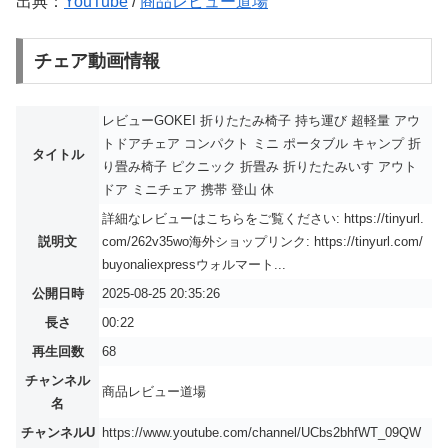
出典：
YouTube
/
商品レビュー道場
チェア動画情報
レビューGOKEI 折りたたみ椅子 持ち運び 超軽量 アウ
トドアチェア コンパクト ミニ ポータブル キャンプ 折
タイトル
り畳み椅子 ピクニック 折畳み 折りたたみいす アウト
ドア ミニチェア 携帯 登山 休
詳細なレビューはこちらをご覧ください: https://tinyurl.
説明文
com/262v35wo海外ショップリンク: https://tinyurl.com/
buyonaliexpressウォルマート...
公開日時
2025-08-25 20:35:26
長さ
00:22
再生回数
68
チャンネル
商品レビュー道場
名
チャンネルU
https://www.youtube.com/channel/UCbs2bhfWT_09QW