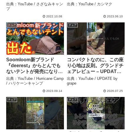
一番キャンプでいいチェア
ー #キャンプ #テント #カ
出典：YouTube / さざなみキャン
出典：YouTube / カシマク
はこれだ！ – さざなみキャ
シマク – カシマク
プ
ンプ
2022.10.08
2023.06.10
チェア
チェア
Soomloom新ブランド
コンパクトなのに、この座
『deerest』からとんでも
り心地は反則。グランドチ
ないテントが発売になりま
ェアレビュー – UPDATE
した！これ完全にアレです
by grape
出典：YouTube / Hurricane Camp
出典：YouTube / UPDATE by
よね！？『kehriman』徹
/ ハリケーンキャンプ
grape
底レビュー【キャンプ道
2023.09.14
2026.07.25
具】【オキトマ2】【アウ
チェア
チェア
トドア】#566 – Hurricane
Camp / ハリケーンキャン
プ