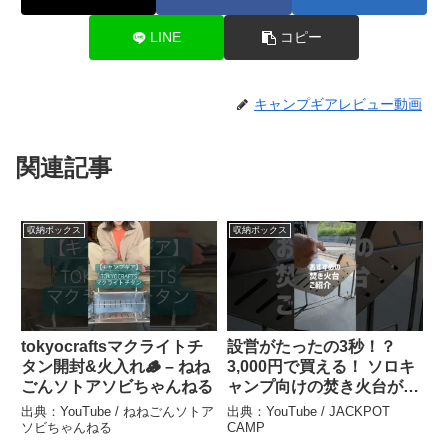
LINE
コピー
キャンプギアレビュー動画
関連記事
収納ボックス
収納ボックス
tokyocraftsマクライトチ
設営がたったの3秒！？
タン開封&火入れ🪵 – ねね
3,000円で買える！ ソロキ
ごんソトアソビちゃんねる
ャンプ向けの焚き火台が便
利すぎた！ #キャンプ #ア
出典：YouTube / ねねごんソトア
出典：YouTube / JACKPOT
ウトドア #焚火台 –
ソビちゃんねる
CAMP
JACKPOT CAMP