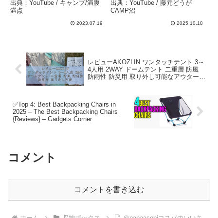
れ！ – キャンプ/満腹満点
台, キャプテンスタッグ焚
出典：YouTube / キャンプ/満腹
出典：YouTube / 藤元どうが
火台テーブル – 藤元どうが
満点
CAMP沼
CAMP沼
2023.07.19
2025.10.18
レビューAKOZLIN ワンタッチテント 3～
4人用 2WAY ドームテント 二重層 防風
防雨性 防災用 取り外し可能なアウタータ
ープ付き 耐水圧 設営簡単 uvカット加工
ハイキング キャンプ バ – 商品レビュー
道場
✅Top 4: Best Backpacking Chairs in
2025 – The Best Backpacking Chairs
{Reviews} – Gadgets Corner
コメント
コメントを書き込む
ホーム
収納ボックス
＠papaasobiコスパのいいキ