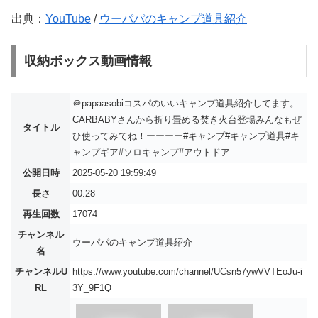
出典：
YouTube
/
ウーパパのキャンプ道具紹介
収納ボックス動画情報
＠papaasobiコスパのいいキャンプ道具紹介してます。
CARBABYさんから折り畳める焚き火台登場みんなもぜ
タイトル
ひ使ってみてね！ーーーー#キャンプ#キャンプ道具#キ
ャンプギア#ソロキャンプ#アウトドア
公開日時
2025-05-20 19:59:49
長さ
00:28
再生回数
17074
チャンネル
ウーパパのキャンプ道具紹介
名
チャンネルU
https://www.youtube.com/channel/UCsn57ywVVTEoJu-i
RL
3Y_9F1Q