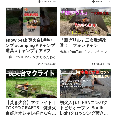
2025.06.30
2025.07.03
収納ボックス
収納ボックス
snow peak 焚火台L#キャ
「薪グリル」二次燃焼改
ンプ #camping #キャンプ
造！ – フォレキャン
道具 #キャンプギア #ファ
出典：YouTube / フォレキャン
ミリーキャンプ – タナちゃ
出典：YouTube / タナちゃんねる
んねる
2024.04.30
2023.11.26
収納ボックス
収納ボックス
【焚き火台】マクライト｜
初火入れ！ FSNコンパク
TOKYO CRAFTS 焚き火
トピザオーブン, South
台好きオシャレ好きならこ
Lightクロッシング焚き火