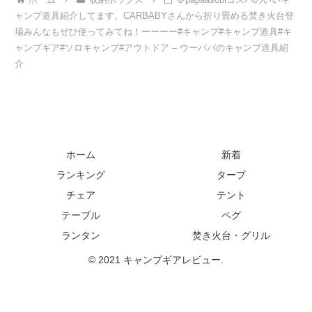
ャンプ道具紹介してます。CARBABYさんから折り畳める焚き火台登
場みんなもぜひ使ってみてね！ーーーー#キャンプ#キャンプ道具#キ
ャンプギア#ソロキャンプ#アウトドア – ウーパパのキャンプ道具紹
介
ホーム
新着
ランキング
タープ
チェア
テント
テーブル
ペグ
ランタン
焚き火台・グリル
© 2021 キャンプギアレビュー.