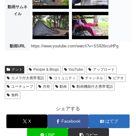
動画サムネ
イル
動画URL
https://www.youtube.com/watch?v=SS926rcuHPg
テント
People & Blogs
YouTube
アップロード
カメラ付き携帯電話
コミュニティ
チャンネル
ビデオ
ユーチューブ
共有
動画
動画機能付き携帯電話
無料
シェアする
X
Facebook
はてブ
LINE
コピー