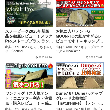
テント
テント
スノーピーク2025年新製
お気に入りテントG
品を徹底レビュー！メラク
MOON-TCの細かすぎるレ
Pro.ストーブプラス ランド
ビューです！ – キャンプマ
ネストシェルター アメニ
ニアックス NaaCamp
出典：YouTube / むらっちきゃん
出典：YouTube / キャンプマニア
ティドーム ラーグPro.
ぷ。Channel
ックス NaaCamp
snowpeak キャンプギア
2025.01.10
2025.03.07
New Products キャンプ –
テント
テント
むらっちきゃんぷ。
Channel
ワンティグリス人気テン
Dune7 6とDune7.6アップ
ト！コニファー利点・注意
グレード比較検証
点・購入レビュー！ – 係長
【naturehike】【テント比
けん
較】 – 尾上祐一郎【テント
出典：YouTube / 係長けん
出典：YouTube / 尾上祐一郎【テ