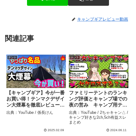
キャンプギアレビュー動画
関連記事
テント
テント
【キャンプギア】今が一番
ファミリーテントのランキ
お買い得！テンマクデザイ
ング評価とキャンプ場での
ン大煙幕を徹底レビュー！
夜の営み キャンプ用テン
– 係長けん
ト 67張り目⑤ – 2ちゃキャ
出典：YouTube / 係長けん
出典：YouTube / 2ちゃキャン△ /
ン△ / キャンプ好きな
キャンプ好きな2ch,5ch有益スレ
まとめ
2ch,5ch有益スレまとめ
2025.02.09
2024.06.11