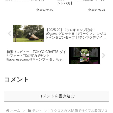
バカ】
ントバカ】
2023.04.09
2024.03.21
【2025-29】 #ソロキャンプ記録 |
#Ogawa グロッケ８ | #ワークマン レジス
トペンタゴンタープ | #テンマクデザイン
モノポールインナーテント |#秘密基地 |
#4k – Hoge x2
初張りレビュー！TOKYO CRAFTS ダイ
ヤフォートTCの実力 #テント
#japanesecamp #キャンプ – タナちゃん
ねる
コメント
コメントを書き込む
ホーム
テント
クロスカブJA45で行くフル装備ソロ