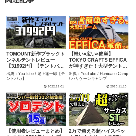
テント
テント
TOMOUNT新作ブラックト
【軽い×広い×簡単】
ンネルテントレビュー
TOKYO CRAFTS EFFICA
【31992円】【テントバ
が神すぎた！大型テントの
カ】 – 尾上祐一郎【テント
常識を覆す完成度🔥【アウ
出典：YouTube / 尾上祐一郎【テ
出典：YouTube / Hurricane Camp
バカ】
トドア】【エフィカ】
ントバカ】
/ ハリケーンキャンプ
#911 – Hurricane Camp /
2022.12.01
2025.11.15
ハリケーンキャンプ
テント
テント
【使用者レビューまとめ】
2万で買える超ハイスペッ