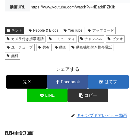
動画URL
https://www.youtube.com/watch?v=riEaddPZKIk
テント
People & Blogs
YouTube
アップロード
カメラ付き携帯電話
コミュニティ
チャンネル
ビデオ
ユーチューブ
共有
動画
動画機能付き携帯電話
無料
シェアする
X
Facebook
はてブ
LINE
コピー
キャンプギアレビュー動画
関連記事