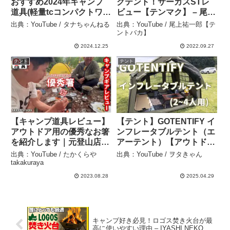
おすすめ2024年キャンプ
クテント！サーカスSTレ
道具(軽量tcコンパクトワン
ビュー【テンマク】 – 尾上
ポール前室) – タナちゃん
祐一郎【テントバカ】
出典：YouTube / タナちゃんねる
出典：YouTube / 尾上祐一郎【テ
ねる
ントバカ】
2024.12.25
2022.09.27
テント
テント
【キャンプ道具レビュー】
【テント】GOTENTIFY イ
アウトドア用の優秀なお箸
ンフレータブルテント（エ
を紹介します｜元登山店員
アーテント）【アウトド
の偏愛山道具話 – たかくら
ア】 – ヲタきゃん
出典：YouTube / たかくらや
出典：YouTube / ヲタきゃん
や takakuraya
takakuraya
2023.08.28
2025.04.29
キャンプ好き必見！ロゴス焚き火台が最
高に使いやすい理由 – IYASHI NEKO