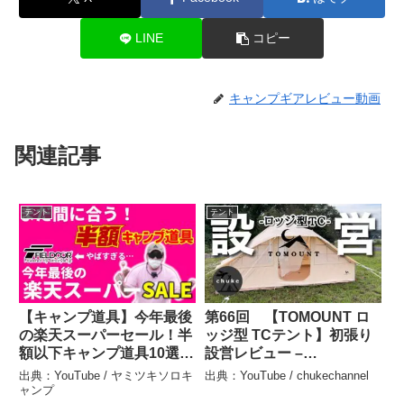
LINE
コピー
キャンプギアレビュー動画
関連記事
テント
テント
【キャンプ道具】今年最後
第66回 【TOMOUNT ロ
の楽天スーパーセール！半
ッジ型 TCテント】初張り
額以下キャンプ道具10選 –
設営レビュー –
ヤミツキソロキャンプ
chukechannel
出典：YouTube / ヤミツキソロキ
出典：YouTube / chukechannel
ャンプ