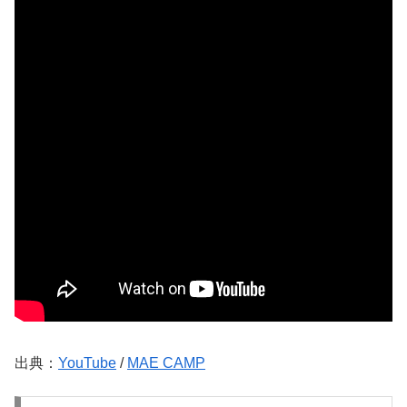
出典：
YouTube
/
MAE CAMP