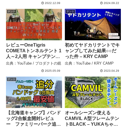
2022.12.09
2024.09.22
テント
テント
レビューOneTigris
初めてヤドカリテントでキ
COMETAトンネルテント 1
ャンプしてみた結果○○だ
人～2人用 キャンプテント
った件 – KRY CAMP
簡単設営 軽量 UVカット
出典：YouTube / プロダクトの鏡
出典：YouTube / KRY CAMP
PUコーティング 耐水圧
2025.05.09
2023.04.29
3000mm インナーテント
付き (黒) – プロダクトの鏡
テント
テント
【北海道キャンプ】バンド
オールシーズン使える
ッグ2合飯盒開封レビュ
CAMVIL A型フレームテン
ー ファミリーパーク追分
トBLACK – YUKAちゃん