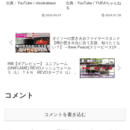
オヤジ達のグルキャン –
ねる
出典：YouTube / nisiokabase
出典：YouTube / YUKAちゃんね
nisiokabase
る
2024.04.07
2024.07.28
ダイソーの焚き火台ファイヤースタンド
【噂の焚き火台に合う五徳、知りたくな
い？】 – three Peace(スリーピース)チャ
ンネル★
#98【ギアレビュー】 ユニフレーム
(UNIFLAME) REVOメッシュウォール
Ⅱ（L） ＴＡＮ REVOタープⅡ（L） Ｔ
ＡＮ 設営レビュー #キャンプギア #キ
ャンプ好きな人と繋がりたい –
▲CampMansCrew▲
コメント
コメントを書き込む