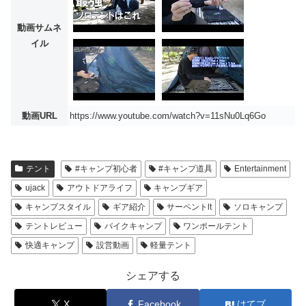
動画サムネ
イル
動画URL
https://www.youtube.com/watch?v=11sNu0Lq6Go
テント
#キャンプ初心者
#キャンプ道具
Entertainment
ujack
アウトドアライフ
キャンプギア
キャンプスタイル
ギア紹介
サーペントlt
ソロキャンプ
テントレビュー
バイクキャンプ
ワンポールテント
快適キャンプ
設営動画
軽量テント
シェアする
X
Facebook
はてブ