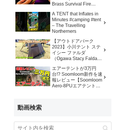
Brass Survival Fire
Starter – Skinner’s 100%
A TENT that Inflates in
Honest Reviews
Minutes #camping #tent
– The Travelling
Northerners
【アウトドアパーク
2023】小川テント ステ
イシー ファルダ
（Ogawa Stacy Falda）
2から3人用の紹介 –
エアーテントが3万円
akoakoa
台!? Soomloom新作を速
報レビュー【Soomloom
Aero-8PUエアテント】
– なかしょうCAMP【ソ
ロキャンプで焚き火とラ
ンタン】
動画検索