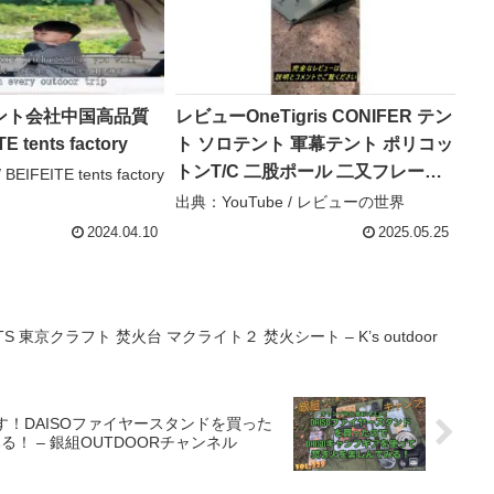
ント会社中国高品質
レビューOneTigris CONIFER テン
E tents factory
ト ソロテント 軍幕テント ポリコッ
トンT/C 二股ポール 二又フレーム
EIFEITE tents factory
煙突穴付き 焚火可 撥水 通気 遮光
出典：YouTube / レビューの世界
簡単設営 1-2人用 キャンプ用 アウ
2024.04.10
2025.05.25
ト – レビューの世界
 東京クラフト 焚火台 マクライト２ 焚火シート – K’s outdoor
ます！DAISOファイヤースタンドを買った
！ – 銀組OUTDOORチャンネル