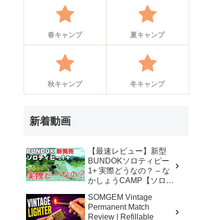
春キャンプ
夏キャンプ
秋キャンプ
冬キャンプ
新着動画
【最速レビュー】新型
BUNDOKソロティピー
1+ 実際どうなの？ – な
かしょうCAMP【ソロキ
ャンプで焚き火とランタ
SOMGEM Vintage
ン】
Permanent Match
Review | Refillable