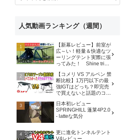
人気動画ランキング（週間）
【新幕レビュー】前室が
広～い！軽量＆快適なツ
ーリングテント実際に張
ってみた！ Shine trip
TUNNEL TENT 05 - latte
【コメリ VS アルペン 禁
な気分
断比較】1万円以下の最
強IGTはどっち？即完売
で買えないと話題のコメ
リテーブルを徹底レビュ
日本初レビュー
ー！【アウトドアシステ
SPRINGHILL 蓬莱4P2.0
ムテーブル VS アルミユ
- latteな気分
ニットテーブル】 - ヤミ
ツキソロキャンプ
更に進化トンネルテント
V4レビュー