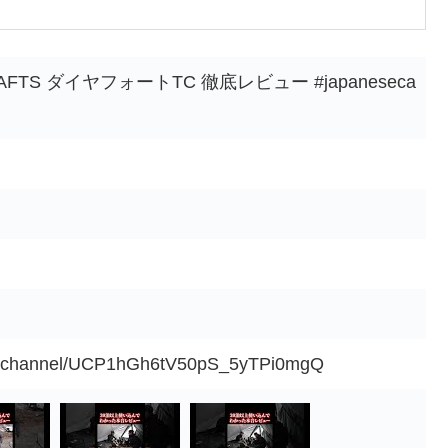
AFTS ダイヤフォートTC 徹底レビュー #japaneseca
om/channel/UCP1hGh6tV50pS_5yTPi0mgQ