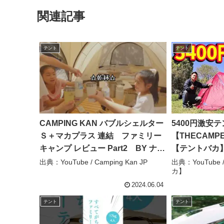
関連記事
テント
テント
CAMPING KAN バブルシェルター
5400円激安
Ｓ＋マカプラス 連結 ファミリー
【THECAMP
キャンプ レビュー Part2 BY ナチ
【テントバカ
ュラルちゃんねる @ranrancamp –
出典：YouTube / Camping Kan JP
出典：YouTub
カ】
Camping Kan JP
2024.06.04
テント
テント