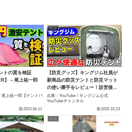
テント
テントの質を検証
【防災グッズ】キングジム社員が
ER】 – 尾上祐一郎
新商品の防災テントと防災マット
】
の使い勝手をレビュー！設営後の
サイズ感や収納時のコンパクトさ
e / 尾上祐一郎【テントバ
出典：YouTube / キングジム公式
YouTubeチャンネル
をご紹介！キングジムの防災ブラ
ンドKOKOBOから新登場！｜キン
2023.04.11
2025.10.23
グジム – キングジム公式YouTube
テント
チャンネル