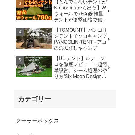
【とんでもないテントが
カ】
Naturehikeから出た】W
ウォールで780g超軽量
テントが衝撃価格で発売
『Star Traill EXT』徹底
【TOMOUNT】パンゴリ
解説の保存版【ULギ
ンテントでソロキャンプ
ア】【キャンプ道具】
PANGOLIN-TENT - アコ
【アウトドア】#855 -
ののんびしキャンプ
Hurricane Camp / ハリケ
ーンキャンプ
【UL テント】ルナーソ
ロを徹底レビュー！超簡
単設営、シーム処理のや
り方/Six Moon Designs
Lunar Solo - RIKU徒歩キ
ャンプ
カテゴリー
クーラーボックス