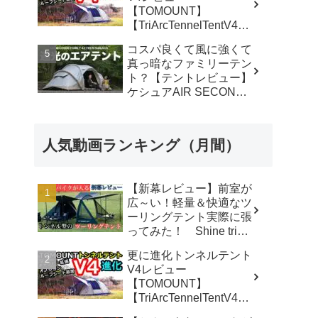
【TOMOUNT】
【TriArcTennelTentV4】
- 尾上祐一郎【テントバ
コスパ良くて風に強くて
カ】
真っ暗なファミリーテン
ト？【テントレビュー】
ケシュアAIR SECONDS
FAMILY 4.2
FRESH&BLACK - 脱サ
ラ さいとう夫婦
人気動画ランキング（月間）
【新幕レビュー】前室が
広～い！軽量＆快適なツ
ーリングテント実際に張
ってみた！ Shine trip
TUNNEL TENT 05 - latte
更に進化トンネルテント
な気分
V4レビュー
【TOMOUNT】
【TriArcTennelTentV4】
- 尾上祐一郎【テントバ