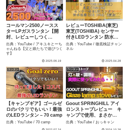
コールマン2500ノースス
レビューTOSHIBA(東芝)
ターLPガスランタン【開
東芝(TOSHIBA) センサー
封、レビューしつく
付きLEDランタン 防水性
す！！】 – アキユキとーち
能(JIS IPX4) 3段切替機能
出典：YouTube / アキユキとーち
出典：YouTube / 徹底検証チャン
ゃんねる【父と娘たちで遊
付き 人感＆明暗センサー
ゃんねる【父と娘たちで遊びつく
ネル
す】
びつくす】
搭載 LKL-3000(W) – 徹底
検証チャンネル
2025.06.19
2025.04.28
ランタン
ランタン
【キャンプギア】ゴールゼ
Goout SPRINGHILL アイ
ロのパクリでもいい！最強
ロンストーブレビュー キ
のLEDランタン – 70 camp
ャンプで使用、まさか
の・・・ – おっキャン
出典：YouTube / 70 camp
出典：YouTube / おっキャン
2022.07.24
2024.10.26