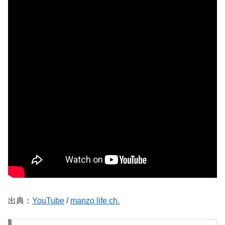
出典：
YouTube
/
manzo life ch.