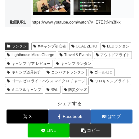
動画URL
https://www.youtube.com/watch?v=E7EJtNm3fkk
ランタン
#キャンプ初心者
GOAL ZERO
LEDランタン
Lighthouse Micro Charge
Travel & Events
アウトドアライト
キャンプ ギア レビュー
キャンプ ランタン
キャンプ道具紹介
コンパクトランタン
ゴールゼロ
ゴールゼロ ライトハウス マイクロ チャージ
ソロキャンプ ライト
ミニマルキャンプ
登山
防災グッズ
シェアする
X
Facebook
はてブ
LINE
コピー