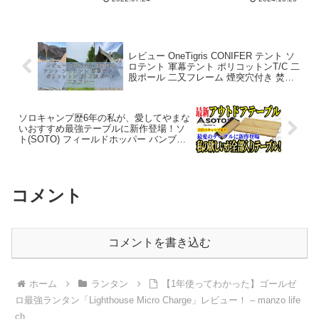
レビュー OneTigris CONIFER テント ソ
ロテント 軍幕テント ポリコットンT/C 二
股ポール 二又フレーム 煙突穴付き 焚火
可 撥水 通気 遮光 簡単設営 1~2人用 キャ
ンプ用 アウ – 本音判定室
ソロキャンプ歴6年の私が、愛してやまな
いおすすめ最強テーブルに新作登場！ソ
ト(SOTO) フィールドホッパー バンブー
の真の実力とは？【キャンプ道具 アウ
トドアテーブル キャンプテーブル】 –
ヤミツキソロキャンプ
コメント
コメントを書き込む
ホーム
ランタン
【1年使ってわかった】ゴールゼ
ロ最強ランタン「Lighthouse Micro Charge」レビュー！ – manzo life
ch.