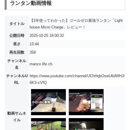
ランタン動画情報
【1年使ってわかった】ゴールゼロ最強ランタン「Light
タイトル
house Micro Charge」レビュー！
公開日時
2025-10-25 18:00:32
長さ
13:44
再生回数
358
チャンネル
manzo life ch.
名
チャンネルU
https://www.youtube.com/channel/UChHqbOswU6dWHJl
RL
6KS-cVfQ
動画サムネ
イル