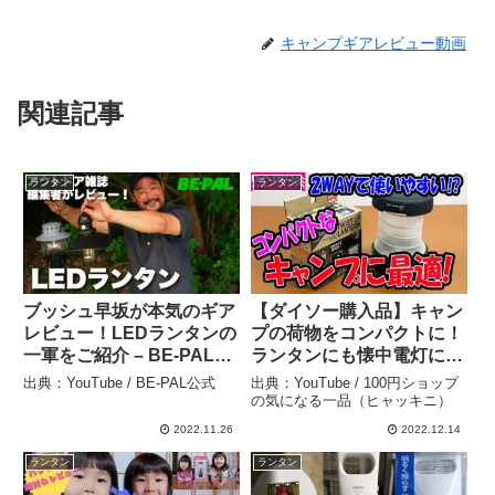
キャンプギアレビュー動画
関連記事
ランタン
ランタン
ブッシュ早坂が本気のギア
【ダイソー購入品】キャン
レビュー！LEDランタンの
プの荷物をコンパクトに！
一軍をご紹介 – BE-PAL公
ランタンにも懐中電灯にも
式
なるツイストアップランタ
出典：YouTube / BE-PAL公式
出典：YouTube / 100円ショップ
ン！ – 100円ショップの気
の気になる一品（ヒャッキニ）
になる一品（ヒャッキニ）
2022.11.26
2022.12.14
ランタン
ランタン