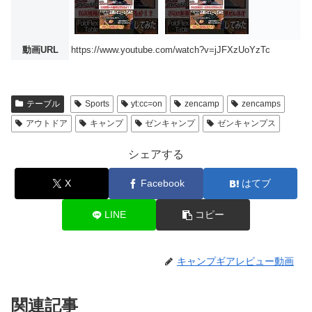
動画URL
https://www.youtube.com/watch?v=jJFXzUoYzTc
テーブル
Sports
yt:cc=on
zencamp
zencamps
アウトドア
キャンプ
ゼンキャンプ
ゼンキャンプス
シェアする
X
Facebook
はてブ
LINE
コピー
キャンプギアレビュー動画
関連記事