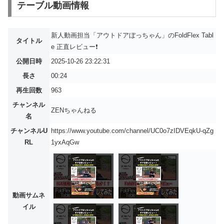
テーブル動画情報
新人動画担当「アウトドアぼっちゃん」のFoldFlex Tabl
タイトル
e 正直レビュー❗️
公開日時
2025-10-26 23:22:31
長さ
00:24
再生回数
963
チャンネル
ZENちゃんねる
名
チャンネルU
https://www.youtube.com/channel/UC0o7zIDVEqkU-qZg
RL
1yxAqGw
動画サムネ
イル