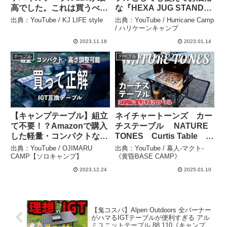
高でした。これは買うべき
な『HEXA JUG STAND』
最高ギア！【キャンプ道具
開封レビューこれキャンプ
出典：YouTube / KJ LIFE style
出典：YouTube / Hurricane Camp
レビュー】 – KJ LIFE
以外に自宅でもカッコよく
/ ハリケーンキャンプ
style
使えます！【コット】【キ
2023.11.18
2023.01.14
ャンプ道具】【アウトド
テーブル
テーブル
ア】#456 – Hurricane
Camp / ハリケーンキャン
プ
【キャンプテーブル】組立
ネイチャートーンズ カー
て不要！？Amazonで購入
チステーブル NATURE
した軽量・コンパクトな
TONES Curtis Table お
IGT互換テーブルを使って
すすめキャンプテーブル
出典：YouTube / OJIMARU
出典：YouTube / 幕人-マクト-
みた SOTCAR –
【レビュー・紹介】 – 幕
CAMP【ソロキャンプ】
《黄昏BASE CAMP》
OJIMARU CAMP【ソロキ
人-マクト- 《黄昏BASE
2023.12.24
2025.01.10
ャンプ】
CAMP》
【鬼コスパ】Alpen Outdoors 全バーナー
がハマるIGTテーブルが便利すぎる アル
ミユニットテーブル 88 110《キャンプ道