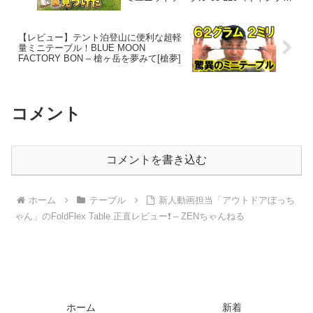
具 アウトドア 初心者 家族 ファミリー 選
び方 使い方》 – ｺﾝﾊﾟｸﾄｷﾞｱ紹介★バイク
野営部
【レビュー】テント泊登山に便利な超軽
量ミニテーブル！BLUE MOON
FACTORY BON – 槍ヶ岳を夢みて[槍夢]
コメント
コメントを書き込む
ホーム
テーブル
新人動画担当「アウトドアぼっち
ゃん」のFoldFlex Table 正直レビュー❗️ – ZENちゃんねる
ホーム
新着