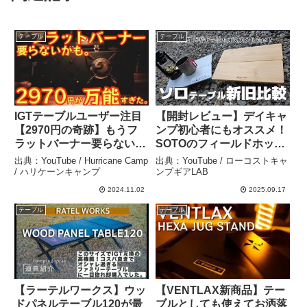
テーブル
テーブル
IGTテーブルユーザー注目
【開封レビュー】デイキャ
【2970円の奇跡】もうフ
ンプ初心者にもオススメ！
ラットバーナー要らないか
SOTOのフィールドホッパ
も！？万能過ぎるギアが
ーの新バージョン登場！？
出典：YouTube / Hurricane Camp
出典：YouTube / ローコストキャ
soomloomから新登場【キ
既存モデルとどう違うの
/ ハリケーンキャンプ
ンプギアLAB
ャンプ道具】【ST310】
か？比較してみました‼️ –
2024.11.02
2025.09.17
【ST-340】【アウトド
ローコストキャンプギア
テーブル
テーブル
ア】#747 – Hurricane
LAB
Camp / ハリケーンキャン
プ
【ラーテルワークス】ウッ
【VENTLAX新商品】テー
ドパネルテーブル120が最
ブルとしても使えてお洒落