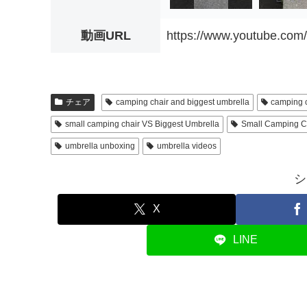
動画URL
https://www.youtube.co
チェア
camping chair and biggest umbrella
camping 
small camping chair VS Biggest Umbrella
Small Camping Ch
umbrella unboxing
umbrella videos
シ
X
LINE