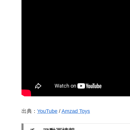
出典：
YouTube
/
Amzad Toys