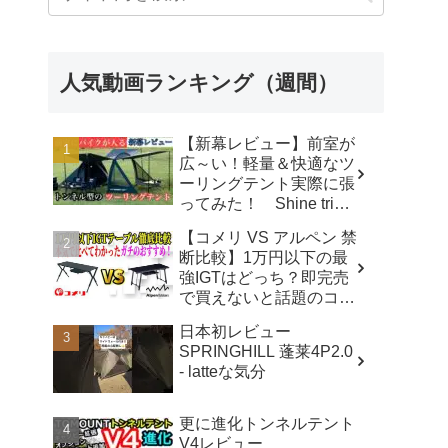
人気動画ランキング（週間）
【新幕レビュー】前室が
広～い！軽量＆快適なツ
ーリングテント実際に張
ってみた！ Shine trip
TUNNEL TENT 05 - latte
【コメリ VS アルペン 禁
な気分
断比較】1万円以下の最
強IGTはどっち？即完売
で買えないと話題のコメ
リテーブルを徹底レビュ
日本初レビュー
ー！【アウトドアシステ
SPRINGHILL 蓬莱4P2.0
ムテーブル VS アルミユ
- latteな気分
ニットテーブル】 - ヤミ
ツキソロキャンプ
更に進化トンネルテント
V4レビュー