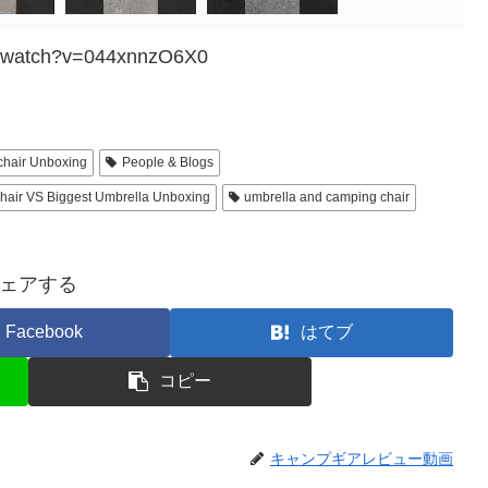
m/watch?v=044xnnzO6X0
chair Unboxing
People & Blogs
air VS Biggest Umbrella Unboxing
umbrella and camping chair
ェアする
Facebook
はてブ
コピー
キャンプギアレビュー動画