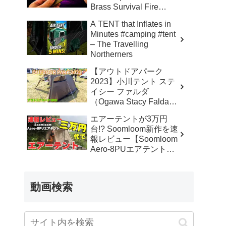
Brass Survival Fire
Starter – Skinner’s 100%
A TENT that Inflates in
Honest Reviews
Minutes #camping #tent
– The Travelling
Northerners
【アウトドアパーク
2023】小川テント ステ
イシー ファルダ
（Ogawa Stacy Falda）
2から3人用の紹介 –
エアーテントが3万円
akoakoa
台!? Soomloom新作を速
報レビュー【Soomloom
Aero-8PUエアテント】
– なかしょうCAMP【ソ
ロキャンプで焚き火とラ
ンタン】
動画検索