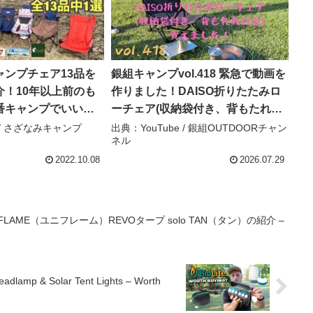
ャンプチェア13品を
銀組キャンプvol.418 緊急で動画を
介！10年以上前のも
作りました！DAISO折りたたみロ
番キャンプでいいチ
ーチェア(収納袋付き、背もたれ付
 – さざなみキャン
き)買えました！ – 銀組OUTDOOR
e / さざなみキャンプ
出典：YouTube / 銀組OUTDOORチャン
ネル
チャンネル
2022.10.08
2026.07.29
FLAME（ユニフレーム）REVOタープ solo TAN（タン）の紹介 –
Headlamp & Solar Tent Lights – Worth