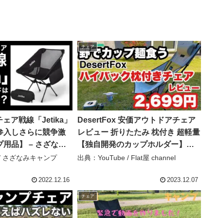
チェア
チェア戦線「Jetika」
DesertFox 安価アウトドアチェア
参入しさらに競争激
レビュー 折りたたみ 枕付き 超軽量
用品】 – さざなみ
【独自開発のカップホルダー】
【耐荷重150kg】 #キャンプ椅子 #
e / さざなみキャンプ
出典：YouTube / Flat屋 channel
ハイバックコンパクトチェア #野で
カップ麺 – Flat屋 channel
2022.12.16
2023.12.07
チェア