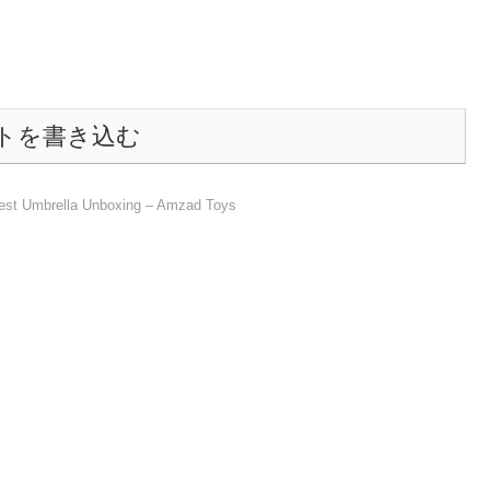
トを書き込む
est Umbrella Unboxing – Amzad Toys