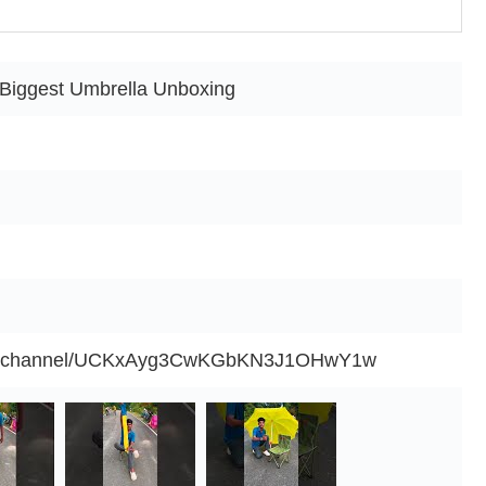
Biggest Umbrella Unboxing
com/channel/UCKxAyg3CwKGbKN3J1OHwY1w