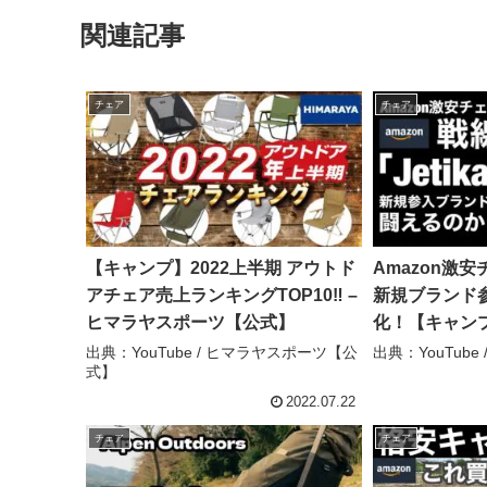
関連記事
チェア
チェア
【キャンプ】2022上半期 アウトド
Amazon激安
アチェア売上ランキングTOP10‼ –
新規ブランド
ヒマラヤスポーツ【公式】
化！【キャンプ
キャンプ
出典：YouTube / ヒマラヤスポーツ【公
出典：YouTub
式】
2022.07.22
チェア
チェア