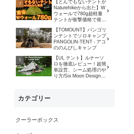
【とんでもないテントが
カ】
Naturehikeから出た】W
ウォールで780g超軽量
テントが衝撃価格で発売
『Star Traill EXT』徹底
【TOMOUNT】パンゴリ
解説の保存版【ULギ
ンテントでソロキャンプ
ア】【キャンプ道具】
PANGOLIN-TENT - アコ
【アウトドア】#855 -
ののんびしキャンプ
Hurricane Camp / ハリケ
ーンキャンプ
【UL テント】ルナーソ
ロを徹底レビュー！超簡
単設営、シーム処理のや
り方/Six Moon Designs
Lunar Solo - RIKU徒歩キ
ャンプ
カテゴリー
クーラーボックス