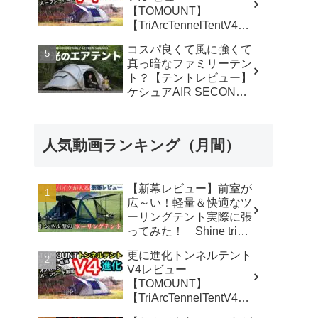
【TOMOUNT】
【TriArcTennelTentV4】
- 尾上祐一郎【テントバ
コスパ良くて風に強くて
カ】
真っ暗なファミリーテン
ト？【テントレビュー】
ケシュアAIR SECONDS
FAMILY 4.2
FRESH&BLACK - 脱サ
ラ さいとう夫婦
人気動画ランキング（月間）
【新幕レビュー】前室が
広～い！軽量＆快適なツ
ーリングテント実際に張
ってみた！ Shine trip
TUNNEL TENT 05 - latte
更に進化トンネルテント
な気分
V4レビュー
【TOMOUNT】
【TriArcTennelTentV4】
- 尾上祐一郎【テントバ