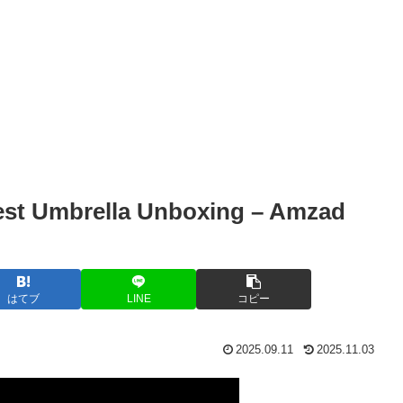
est Umbrella Unboxing – Amzad
はてブ
LINE
コピー
2025.09.11
2025.11.03