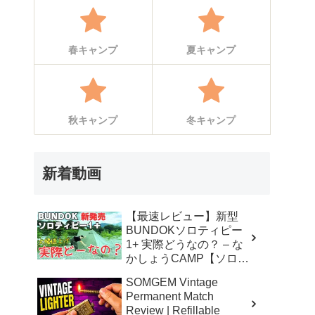
春キャンプ
夏キャンプ
秋キャンプ
冬キャンプ
新着動画
【最速レビュー】新型
BUNDOKソロティピー
1+ 実際どうなの？ – な
かしょうCAMP【ソロキ
ャンプで焚き火とランタ
SOMGEM Vintage
ン】
Permanent Match
Review | Refillable