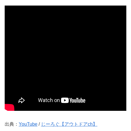
出典：
YouTube
/
じーろぐ【アウトドアch】