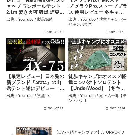
レビューNaturehike公式シ
【メラクPro.とMKストー
ョップ ワンポールテント
ブ メラクPro.ストーブプラ
2.1m 焚き火可 難燃 煙突穴
ス 使用レビュー 冬キャン
付き スカート ソロ 軽量 簡
で試してみた】
出典：YouTube / 製品探偵
出典：YouTube / 坊主キャンパー
単設営 コンパクト 1~2人用
#kinbozucamp
@キンボウズ
通気 防風 防水 PU3000 ア
#snowpeak – 坊主キャン
2025.01.25
2025.01.13
ウトドア パ – 製品探偵
パー@キンボウズ
テント
テント
【最速レビュー】日本発の
徒歩キャンプにオススメ軽
新ブランド『arata』の山
量コンパクトソロテント
岳テント遂にデビュー – 護
【UnderWood】【冬キャ
堂-岳-
ンプ】 – 尾上祐一郎【テン
出典：YouTube / 護堂-岳-
出典：YouTube / 尾上祐一郎【テ
トバカ】
ントバカ】
2024.07.01
2023.02.07
【目から鱗キャンプギア】ATORPOKワ