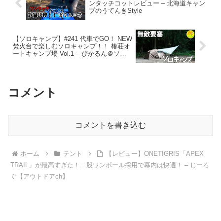
ンタッチコットレビュー – 北海道キャン
プのうてんきStyle
【ソロキャンプ】#241 代車でGO！ NEW
焚火台で楽しむソロキャンプ！！ 椿荘オ
ートキャンプ場 Vol.1 – ぴかるん＠ソロ
キャンパー
コメント
コメントを書き込む
ホーム
テント
【レビュー】ONETIGRIS「APEX
TRAIL」が最高すぎた！二股ワンポール採用で幕内は快適！ – じーろ
ぐ【アウトドアch】