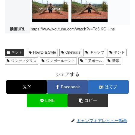
動画URL
https://www.youtube.com/watch?v=Tq3IKO_jIhs
テント
Howto & Style
Onetigris
キャンプ
テント
ワンティグリス
ワンポールテント
二又ポール
新幕
シェアする
X
Facebook
はてブ
LINE
コピー
キャンプギアレビュー動画