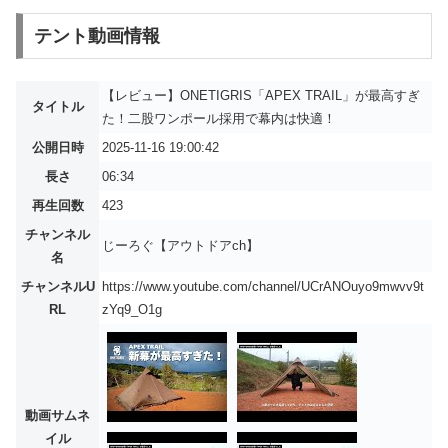
テント動画情報
【レビュー】ONETIGRIS「APEX TRAIL」が最高すぎ
タイトル
た！二股ワンポール採用で幕内は快適！
公開日時
2025-11-16 19:00:42
長さ
06:34
再生回数
423
チャンネル
じーろぐ【アウトドアch】
名
チャンネルU
https://www.youtube.com/channel/UCrANOuyo9mwvv9t
RL
zYq9_O1g
動画サムネ
イル