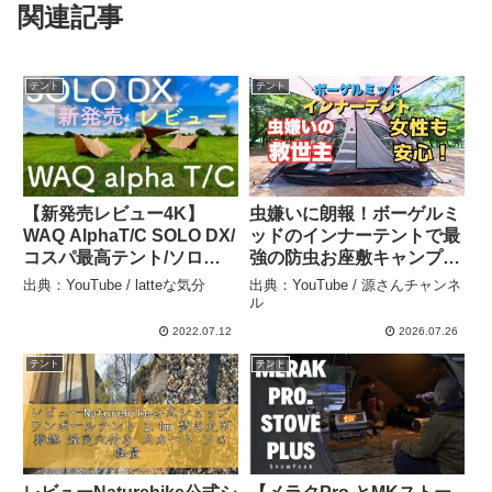
関連記事
テント
テント
【新発売レビュー4K】
虫嫌いに朗報！ボーゲルミ
WAQ AlphaT/C SOLO DX/
ッドのインナーテントで最
コスパ最高テント/ソロに
強の防虫お座敷キャンプ。
おすすめ/camping/WAQテ
組み立て方、快適性も報告
出典：YouTube / latteな気分
出典：YouTube / 源さんチャンネ
ント/ソロキャンプ/サーカ
します。 – 源さんチャンネ
ル
スTCコンフォートソロ/ソ
ル
2022.07.12
2026.07.26
ロティピー1TCとの比較 –
テント
テント
latteな気分