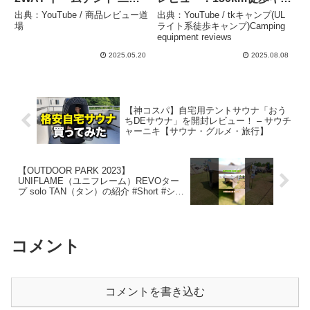
層 防風 防雨性 防災用 取り
ンプで使用した、ポンチョ
出典：YouTube / 商品レビュー道
出典：YouTube / tkキャンプ(UL
外し可能なアウタータープ
との感想も！シックスムー
場
ライト系徒歩キャンプ)Camping
equipment reviews
付き 耐水圧 設営簡単 uvカ
ンデザインズ。 – tkキャン
ット加工 ハイキング キャ
プ(ULライト系徒歩キャン
2025.05.20
2025.08.08
ンプ バ – 商品レビュー道
プ)Camping equipment
場
reviews
【神コスパ】自宅用テントサウナ「おう
ちDEサウナ」を開封レビュー！ – サウチ
ャーニキ【サウナ・グルメ・旅行】
【OUTDOOR PARK 2023】
UNIFLAME（ユニフレーム）REVOター
プ solo TAN（タン）の紹介 #Short #ショ
ート – cocoa
コメント
コメントを書き込む