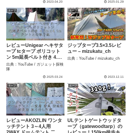
2023.04.20
2025.01.29
タープ
タープ
レビューUnigear ヘキサタ
ジップタープ3.5×3.5レビ
ープ tcタープ ポリコット
ュー – mizukatu_ch
ン 5m延長ベルト付き 4.2
出典：YouTube / mizukatu_ch
ｍｘ4.1ｍ テントとの取り
出典：YouTube / ガジェット探検
組み可能 焚き火 遮光 遮熱
隊
難燃 軽量 コンパクト キャ
2025.03.24
2023.12.11
ンプ アウトドア (42 – ガジ
タープ
タープ
ェット探検隊
レビューAKOZLIN ワンタ
ULテントゲートウッドタ
ッチテント 3～4人用
ープ（gatewoodtarp）の
2WAY ドームテント 二重
レビュー！150km徒歩キャ