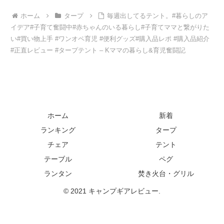
ホーム
タープ
毎週出してるテント。#暮らしのア
イデア#子育て奮闘中#赤ちゃんのいる暮らし#子育てママと繋がりた
い#買い物上手 #ワンオペ育児 #便利グッズ#購入品レポ #購入品紹介
#正直レビュー #タープテント – Kママの暮らし&育児奮闘記
ホーム
新着
ランキング
タープ
チェア
テント
テーブル
ペグ
ランタン
焚き火台・グリル
© 2021 キャンプギアレビュー.