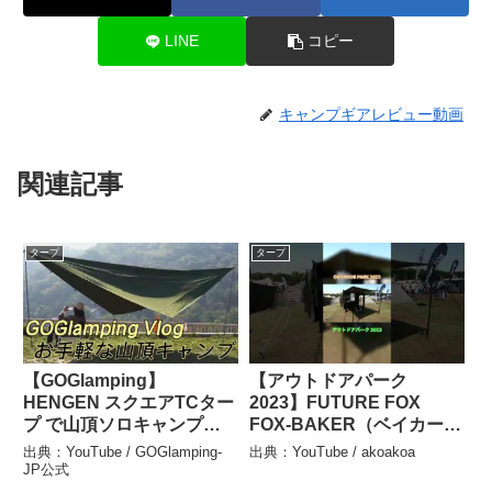
LINE
コピー
キャンプギアレビュー動画
関連記事
タープ
タープ
【GOGlamping】
【アウトドアパーク
HENGEN スクエアTCター
2023】FUTURE FOX
プ で山頂ソロキャンプを
FOX-BAKER（ベイカーテ
楽しむ! – GOGlamping-JP
ント）の紹介 #Short #シ
出典：YouTube / GOGlamping-
出典：YouTube / akoakoa
公式
ョート – akoakoa
JP公式