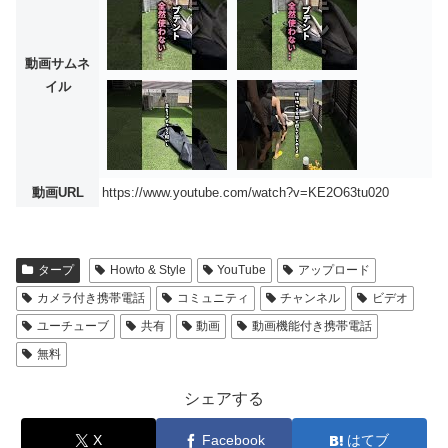
動画サムネ
イル
動画URL
https://www.youtube.com/watch?v=KE2O63tu020
タープ
Howto & Style
YouTube
アップロード
カメラ付き携帯電話
コミュニティ
チャンネル
ビデオ
ユーチューブ
共有
動画
動画機能付き携帯電話
無料
シェアする
X
Facebook
はてブ