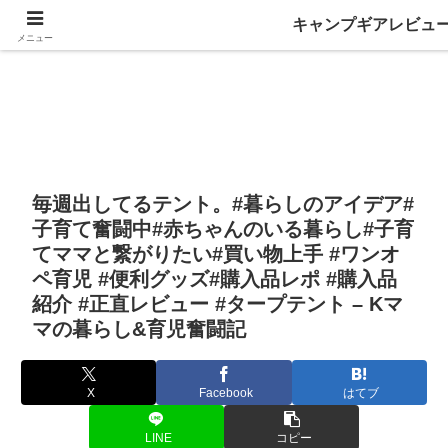
キャンプギアレビュ
メニュー
毎週出してるテント。#暮らしのアイデア#
子育て奮闘中#赤ちゃんのいる暮らし#子育
てママと繋がりたい#買い物上手 #ワンオ
ペ育児 #便利グッズ#購入品レポ #購入品
紹介 #正直レビュー #タープテント – Kマ
マの暮らし&育児奮闘記
X
Facebook
はてブ
LINE
コピー