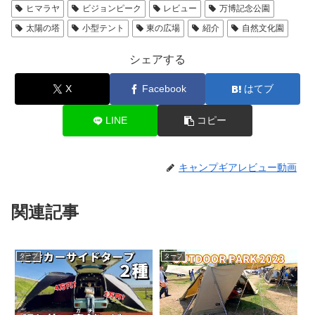
ヒマラヤ
ビジョンピーク
レビュー
万博記念公園
太陽の塔
小型テント
東の広場
紹介
自然文化園
シェアする
X
Facebook
はてブ
LINE
コピー
キャンプギアレビュー動画
関連記事
タープ
タープ