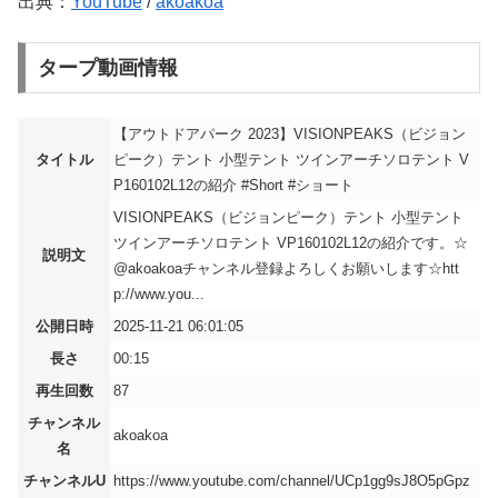
出典：
YouTube
/
akoakoa
タープ動画情報
【アウトドアパーク 2023】VISIONPEAKS（ビジョン
タイトル
ピーク）テント 小型テント ツインアーチソロテント V
P160102L12の紹介 #Short #ショート
VISIONPEAKS（ビジョンピーク）テント 小型テント
ツインアーチソロテント VP160102L12の紹介です。☆
説明文
@akoakoaチャンネル登録よろしくお願いします☆htt
p://www.you...
公開日時
2025-11-21 06:01:05
長さ
00:15
再生回数
87
チャンネル
akoakoa
名
チャンネルU
https://www.youtube.com/channel/UCp1gg9sJ8O5pGpz