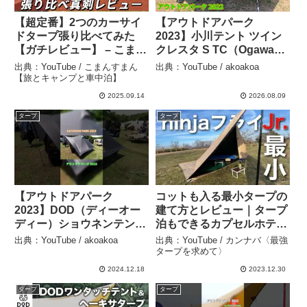
【超定番】2つのカーサイ
【アウトドアパーク
ドタープ張り比べてみた
2023】小川テント ツイン
【ガチレビュー】 – こまん
クレスタ S TC（Ogawa
すまん【旅とキャンプと車
Twin Cresta S TC）2から
出典：YouTube / こまんすまん
出典：YouTube / akoakoa
中泊】
3人用の紹介 – akoakoa
【旅とキャンプと車中泊】
2025.09.14
2026.08.09
タープ
タープ
【アウトドアパーク
コットも入る最小タープの
2023】DOD（ディーオー
建て方とレビュー｜タープ
ディー）ショウネンテント
泊もできるカプセルホテル
（SHONEN TENT）T1-
のようなサイズ感 – カンナ
出典：YouTube / akoakoa
出典：YouTube / カンナバ〈最強
602-GY 持ち運べる秘密基
バ〈最強タープを求めて〉
タープを求めて〉
地の紹介 #Short #ショー
2024.12.18
2023.12.30
ト – akoakoa
タープ
タープ