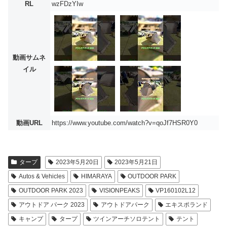
RL
wzFDzYIw
動画サムネ
イル
動画URL
https://www.youtube.com/watch?v=qoJf7HSR0Y0
タープ
2023年5月20日
2023年5月21日
Autos & Vehicles
HIMARAYA
OUTDOOR PARK
OUTDOOR PARK 2023
VISIONPEAKS
VP160102L12
アウトドア パーク 2023
アウトドアパーク
エキスポランド
キャンプ
タープ
ツインアーチソロテント
テント