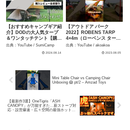
【おすすめキャンプギア紹
【アウトドア パーク
介】DODの大人気タープ
2022】ROBENS TARP
＆ワンタッチテント【購入
4×4m（ローベンス タープ
レビュー＆初張り！】 –
4×4m）ハイドロテック ポ
出典：YouTube / SumiCamp
出典：YouTube / akoakoa
SumiCamp
リコットン（Polycotton）
2024.08.14
2023.08.05
の紹介 #shorts #ショート
– akoakoa
Mini Table Chair vs Camping Chair
Unboxing 😱 pt/2 – Amzad Toys
【最新作3選】OneTigris「ASH
CANOPY」が万能すぎた…薪ストーブ対
応・設営爆速・広々空間の最強ホットテ
ント！しかも価格も超お買得【ワンティ
グリス】【アウトドア】#915 – Hurricane
Camp / ハリケーンキャンプ