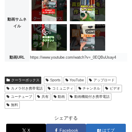
動画サムネ
イル
動画URL
https://www.youtube.com/watch?v=_0EQBuUsay4
クーラーボックス
Sports
YouTube
アップロード
カメラ付き携帯電話
コミュニティ
チャンネル
ビデオ
ユーチューブ
共有
動画
動画機能付き携帯電話
無料
シェアする
X
Facebook
はてブ