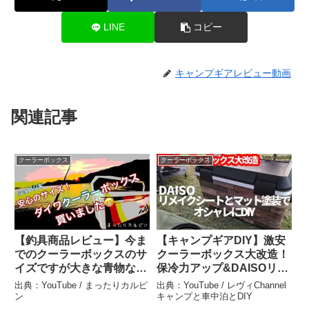
LINE
コピー
キャンプギアレビュー動画
関連記事
クーラーボックス
クーラーボックス
【釣具商品レビュー】今ま
【キャンプギアDIY】激安
でのクーラーボックスのサ
クーラーボックス大改造！
イズですが大きな青物など
保冷力アップ&DAISOリメ
を釣った際入らない。なの
イクシート▪マットブラッ
出典：YouTube / まったりカルピ
出典：YouTube / レヴィChannel
で新しく購入しました。こ
ク塗装でオリジナル仕様
ン
キャンプと車中泊とDIY