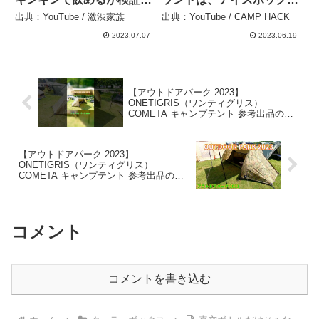
てみた – 激渋家族
からなにが変わった？サウ
出典：YouTube / 激渋家族
出典：YouTube / CAMP HACK
ナで灼熱検証！ – CAMP
2023.07.07
2023.06.19
HACK
【アウトドアパーク 2023】
ONETIGRIS（ワンティグリス）
COMETA キャンプテント 参考出品の紹
介 #Short #ショート – akoakoa
【アウトドアパーク 2023】
ONETIGRIS（ワンティグリス）
COMETA キャンプテント 参考出品の紹
介 – akoakoa
コメント
コメントを書き込む