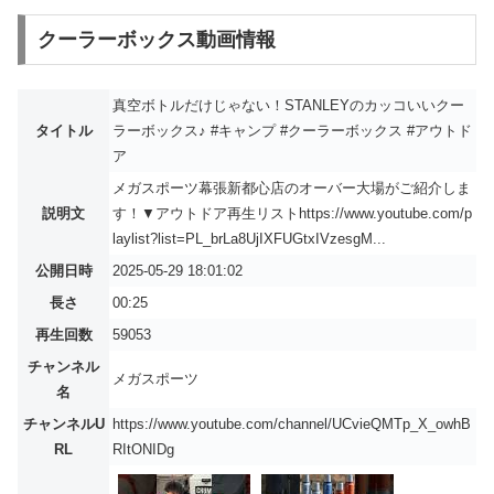
クーラーボックス動画情報
真空ボトルだけじゃない！STANLEYのカッコいいクー
タイトル
ラーボックス♪ #キャンプ #クーラーボックス #アウトド
ア
メガスポーツ幕張新都心店のオーバー大場がご紹介しま
説明文
す！▼アウトドア再生リストhttps://www.youtube.com/p
laylist?list=PL_brLa8UjIXFUGtxIVzesgM...
公開日時
2025-05-29 18:01:02
長さ
00:25
再生回数
59053
チャンネル
メガスポーツ
名
チャンネルU
https://www.youtube.com/channel/UCvieQMTp_X_owhB
RL
RItONIDg