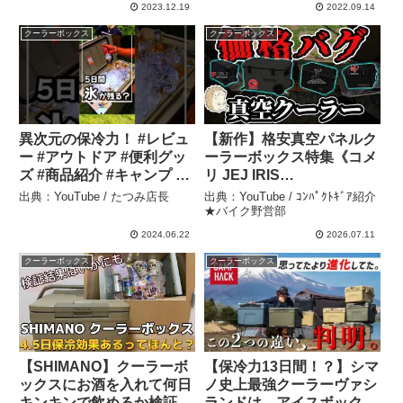
れなら安心？キャンプ・車
に。 – レヴィChannel キ
2023.12.19
2022.09.14
中泊・釣り好きおっさん動
ャンプと車中泊とDIY
クーラーボックス
クーラーボックス
画。 – まったりカルピン
異次元の保冷力！ #レビュ
【新作】格安真空パネルク
ー #アウトドア #便利グッ
ーラーボックス特集《コメ
ズ #商品紹介 #キャンプ #
リ JEJ IRIS
キャンプギア #bbq #ソロ
CAPTAINSTAG 激安 キャ
出典：YouTube / たつみ店長
出典：YouTube / ｺﾝﾊﾟｸﾄｷﾞｱ紹介
キャンプ #クーラーボック
ンプ道具 アウトドア 家族
★バイク野営部
ス #ビール #テント – たつ
ファミリー 選び方》 – ｺﾝ
2024.06.22
2026.07.11
み店長
ﾊﾟｸﾄｷﾞｱ紹介★バイク野営
クーラーボックス
クーラーボックス
部
【SHIMANO】クーラーボ
【保冷力13日間！？】シマ
ックスにお酒を入れて何日
ノ史上最強クーラーヴァシ
キンキンで飲めるか検証し
ランドは、アイスボックス