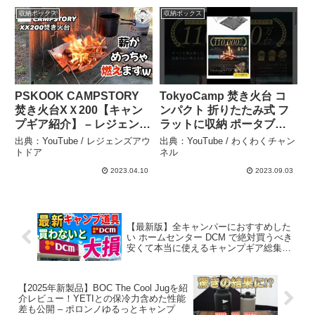
気軽に)Camping
収納ボックス
収納ボックス
equipment reviews
PSKOOK CAMPSTORY
TokyoCamp 焚き火台 コ
焚き火台XＸ200【キャン
ンパクト 折りたたみ式 フ
プギア紹介】 – レジェンズ
ラットに収納 ポータブル
アウトドア
ソロキャンプ ストーブ 薪
出典：YouTube / レジェンズアウ
出典：YouTube / わくわくチャン
グリル (焚き火台) – わくわ
トドア
ネル
くチャンネル
2023.04.10
2023.09.03
【最新版】全キャンパーにおすすめした
い ホームセンター DCM で絶対買うべき
安くて本当に使えるキャンプギア総集
編！ – ヤミツキソロキャンプ
【2025年新製品】BOC The Cool Jugを紹
介レビュー！YETIとの保冷力含めた性能
差も公開 – ポロンノゆるっとキャンプ