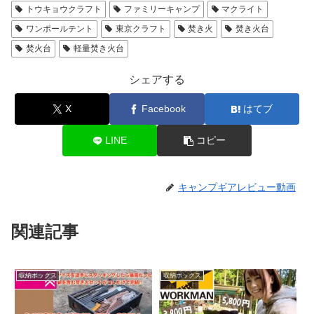
トウキョウクラフト
ファミリーキャンプ
マクライト
ワンポールテント
東京クラフト
焚き火
焚き火台
焚火台
軽量焚き火台
シェアする
X
Facebook
はてブ
LINE
コピー
キャンプギアレビュー動画
関連記事
収納ボックス
収納ボックス