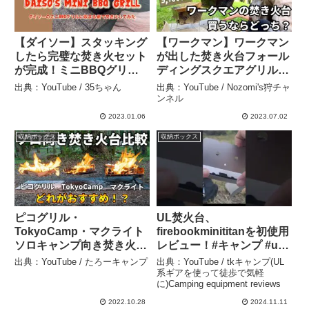
【ダイソー】スタッキング
【ワークマン】ワークマン
したら完璧な焚き火セット
が出した焚き火台フォール
が完成！ミニBBQグリル
ディングスクエアグリル2
に収まる薪だけで焚き火し
種類徹底レビュー【キャン
出典：YouTube / 35ちゃん
出典：YouTube / Nozomi's狩チャ
てみた【キャンプギア】 –
プ道具】 – Nozomi’s狩チ
ンネル
35ちゃん
ャンネル
2023.01.06
2023.07.02
収納ボックス
収納ボックス
ピコグリル・
UL焚火台、
TokyoCamp・マクライト
firebookminititanを初使用
ソロキャンプ向き焚き火台
レビュー！#キャンプ #ul
比較 – たろーキャンプ
キャンプ #焚火台 #チタン
出典：YouTube / たろーキャンプ
出典：YouTube / tkキャンプ(UL
焚火台 #tkキャンプ
系ギアを使って徒歩で気軽
に)Camping equipment reviews
#camping – tkキャンプ
(UL系ギアを使って徒歩で
2022.10.28
2024.11.11