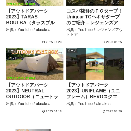
【アウトドアパーク
コスパ抜群のＴＣタープ！
2023】TARAS
Unigear TCヘキサタープ
BOULBA（タラスブル
のご紹介 – レジェンズアウ
バ）ツーリングテント
トドア
出典：YouTube / akoakoa
出典：YouTube / レジェンズアウ
ALRP カーキの紹介 –
トドア
akoakoa
2025.07.23
2026.06.25
タープ
タープ
【アウトドアパーク
【アウトドアパーク
2023】NEUTRAL
2023】UNIFLAME（ユニ
OUTDOOR（ニュートラル
フレーム）REVOスクエア
アウトドア）GLテント
テント4 TC タン
出典：YouTube / akoakoa
出典：YouTube / akoakoa
3.0（NT-TE42）の紹介 –
（TAN）の紹介 #Short #
2025.04.18
2025.08.29
akoakoa
ショート – akoakoa