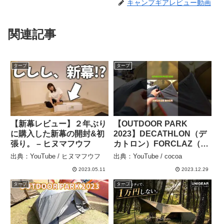
キャンプギアレビュー動画
関連記事
タープ
タープ
【新幕レビュー】２年ぶり
【OUTDOOR PARK
に購入した新幕の開封&初
2023】DECATHLON（デ
張り。 – ヒヌマフウフ
カトロン）FORCLAZ（フ
ォルクラ）登山 トレッキ
出典：YouTube / ヒヌマフウフ
出典：YouTube / cocoa
ング 2シーズン用タープ
2023.05.11
2023.12.29
TREK 900の紹介 #Short #
ショート – cocoa
タープ
タープ