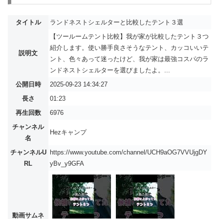
タイトル
ランドネストシェルターと比較したテント３選
【ツールームテント比較】我が家が比較したテント３つ
紹介します。使い勝手良さそうなテント、カッコいいテ
説明文
ント、色々あって迷ったけど、我が家は最強コスパのラ
ンドネストシェルターを選びましたよ。...
公開日時
2025-09-23 14:34:27
長さ
01:23
再生回数
6976
チャンネル
Hezキャンプ
名
チャンネルU
https://www.youtube.com/channel/UCH9aOG7VVUjgDY
RL
yBv_y9GFA
動画サムネ