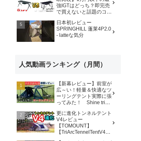
強IGTはどっち？即完売
で買えないと話題のコメ
リテーブルを徹底レビュ
日本初レビュー
ー！【アウトドアシステ
SPRINGHILL 蓬莱4P2.0
ムテーブル VS アルミユ
- latteな気分
ニットテーブル】 - ヤミ
ツキソロキャンプ
人気動画ランキング（月間）
【新幕レビュー】前室が
広～い！軽量＆快適なツ
ーリングテント実際に張
ってみた！ Shine trip
TUNNEL TENT 05 - latte
更に進化トンネルテント
な気分
V4レビュー
【TOMOUNT】
【TriArcTennelTentV4】
- 尾上祐一郎【テントバ