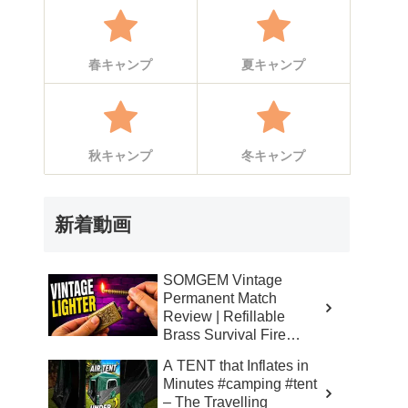
春キャンプ
夏キャンプ
秋キャンプ
冬キャンプ
新着動画
SOMGEM Vintage
Permanent Match
Review | Refillable
Brass Survival Fire
Starter – Skinner’s 100%
A TENT that Inflates in
Honest Reviews
Minutes #camping #tent
– The Travelling