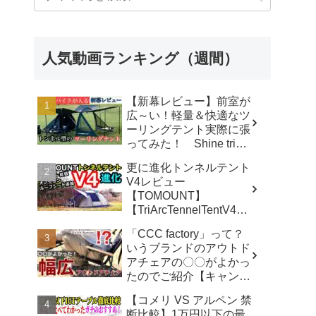
人気動画ランキング（週間）
【新幕レビュー】前室が
広～い！軽量＆快適なツ
ーリングテント実際に張
ってみた！ Shine trip
TUNNEL TENT 05 - latte
更に進化トンネルテント
な気分
V4レビュー
【TOMOUNT】
【TriArcTennelTentV4】
- 尾上祐一郎【テントバ
「CCC factory」って？
カ】
いうブランドのアウトド
アチェアの〇〇がよかっ
たのでご紹介【キャンプ
用品】 - さざなみキャン
【コメリ VS アルペン 禁
プ
断比較】1万円以下の最