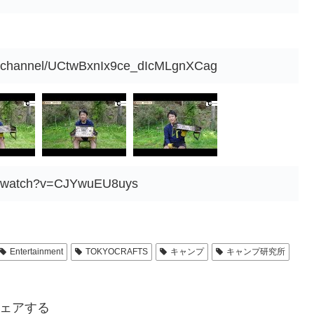
m/channel/UCtwBxnIx9ce_dIcMLgnXCag
om/watch?v=CJYwuEU8uys
Entertainment
TOKYOCRAFTS
キャンプ
キャンプ研究所
ェアする