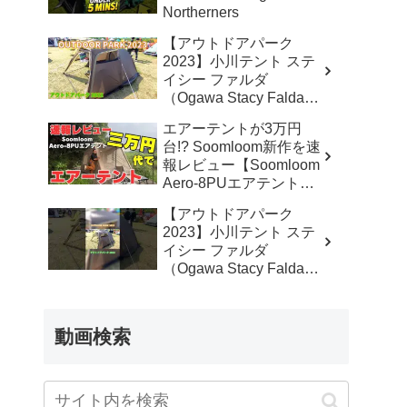
Northerners
【アウトドアパーク
2023】小川テント ステ
イシー ファルダ
（Ogawa Stacy Falda）
2から3人用の紹介 –
エアーテントが3万円
akoakoa
台!? Soomloom新作を速
報レビュー【Soomloom
Aero-8PUエアテント】
– なかしょうCAMP【ソ
【アウトドアパーク
ロキャンプで焚き火とラ
2023】小川テント ステ
ンタン】
イシー ファルダ
（Ogawa Stacy Falda）
2から3人用の紹介
#Short #ショート –
akoakoa
動画検索