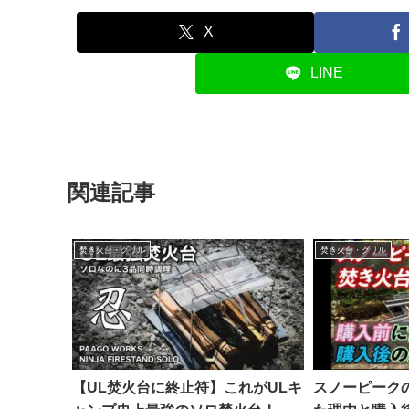
X
LINE
関連記事
焚き火台・グリル
焚き火台・グリル
【UL焚火台に終止符】これがULキ
スノーピーク