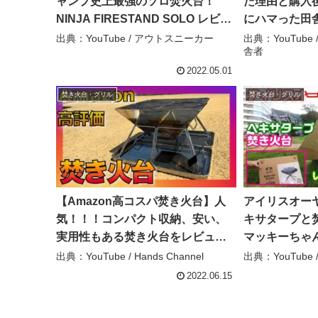
ャンプ史上最強のソロ焚火台！
た理由と購入後
NINJA FIRESTAND SOLO レビュ
にハマった田
ー！ – アウトスニーカー
出典：YouTube / アウトスニーカー
出典：YouTub
舎者
2022.05.01
焚き火台・グリル
焚き火台・グリル
【Amazon高コスパ焚き火台】人
アイリスオー
気！！！コンパクト収納、安い、
キサタープと焚
実用性もある焚き火台をレビュ
マッキーちゃ
ー！BBQグリルにも！キャンプ –
出典：YouTube / Hands Channel
出典：YouTub
Hands Channel
2022.06.15