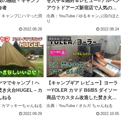
の感想 – キャンプ
を入手＆開封＆レビュー‼アルペン
舎者
アウトドアーズ新宿店で人気の焚
き火台ランキング第３位‼ – ゆるキ
e / キャンプにハマった田
出典：YouTube / ゆるキャンぷ沼のほと
り
ャンぷ沼のほとり
2022.08.28
2022.08.24
焚き火台・グリル
ヤマでキャンプ！ヘ
【キャンプギア レビュー】ヨーラ
き火台HUGEL – カ
ーYOLER カマド B6/B5 ダイソー
んねる
商品でカスタム改造した焚き火台
をレビュー。ソロキャンに最適ト
e / カマッキーちゃんねる
出典：YouTube / オルガ ちゃんねる
ランスフォームで使いやすくなり
2022.09.29
2022.10.05
ました。 – オルガ ちゃんねる