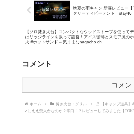
晩夏の雨キャン 新幕レビュー【T
タリーティピーテント stay46 ア
【ソロ焚き火台】コンパクトなウッドストーブを使ってデ
はリッジラインを張って設営！アイス珈琲とスモア風のホッ
火 #ホットサンド – 気ままなnagacho ch
コメント
コメン
ホーム
焚き火台・グリル
【キャンプ道具】キ
マにええ焚火台なのか？辛口！？レビューしてみました【TOKYO 