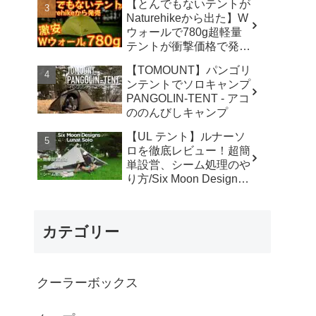
【とんでもないテントが
カ】
Naturehikeから出た】W
ウォールで780g超軽量
テントが衝撃価格で発売
『Star Traill EXT』徹底
【TOMOUNT】パンゴリ
解説の保存版【ULギ
ンテントでソロキャンプ
ア】【キャンプ道具】
PANGOLIN-TENT - アコ
【アウトドア】#855 -
ののんびしキャンプ
Hurricane Camp / ハリケ
ーンキャンプ
【UL テント】ルナーソ
ロを徹底レビュー！超簡
単設営、シーム処理のや
り方/Six Moon Designs
Lunar Solo - RIKU徒歩キ
ャンプ
カテゴリー
クーラーボックス