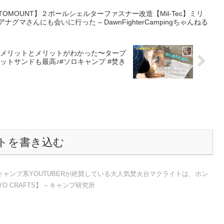
OMOUNT】２ポールシェルターファスナー改造【Mil-Tec】ミリ
ナグマさんにも会いに行った – DawnFighterCampingちゃんねる
メリットとメリットがわかった〜タープ
トサンドも最高♪#ソロキャンプ #焚き
トを書き込む
ャンプ系YOUTUBERが絶賛している大人気焚火台マクライトは、ホン
CRAFTS】 – キャンプ研究所