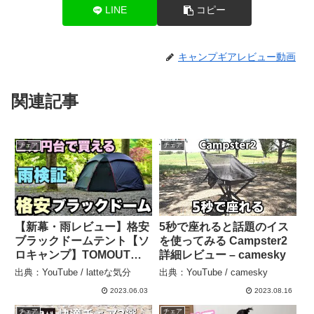
LINE
コピー
キャンプギアレビュー動画
関連記事
チェア
チェア
【新幕・雨レビュー】格安
5秒で座れると話題のイス
ブラックドームテント【ソ
を使ってみる Campster2
ロキャンプ】TOMOUTツ
詳細レビュー – camesky
ーリングドーム – latteな気
出典：YouTube / latteな気分
出典：YouTube / camesky
分
2023.06.03
2023.08.16
チェア
チェア