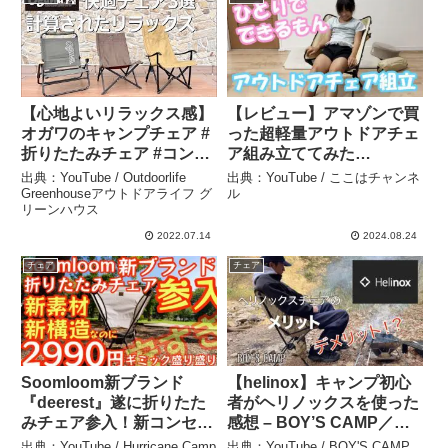
【心地よいリラックス感】
【レビュー】アマゾンで買
オガワのキャンプチェア #
った超軽量アウトドアチェ
折りたたみチェア #コンパ
ア組み立ててみた
クト収納 #ogawa –
（Dominant-X） – ここは
出典：YouTube / Outdoorlife
出典：YouTube / ここはチャンネ
Outdoorlife Greenhouse
チャンネル
Greenhouseアウトドアライフ グ
ル
リーンハウス
アウトドアライフ グリー
ンハウス
2022.07.14
2024.08.24
チェア
チェア
Soomloom新ブランド
【helinox】キャンプ初心
『deerest』遂に折りたた
者がヘリノックスを使った
みチェア参入！新コンセプ
感想 – BOY’S CAMP／ボ
ト『新素材採用、新たなギ
ーイズキャンプ
出典：YouTube / Hurricane Camp
出典：YouTube / BOY'S CAMP