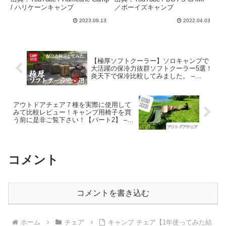
ミックでチェア界を席巻
/ ハリケーンキャンプ
／ボーイズキャンプ
か！？』『ムーンチェア』
2023.09.13
2022.04.03
レビュー【キャンプ道具】
【アウトドア】#565 –
Hurricane Camp / ハリケ
ーンキャンプ
【極厚ソフトクーラー】ソロキャンプで
大活躍の保冷力抜群ソフトクーラー5選！
炎天下で保冷比較してみました。 –
CAMP HACK
アウトドアチェア７種を実際に使用して
みて比較レビュー！キャンプ用椅子を買
う前に是非ご覧下さい！【パート2】 –
はばかりキャンプ
コメント
コメントを書き込む
ホーム
チェア
キャンプ チェア【1年使ってみた結