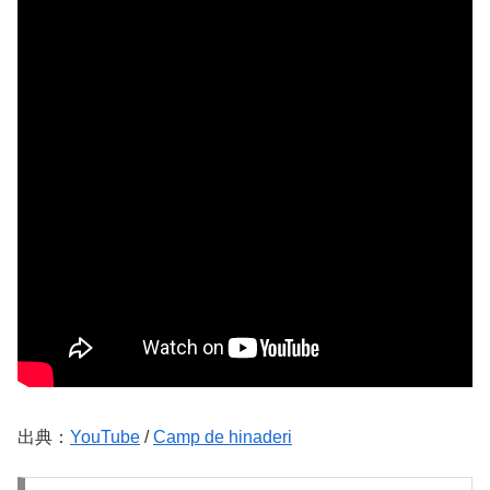
出典：
YouTube
/
Camp de hinaderi