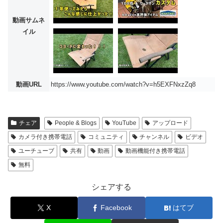
動画サムネ
イル
動画URL
https://www.youtube.com/watch?v=h5EXFNxzZq8
チェア
People & Blogs
YouTube
アップロード
カメラ付き携帯電話
コミュニティ
チャンネル
ビデオ
ユーチューブ
共有
動画
動画機能付き携帯電話
無料
シェアする
X
Facebook
はてブ