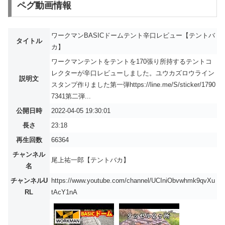
ペグ動画情報
ワークマンBASICドームテント辛口レビュー【テントバ
タイトル
カ】
ワークマンテントをテントを170張り所持するテントコ
レクターが辛口レビューしました。ユウカズロウライン
説明文
スタンプ作りました第一弾https://line.me/S/sticker/1790
7341第二弾...
公開日時
2022-04-05 19:30:01
長さ
23:18
再生回数
66364
チャンネル
尾上祐一郎【テントバカ】
名
チャンネルU
https://www.youtube.com/channel/UCIniObvwhmk9qvXu
RL
tAcY1nA