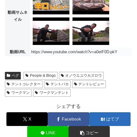
動画サムネ
イル
動画URL
https://www.youtube.com/watch?v=a0etF0D-pkY
ペグ
People & Blogs
オノウエユウカズロウ
テントコレクター
テントバカ
テントレビュー
ワークマン
ワークマンテント
シェアする
X
Facebook
はてブ
LINE
コピー