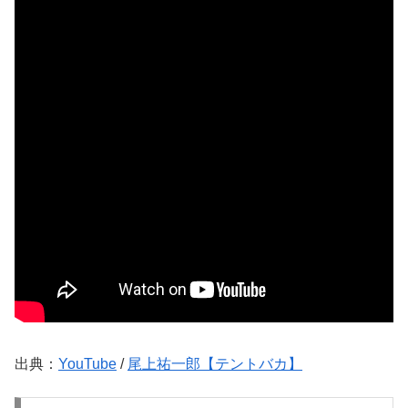
出典：
YouTube
/
尾上祐一郎【テントバカ】