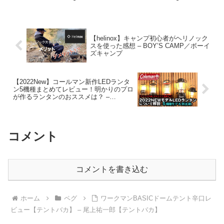
【100均アウトドア】#254
– Hurricane Camp / ハリ
ケーンキャンプ
【helinox】キャンプ初心者がヘリノック
スを使った感想 – BOY’S CAMP／ボーイ
ズキャンプ
【2022New】コールマン新作LEDランタ
ン5機種まとめてレビュー！明かりのプロ
が作るランタンのおススメは？ –
OUTDOOR BUYER’s GUIDE by WEST
コメント
コメントを書き込む
ホーム
ペグ
ワークマンBASICドームテント辛口レ
ビュー【テントバカ】 – 尾上祐一郎【テントバカ】