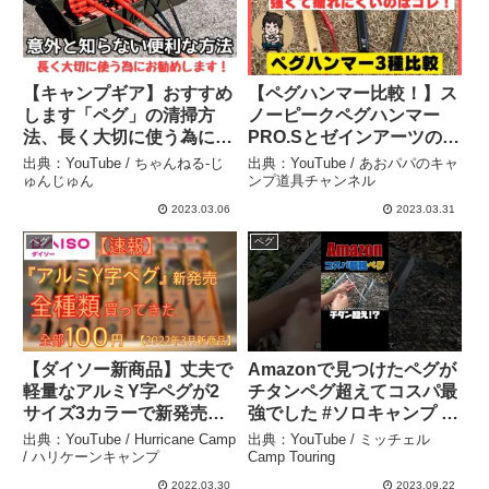
【キャンプギア】おすすめ
【ペグハンマー比較！】ス
します「ペグ」の清掃方
ノーピークペグハンマー
法、長く大切に使う為に。
PRO.Sとゼインアーツのグ
– ちゃんねる-じゅんじゅん
ラートハンマーと
出典：YouTube / ちゃんねる-じ
出典：YouTube / あおパパのキャ
CARBABYのペグハンマー
ゅんじゅん
ンプ道具チャンネル
を比較レビュー – あおパパ
2023.03.06
2023.03.31
のキャンプ道具チャンネル
ペグ
ペグ
【ダイソー新商品】丈夫で
Amazonで見つけたペグが
軽量なアルミY字ペグが2
チタンペグ超えてコスパ最
サイズ3カラーで新発売さ
強でした #ソロキャンプ #
れたので全部買ってきた！
キャンプギア #キャンプ道
出典：YouTube / Hurricane Camp
出典：YouTube / ミッチェル
【キャンプ道具】【テン
具 – ミッチェル Camp
/ ハリケーンキャンプ
Camp Touring
ト】【タープ】【ペグ】
Touring
2022.03.30
2023.09.22