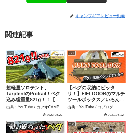
キャンプギアレビュー動画
関連記事
ペグ
ペグ
超軽量ソロテント、
【ペグの収納にピッタ
TarptentのProtrail！ペグ
リ！】FIELDOORのマルチ
込み総重量821g！！【レ
ツールボックス／いろんな
ビュー】 – カツオCAMP
キャンプグッズが収納でき
出典：YouTube / カツオCAMP
出典：YouTube / コブログ
る！ – コブログ
2023.05.22
2021.06.12
ペグ
ペグ