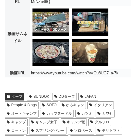
RL
MrNZb46Q
動画サムネ
イル
動画URL
https://www.youtube.com/watch?v=Ou8UG7_a-7k
タープ
BUNDOK
DDタープ
JAPAN
People & Blogs
SOTO
ゆるキャン
イタリアン
オートキャンプ
カップヌードル
カツオ
カワセ
キャンプ
キャンプ女子
キャンプ飯
グルソロ
コットン
スプリングバレー
ソロベース
チリトマト