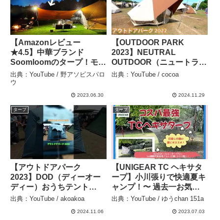
【Amazonレビュー
【OUTDOOR PARK
★4.5】中華ブランド
2023】NEUTRAL
Soomloomのタープ！モニ
OUTDOOR（ニュートラル
グロに連結した結果…。 –
アウトドア）GTテント
出典：YouTube / 野アソビスパロ
出典：YouTube / cocoa
野アソビスパロウ
3.0（NT-TE41）の紹介 –
ウ
cocoa
2023.06.30
2024.11.29
タープ
タープ
【アウトドアパーク
【UNIGEAR TC ヘキサタ
2023】DOD（ディーオー
ープ】小川張りで快適夏キ
ディー）おうちテント
ャンプ！〜 過去一お気に
（OUCHI TENT）T4 825
入りのタープになりまし
出典：YouTube / akoakoa
出典：YouTube / ゆうchan 151a
BL おうちみたいな形のワ
た。 – ゆうchan 151a
2024.11.06
2023.07.03
ンタッチテントの紹介