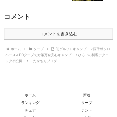
– 中年HERO
コメント
コメントを書き込む
ホーム
タープ
初グルソロキャンプ！？雨予報ソロ
ベース＆DDタープで対策万全安心キャンプ！！ひろＰの料理テクニ
ック初公開！！ – たかちんブログ
ホーム
新着
ランキング
タープ
チェア
テント