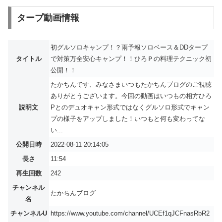
タープ動画情報
初グルソロキャンプ！？雨予報ソロベース＆DDタープ
タイトル
で対策万全安心キャンプ！！ひろＰの料理テクニック初
公開！！
たかちんです、みなさまいつもたかちんブログのご視聴
ありがとうございます。今回の動画はいつもの相方ひろ
説明文
Pとのデュオキャン形式ではなくグルソロ形式でキャン
プの様子をアップしました！いつもと何も変わってな
い...
公開日時
2022-08-11 20:14:05
長さ
11:54
再生回数
242
チャンネル
たかちんブログ
名
チャンネルU
https://www.youtube.com/channel/UCEf1qJCFnasRbR2