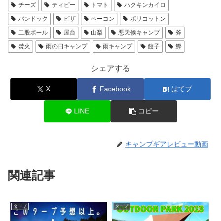
チーズ
ティピー
トマト
ハクキンカイロ
バンドック
ピザ
ベーコン
ポリコットン
二股ポール
屋台
山梨
悪天候キャンプ
斧
焚火
雨の日キャンプ
雨キャンプ
餃子
鰹
シェアする
X
Facebook
はてブ
LINE
コピー
キャンプギアレビュー動画
関連記事
タープ
タープ