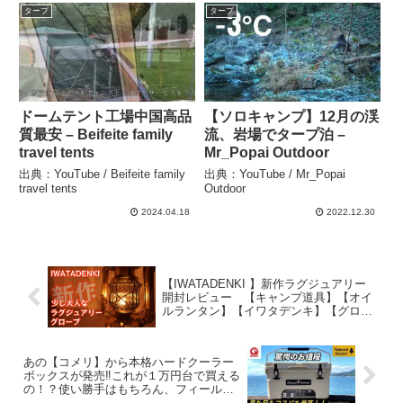
#Short #ショート –
タープ
タープ
akoakoa
ドームテント工場中国高品
【ソロキャンプ】12月の渓
質最安 – Beifeite family
流、岩場でタープ泊 –
travel tents
Mr_Popai Outdoor
出典：YouTube / Beifeite family
出典：YouTube / Mr_Popai
travel tents
Outdoor
2024.04.18
2022.12.30
【IWATADENKI 】新作ラグジュアリー
開封レビュー 【キャンプ道具】【オイ
ルランタン】【イワタデンキ】【グロー
ブ】【ホヤ】#364 – Hurricane Camp / ハ
リケーンキャンプ
あの【コメリ】から本格ハードクーラー
ボックスが発売‼︎これが１万円台で買える
の！？使い勝手はもちろん、フィールド
でも映えるデザインで注目を集めている‼︎