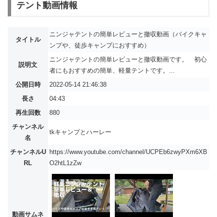
テント動画情報
ニンジャテントの簡単レビューと撤収動画（バイクキャ
タイトル
ンプや、徒歩キャンプにおすすめ）
ニンジャテントの簡単レビューと撤収動画です。 初心
説明文
者にもおすすめの簡単、軽量テントです。...
公開日時
2022-05-14 21:46:38
長さ
04:43
再生回数
880
チャンネル
tkキャンプとハーレー
名
チャンネルU
https://www.youtube.com/channel/UCPEb6zwyPXm6XB
RL
O2htL1zZw
動画サムネ