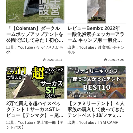
「【Coleman】ダークル
レビューBemixc 2022年
ームポップアップテントを
一酸化炭素チェッカーアラ
公園で試してみた！初心者
ーム キャンプ用 一酸化炭
でも簡単設営＆日差しをシ
素警報器 電池三本付き ア
出典：YouTube / ゲッツさんいち
出典：YouTube / 徹底検証チャン
ャットアウト」 – ゲッツさ
ウトドア ストーブ 車中泊
ch
ネル
んいちch
テント用 (ホワイト) – 徹底
2024.08.11
2025.06.25
検証チャンネル
テント
テント
2万で買える超ハイスペッ
【ファミリーテント】４人
クテント！サーカスSTレ
家族の購入して使ってきた
ビュー【テンマク】 – 尾上
テントベスト10/ファミリ
祐一郎【テントバカ】
ーキャンプ – TYM CAMP
出典：YouTube / 尾上祐一郎【テ
出典：YouTube / TYM CAMP
ントバカ】