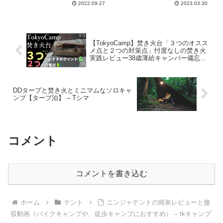
2022.09.27
2023.03.30
【TokyoCamp】焚き火台「３つのオスス
メ点と２つの対策点」忖度なしの焚き火
実践レビュー38歳薄給キャンパー備忘
録。 – ソトメシレシピ
DDタープと焚き火とミニマムなソロキャ
ンプ【タープ泊】 – Tシマ
コメント
コメントを書き込む
ホーム
テント
ニンジャテントの簡単レビューと撤
収動画（バイクキャンプや、徒歩キャンプにおすすめ） – tkキャンプ