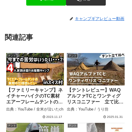
キャンプギアレビュー動画
関連記事
テント
テント
【ファミリーキャンプ】ネ
【テントレビュー】WAQ
イチャーハイクのTC素材
アルファTCとワンティグ
エアーフレームテントの実
リスコニファー 立て比べ
際の仕様感レビューします
– うり坊
出典：YouTube / 全米が泣いたch
出典：YouTube / うり坊
🙇 – 全米が泣いたch
2023.11.17
2025.01.31
テント
テント