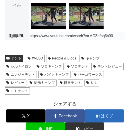
イル
動画URL
https://www.youtube.com/watch?v=MDZefaq6b90
テント
#VLLO
People & Blogs
キャンプ
シルナイロン
ソロキャンプ
ソロテント
テントレビュー
ニンジャテント
バイクキャンプ
パーゴワークス
レビュー
徒歩キャンプ
軽量テント
ＵＬ
ＵＬテント
シェアする
X
Facebook
はてブ
LINE
コピー