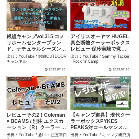
クーラーボックス
クーラーボックス
News24
銀組キャンプvol.315 コメ
アイリスオーヤマ HUGEL
リホームセンターブラン
真空断熱クーラーボックス
ド、ナチュラルシーズン
レビュー 保冷実験で意外
話題のソフトクーラー新色
な結果 – Sammy Tacker |
出典：YouTube / 銀組OUTDOOR
出典：YouTube / Sammy Tacker
をレビューしてみた！ – 銀
Rock ‘n’ Camp
チャンネル
| Rock 'n' Camp
組OUTDOORチャンネル
2025.07.30
2023.07.26
クーラーボックス
クーラーボックス
レビューその2！Coleman
【キャンプ道具】現代クー
× BEAMS / 別注 エクスカ
ラーボックスPYKES
ーション（R）クーラー ボ
PEAKS対コールマンスチ
ックス 16QT – 旅Life_正直
ールベルトクーラーにて保
出典：YouTube / 旅Life_正直辛口
出典：YouTube / キャンプ研究所