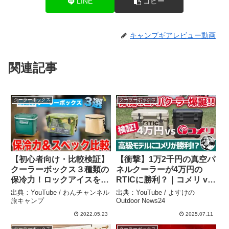
LINE
コピー
キャンプギアレビュー動画
関連記事
クーラーボックス
クーラーボックス
【初心者向け・比較検証】
【衝撃】1万2千円の真空パ
クーラーボックス３種類の
ネルクーラーが4万円の
保冷力！ロックアイスを使
RTICに勝利？｜コメリ vs
って実験！！｜アイスエイ
高級クーラー徹底比較！保
出典：YouTube / わんチャンネル
出典：YouTube / よすけの
ジ コールマン フロストパ
冷力＆検証結果がガチだっ
旅キャンプ
Outdoor News24
ック – わんチャンネル旅キ
た▼ホームセンターキャン
2022.05.23
2025.07.11
ャンプ
プギア – よすけのOutdoor