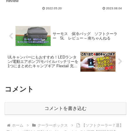
辛口Review
冷力対決⛺ – キャンプ研究
Review
所
2022.05.20
2023.08.04
サーモス 保冷バッグ ソフトクーラ
ー 5L レビュー – 南ちゃんねる
ULキャンパーにもおすすめ！LEDランタ
ン/電動エアポンプ/モバイルバッテリーを
1つにまとめたキャンプギア Flextail 充電
式 Max Pump2 PROレビュー – かの地か
ら
コメント
コメントを書き込む
ホーム
クーラーボックス
【ソフトクーラー７選】