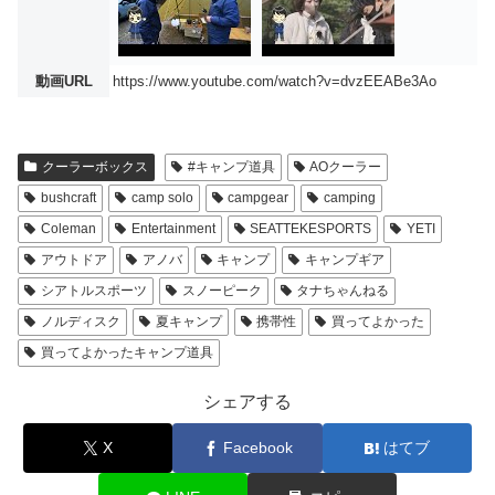
動画URL
https://www.youtube.com/watch?v=dvzEEABe3Ao
クーラーボックス
#キャンプ道具
AOクーラー
bushcraft
camp solo
campgear
camping
Coleman
Entertainment
SEATTEKESPORTS
YETI
アウトドア
アノバ
キャンプ
キャンプギア
シアトルスポーツ
スノーピーク
タナちゃんねる
ノルディスク
夏キャンプ
携帯性
買ってよかった
買ってよかったキャンプ道具
シェアする
X
Facebook
はてブ