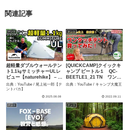
関連記事
テント
テント
超軽量ダブルウォールテン
[QUICKCAMP]クイックキ
ト1.1㎏サミッチャーULレ
ャンプ ビートル１ QC-
ビュー【naturehike】 – 尾
BEETLE1_21 TN ワンタ
上祐一郎【テントバカ】
ッチソロテントレビュー –
出典：YouTube / 尾上祐一郎【テ
出典：YouTube / キャンプ大魔王
キャンプ大魔王
ントバカ】
2025.08.08
2022.09.11
テント
テント