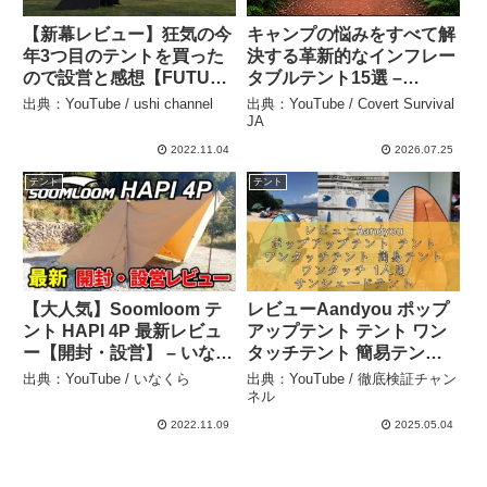
【新幕レビュー】狂気の今
キャンプの悩みをすべて解
年3つ目のテントを買った
決する革新的なインフレー
ので設営と感想【FUTURE
タブルテント15選 –
FOX／FOX-BASE EVO】
Covert Survival JA
出典：YouTube / ushi channel
出典：YouTube / Covert Survival
– ushi channel
JA
2022.11.04
2026.07.25
テント
テント
【大人気】Soomloom テ
レビューAandyou ポップ
ント HAPI 4P 最新レビュ
アップテント テント ワン
ー【開封・設営】 – いなく
タッチテント 簡易テント
ら
ワンタッチ 1人用 サンシェ
出典：YouTube / いなくら
出典：YouTube / 徹底検証チャン
ードテント 2-3人用 軽量 屋
ネル
内 用 テント 運動会 テント
2022.11.09
2025.05.04
通気性 アウトドアビーチ
テ – 徹底検証チャンネル