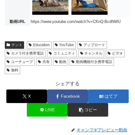
動画URL
https://www.youtube.com/watch?v=CKnQ-BcdNWU
テント
Education
YouTube
アップロード
カメラ付き携帯電話
コミュニティ
チャンネル
ビデオ
ユーチューブ
共有
動画
動画機能付き携帯電話
無料
シェアする
X
Facebook
はてブ
LINE
コピー
キャンプギアレビュー動画