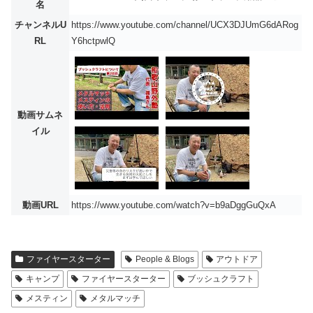
名
チャンネルU
https://www.youtube.com/channel/UCX3DJUmG6dARog
RL
Y6hctpwlQ
動画サムネ
イル
動画URL
https://www.youtube.com/watch?v=b9aDggGuQxA
ファイヤースターター
People & Blogs
アウトドア
キャンプ
ファイヤースターター
ブッシュクラフト
メスティン
メタルマッチ