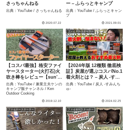
さっちゃんねる
ー – ふらっとキャンプ
出典：YouTube / さっちゃんねる
出典：YouTube / ふらっとキャン
プ
2020.07.22
2021.09.01
ファイヤースターター
ファイヤースターター
【コスパ最強】格安ファイ
【2024年版 12種類 徹底検
ヤースターター(火打石)火
証】炭屋が選ぶコスパNo.1
吹き棒をレビュー【sun’s
着火剤とは？ – 炭人 -すみ
hill】 – 兼業主夫ケンのキ
んちゅ-
出典：YouTube / 兼業主夫ケンの
出典：YouTube / 炭人 -すみんち
ャンプ飯チャンネル / Ken
キャンプ飯チャンネル / Ken
ゅ-
Outdoor Cooking
Outdoor Cooking
2019.12.10
2024.02.25
ファイヤースターター
ファイヤースターター