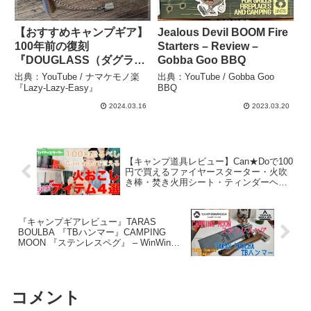
【おすすめキャンプギア】
Jealous Devil BOOM Fire
100年前の復刻
Starters – Review –
『DOUGLASS（ダグラ
Gobba Goo BBQ
ス）ライター』 – ナマケモ
出典：YouTube / ナマケモノ楽
出典：YouTube / Gobba Goo
ノ楽『Lazy-Lazy-Easy』
『Lazy-Lazy-Easy』
BBQ
2024.03.16
2023.03.20
【キャンプ道具レビュー】Can★Doで100
円で買えるファイヤースターター・火吹
き棒・焚き火用シート・ティンダーヘン
プのご紹介 – キャンプザウルス
『キャンプギアレビュー』TARAS
BOULBA 『TBハンマー』CAMPING
MOON 『ステンレスペグ』 – WinWin
camping channel
コメント