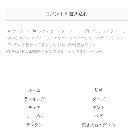
コメントを書き込む
ホーム
ファイヤースターター
ブッシュクラフトに
ついて メタルマッチ（ファイヤースターター）やメスティンについ
ていろいろ教わってきました 和歌山野外塾福島さん –
PEAKSTREAM関西キャンプ場＆キャンプ用品レビュー
ホーム
新着
ランキング
タープ
チェア
テント
テーブル
ペグ
ランタン
焚き火台・グリル