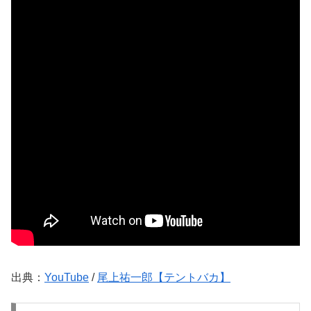
出典：
YouTube
/
尾上祐一郎【テントバカ】