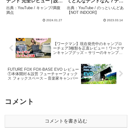
テント 完全レビュー | 設営
てどんなテントなん？テン
から内部構造まで詳細解説
ト選びに迷ってる人はこれ
出典：YouTube / キャンプ/満腹
出典：YouTube / のっといんどあ
– キャンプ/満腹満点
一択でしょ！【TOKYO
満点
【NOT INDOOR】
CRAFTS】 – のっといん
2024.01.27
2023.03.14
どあ【NOT INDOOR】
【ワークマン】現在発売中のキャンプロ
ーチェア3種類を正直レビュー！ワークマ
ンキャンプグッズ – サリーのキャンプチ
ャンネル
FUTURE FOX FOX-BASE EVO レビュー
①本体開封＆設営 フューチャーフォック
ス フォックスベース – 音楽家キャンパー
コメント
コメントを書き込む