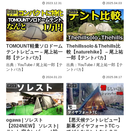
る！ – カンナバ〈最強ター
内料理・焚火可 3-4人用テ
2023.12.31
2025.04.03
プを求めて〉
ント (Dark Gr – プロダク
テント
テント
トの鏡
TOMOUNT軽量ソロドーム
Thehillssolo＆Thehills比
テントレビュー – 尾上祐一
較【naturehike】 – 尾上祐
郎【テントバカ】
一郎【テントバカ】
出典：YouTube / 尾上祐一郎【テ
出典：YouTube / 尾上祐一郎【テ
ントバカ】
ントバカ】
2024.01.23
2025.08.17
テント
テント
ogawa | ソレスト
【悪天候テントレビュー】
【2024NEW】 ソレスト|
新幕ダイヤフォートTCっ