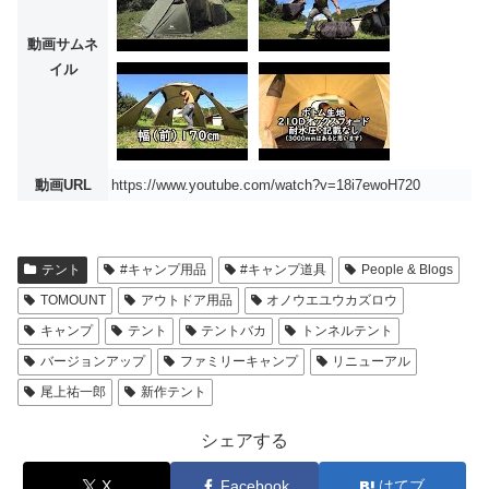
動画サムネ
イル
動画URL
https://www.youtube.com/watch?v=18i7ewoH720
テント
#キャンプ用品
#キャンプ道具
People & Blogs
TOMOUNT
アウトドア用品
オノウエユウカズロウ
キャンプ
テント
テントバカ
トンネルテント
バージョンアップ
ファミリーキャンプ
リニューアル
尾上祐一郎
新作テント
シェアする
X
Facebook
はてブ