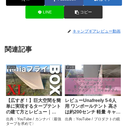
LINE
コピー
キャンプギアレビュー動画
関連記事
テント
テント
【広すぎ！】巨大空間を簡
レビューUnafreely 5-6人
単に実現するタープテント
用 ワンポールテント 高さ
の建て方とレビュー｜
は約200センチ 軽量 キャン
ninjaフライ系統最大のサ
プテント 1.75キログラム
出典：YouTube / カンナバ〈最強
出典：YouTube / プロダクトの鏡
イズはタープ泊に最適すぎ
出入口2つ 簡単設営 防水
タープを求めて〉