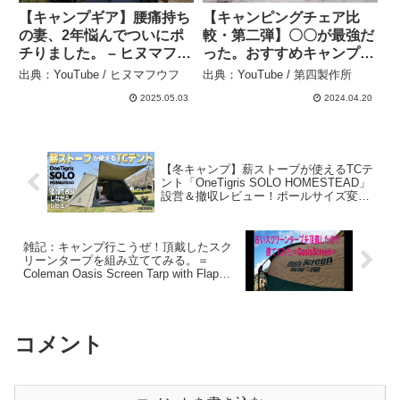
【キャンプギア】腰痛持ち
【キャンピングチェア比
の妻、2年悩んでついにポ
較・第二弾】〇〇が最強だ
チりました。 – ヒヌマフウ
った。おすすめキャンプチ
フ
ェアはコレ！！ – 第四製作
出典：YouTube / ヒヌマフウフ
出典：YouTube / 第四製作所
所
2025.05.03
2024.04.20
【冬キャンプ】薪ストーブが使えるTCテ
ント「OneTigris SOLO HOMESTEAD」
設営＆撤収レビュー！ポールサイズ変更
もこれでOK！ – かの地から
雑記：キャンプ行こうぜ！頂戴したスク
リーンタープを組み立ててみる。＝
Coleman Oasis Screen Tarp with Flap
＝ ＝Model170T4200J＝ – I. Kato
コメント