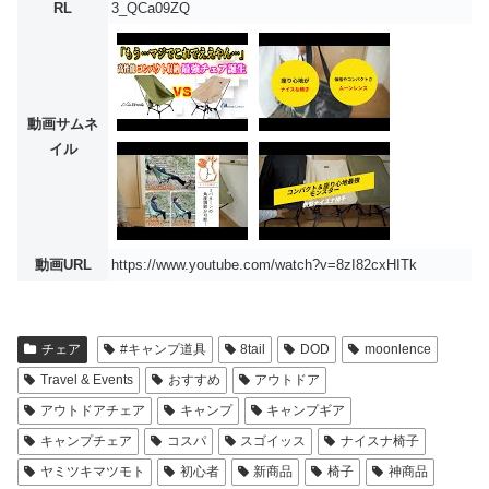
RL
3_QCa09ZQ
動画サムネ
イル
動画URL
https://www.youtube.com/watch?v=8zI82cxHITk
チェア
#キャンプ道具
8tail
DOD
moonlence
Travel & Events
おすすめ
アウトドア
アウトドアチェア
キャンプ
キャンプギア
キャンプチェア
コスパ
スゴイッス
ナイスナ椅子
ヤミツキマツモト
初心者
新商品
椅子
神商品