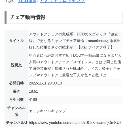
出典：
YouTube
/
ヤミツキソロキャンプ
チェア動画情報
アウトドアチェアの完成系！DODのスゴイッス『激安
タイトル
版』で更なるキャンプチェア革命！moonlenceと徹底比
較した結果まさかの結末が…【8tail ナイスナ椅子】
初心者にも絶対おすすめ！DODで一時品薄になるほど大
人気のアウトドアチェア『スゴイッス』とほぼ同じ性能
説明文
で滅茶苦茶安く展開された8tailの『ナイスナ椅子』キャ
ンプやアウトドアに最適な工夫が色々と散りば...
公開日時
2022-11-11 20:00:13
長さ
18:51
再生回数
4189
チャンネル
ヤミツキソロキャンプ
名
チャンネルU
https://www.youtube.com/channel/UC5KTuammjOmKU2