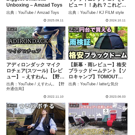
Unboxing – Amzad Toys
ビュー！！あれ？これどっ
かで見たことあるような気
出典：YouTube / Amzad Toys
出典：YouTube / KJ FILM style
が、、、【キャンプ道具紹
2025.09.11
2024.10.11
介】 – KJ FILM style
チェア
チェア
アディロンダック マイク
【新幕・雨レビュー】格安
ロチェア(スツール)【レビ
ブラックドームテント【ソ
ュー】 – えすわん。【野外
ロキャンプ】TOMOUTツ
通信局】
ーリングドーム – latteな気
出典：YouTube / えすわん。【野
出典：YouTube / latteな気分
分
外通信局】
2022.11.10
2023.06.03
チェア
チェア