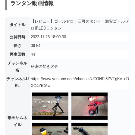
ランタン動画情報
【レビュー】ゴールゼロ｜三脚スタンド｜激安ゴールゼ
タイトル
ロ系LEDランタン
公開日時
2022-11-23 18:00:30
長さ
06:54
再生回数
44
チャンネル
秘密の焚き火会
名
チャンネルU
https://www.youtube.com/channel/UCONRj3ZVTgKv_oD
RL
XO4ZtCAw
動画サムネ
イル