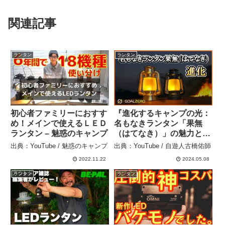
関連記事
ランタン
ランタン
初心者ファミリーにおすす
『進化するキャンプの光：
め！メインで使えるＬＥＤ
名もなきランタン「果無
ランタン – 魅惑のキャンプ
（はてなき）」の魅力と実
用性を徹底解説』 – 自遊人
出典：YouTube / 魅惑のキャンプ
出典：YouTube / 自遊人古橋佑師
古橋佑師
2022.11.22
2024.05.08
ランタン
ランタン