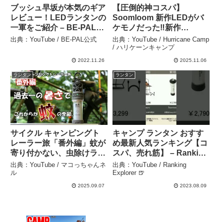
ブッシュ早坂が本気のギア
【圧倒的神コスパ】
レビュー！LEDランタンの
Soomloom 新作LEDがバ
一軍をご紹介 – BE-PAL公
ケモノだった‼️新作
式
LED『OMNI』徹底比較レ
出典：YouTube / BE-PAL公式
出典：YouTube / Hurricane Camp
ビュー🔥スリムライトミニ
/ ハリケーンキャンプ
の約1/3価格！でほぼ同ス
2022.11.26
2025.11.06
ペック【アウトドア】【キ
ランタン
ランタン
ャンプ道具】#908 –
Hurricane Camp / ハリケ
ーンキャンプ
サイクル キャンピングト
キャンプ ランタン おすす
レーラー旅「番外編」蚊が
め最新人気ランキング【コ
寄り付かない、虫除けラン
スパ、売れ筋】 – Ranking
タンが良かった！ – マコっ
Explorer 🍺
出典：YouTube / マコっちゃんネ
出典：YouTube / Ranking
ちゃんネル
ル
Explorer 🍺
2025.09.07
2023.08.09