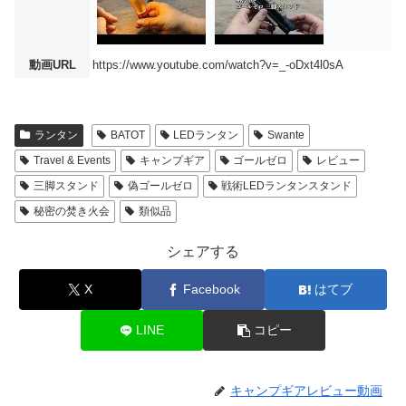
動画URL
https://www.youtube.com/watch?v=_-oDxt4l0sA
ランタン
BATOT
LEDランタン
Swante
Travel & Events
キャンプギア
ゴールゼロ
レビュー
三脚スタンド
偽ゴールゼロ
戦術LEDランタンスタンド
秘密の焚き火会
類似品
シェアする
X
Facebook
はてブ
LINE
コピー
キャンプギアレビュー動画