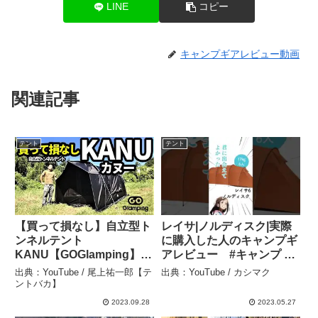
LINE
コピー
キャンプギアレビュー動画
関連記事
テント
テント
【買って損なし】自立型ト
レイサ|ノルディスク|実際
ンネルテント
に購入した人のキャンプギ
KANU【GOGlamping】 –
アレビュー #キャンプ #
尾上祐一郎【テントバカ】
テント #カシマク – カシマ
出典：YouTube / 尾上祐一郎【テ
出典：YouTube / カシマク
ク
ントバカ】
2023.09.28
2023.05.27