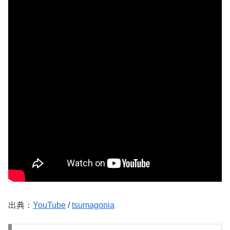
出典：
YouTube
/
tsumagonia