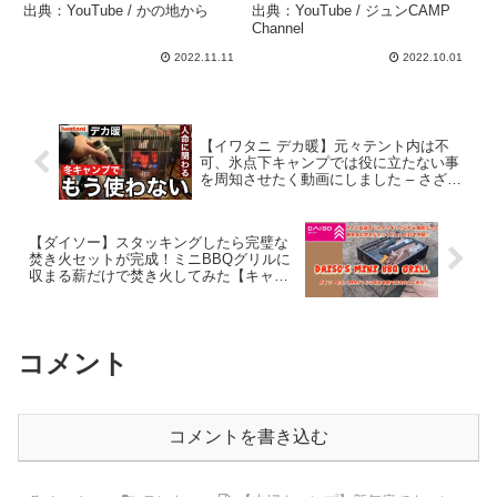
HOMESTEAD」設営＆撤
ンプ場】 – ジュンCAMP
出典：YouTube / かの地から
出典：YouTube / ジュンCAMP
収レビュー！ポールサイズ
Channel
Channel
変更もこれでOK！ – かの
2022.11.11
2022.10.01
地から
【イワタニ デカ暖】元々テント内は不
可、氷点下キャンプでは役に立たない事
を周知させたく動画にしました – さざな
みキャンプ
【ダイソー】スタッキングしたら完璧な
焚き火セットが完成！ミニBBQグリルに
収まる薪だけで焚き火してみた【キャン
プギア】 – 35ちゃん
コメント
コメントを書き込む