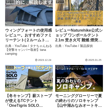
テント
テント
ウィングフォートの使用感
レビューNaturehike公式シ
レビュー。おすすめファミ
ョップ ワンポールテント
リーテント(２ルームトン
2.1m 焚き火可 難燃 煙突穴
ネル型) – タナちゃんねる
付き スカート ソロ 軽量 簡
出典：YouTube / タナちゃんねる
出典：YouTube / 製品探偵
【突撃キャンパー取材】
単設営 コンパクト 1~2人用
【突撃キャンパー取材】tana
camping
tana camping
通気 防風 防水 PU3000 ア
ウトドア パ – 製品探偵
2023.12.24
2025.01.25
テント
テント
【冬キャンプ】薪ストーブ
モーニンググローリーで夏
が使えるTCテント
の終わりのソロキャンプ
「OneTigris SOLO
【山中湖みなみオートキャ