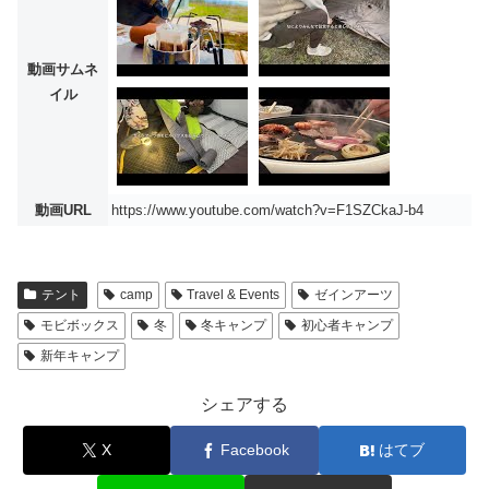
動画サムネ
イル
動画URL
https://www.youtube.com/watch?v=F1SZCkaJ-b4
テント
camp
Travel & Events
ゼインアーツ
モビボックス
冬
冬キャンプ
初心者キャンプ
新年キャンプ
シェアする
X
Facebook
はてブ