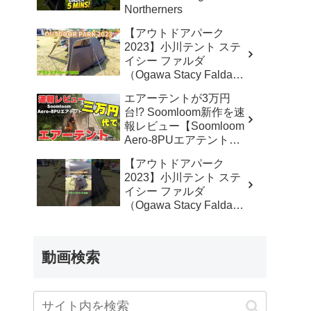
Northerners
【アウトドアパーク
2023】小川テント ステ
イシー ファルダ
（Ogawa Stacy Falda）
2から3人用の紹介 –
エアーテントが3万円
akoakoa
台!? Soomloom新作を速
報レビュー【Soomloom
Aero-8PUエアテント】
– なかしょうCAMP【ソ
【アウトドアパーク
ロキャンプで焚き火とラ
2023】小川テント ステ
ンタン】
イシー ファルダ
（Ogawa Stacy Falda）
2から3人用の紹介
#Short #ショート –
akoakoa
動画検索