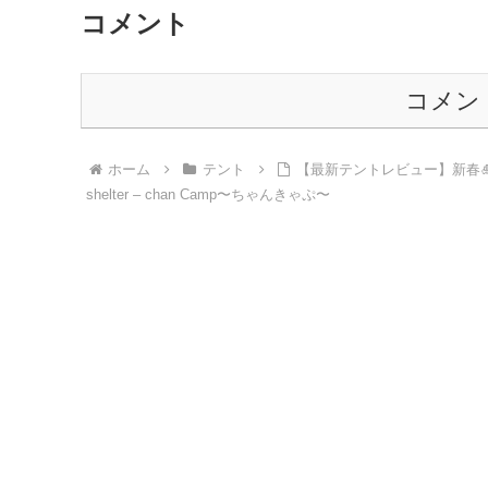
コメント
コメン
ホーム
テント
【最新テントレビュー】新春🎍
shelter – chan Camp〜ちゃんきゃぷ〜