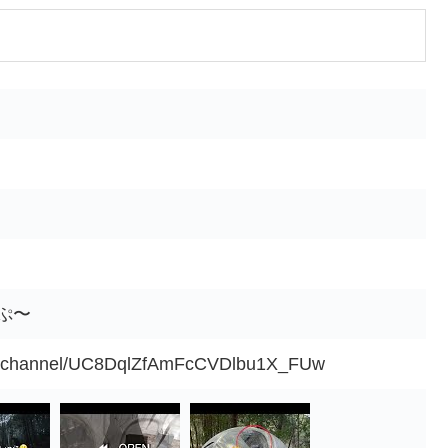
ゃぷ〜
om/channel/UC8DqlZfAmFcCVDlbu1X_FUw