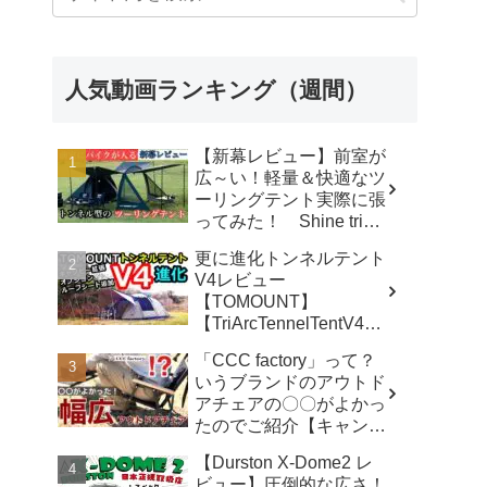
人気動画ランキング（週間）
【新幕レビュー】前室が
広～い！軽量＆快適なツ
ーリングテント実際に張
ってみた！ Shine trip
TUNNEL TENT 05 - latte
更に進化トンネルテント
な気分
V4レビュー
【TOMOUNT】
【TriArcTennelTentV4】
- 尾上祐一郎【テントバ
「CCC factory」って？
カ】
いうブランドのアウトド
アチェアの〇〇がよかっ
たのでご紹介【キャンプ
用品】 - さざなみキャン
【Durston X-Dome2 レ
プ
ビュー】圧倒的な広さ！