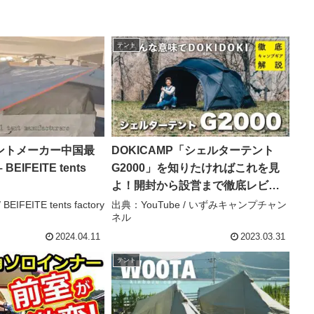
テント
ントメーカー中国最
DOKICAMP「シェルターテント
EIFEITE tents
G2000」を知りたければこれを見
よ！開封から設営まで徹底レビュ
ー！ – いずみキャンプチャンネル
EIFEITE tents factory
出典：YouTube / いずみキャンプチャン
ネル
2024.04.11
2023.03.31
テント