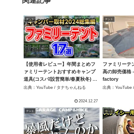
関連記事
テント
テント
【使用者レビュー】年間まとめフ
ファミリーテ
ァミリーテントおすすめキャンプ
高の卸売価格 – B
道具(コスパ/設営簡単/春夏秋冬) –
factory
タナちゃんねる
出典：YouTube / タナちゃんねる
出典：YouTube / B
2024.12.27
テント
テント