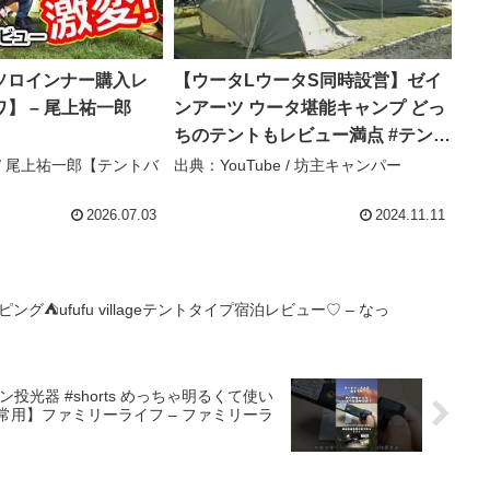
ソロインナー購入レ
【ウータLウータS同時設営】ゼイ
】 – 尾上祐一郎
ンアーツ ウータ堪能キャンプ どっ
】
ちのテントもレビュー満点 #テント
レビュー #kinbozucamp – 坊主キ
e / 尾上祐一郎【テントバ
出典：YouTube / 坊主キャンパー
ャンパー
2026.07.03
2024.11.11
ング⛺️ufufu villageテントタイプ宿泊レビュー♡ – なっ
光器 #shorts めっちゃ明るくて使い
非常用】ファミリーライフ – ファミリーラ