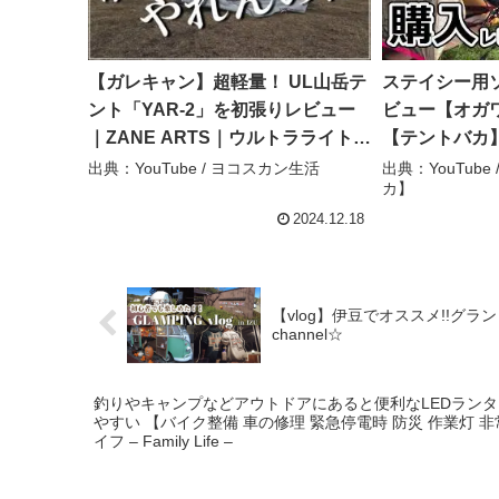
【ガレキャン】超軽量！ UL山岳テ
ステイシー用
ント「YAR-2」を初張りレビュー
ビュー【オガワ
｜ZANE ARTS｜ウルトラライト登
【テントバカ
山｜キャンプギア｜#16 – ヨコスカ
出典：YouTube / ヨコスカン生活
出典：YouTub
カ】
ン生活
2024.12.18
【vlog】伊豆でオススメ!!グランピ
channel☆
釣りやキャンプなどアウトドアにあると便利なLEDランタン投
やすい 【バイク整備 車の修理 緊急停電時 防災 作業灯 
イフ – Family Life –