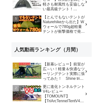
軽さも耐風性も妥協しな
い最高級テント！
#durstongear #durston #
【とんでもないテントが
ダーストン ＃xdome1
Naturehikeから出た】W
#xdome2 #テント -
ウォールで780g超軽量
Yellowknife
テントが衝撃価格で発売
Outdoorshop【イエロー
『Star Traill EXT』徹底
ナイフアウトドアショッ
解説の保存版【ULギ
プ】
ア】【キャンプ道具】
人気動画ランキング（月間）
【アウトドア】#855 -
Hurricane Camp / ハリケ
ーンキャンプ
【新幕レビュー】前室が
広～い！軽量＆快適なツ
ーリングテント実際に張
ってみた！ Shine trip
TUNNEL TENT 05 - latte
更に進化トンネルテント
な気分
V4レビュー
【TOMOUNT】
【TriArcTennelTentV4】
- 尾上祐一郎【テントバ