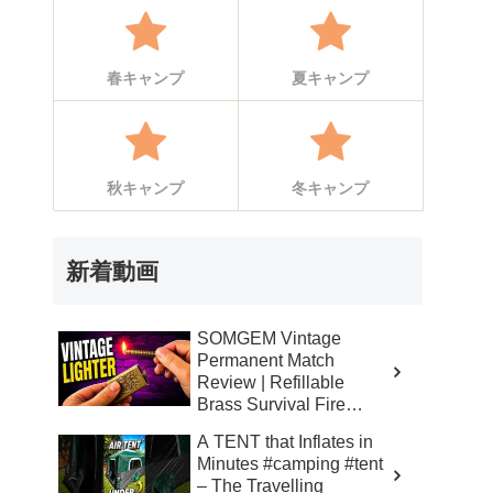
春キャンプ
夏キャンプ
秋キャンプ
冬キャンプ
新着動画
SOMGEM Vintage
Permanent Match
Review | Refillable
Brass Survival Fire
Starter – Skinner’s 100%
A TENT that Inflates in
Honest Reviews
Minutes #camping #tent
– The Travelling