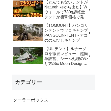
【とんでもないテントが
カ】
Naturehikeから出た】W
ウォールで780g超軽量
テントが衝撃価格で発売
『Star Traill EXT』徹底
【TOMOUNT】パンゴリ
解説の保存版【ULギ
ンテントでソロキャンプ
ア】【キャンプ道具】
PANGOLIN-TENT - アコ
【アウトドア】#855 -
ののんびしキャンプ
Hurricane Camp / ハリケ
ーンキャンプ
【UL テント】ルナーソ
ロを徹底レビュー！超簡
単設営、シーム処理のや
り方/Six Moon Designs
Lunar Solo - RIKU徒歩キ
ャンプ
カテゴリー
クーラーボックス