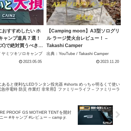
におすすめしたい ホ
【Camping moon】A3型ソログリ
キャンプ道具７選！
ル ラージ焚火台レビュー！ –
ンズ)で絶対買うべき
Takashi Camper
使えるおすすめギア
e / ヤミツキソロキャンプ
出典：YouTube / Takashi Camper
ヤミツキソロキャンプ
2023.05.05
2023.11.20
ると便利なLEDランタン投光器 #shorts めっちゃ明るくて使い
緊急停電時 防災 作業灯 非常用】ファミリーライフ – ファミリーラ
PROOF GS MOTHER TENTを開封
からの設営【一発録りナレーション入り】 #グリップスワニー #キャンプ #レビュー – camp jr.