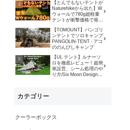
【とんでもないテントが
カ】
Naturehikeから出た】W
ウォールで780g超軽量
テントが衝撃価格で発売
『Star Traill EXT』徹底
【TOMOUNT】パンゴリ
解説の保存版【ULギ
ンテントでソロキャンプ
ア】【キャンプ道具】
PANGOLIN-TENT - アコ
【アウトドア】#855 -
ののんびしキャンプ
Hurricane Camp / ハリケ
ーンキャンプ
【UL テント】ルナーソ
ロを徹底レビュー！超簡
単設営、シーム処理のや
り方/Six Moon Designs
Lunar Solo - RIKU徒歩キ
ャンプ
カテゴリー
クーラーボックス