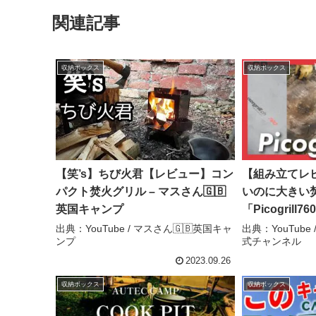
関連記事
収納ボックス
収納ボックス
【笑’s】ちび火君【レビュー】コン
【組み立てレ
パクト焚火グリル – マスさん🇬🇧
いのに大きい
英国キャンプ
「Picogril
760）」大は
出典：YouTube / マスさん🇬🇧英国キャ
出典：YouTube 
ンプ
式チャンネル
良さが魅力 #
#ピコグリル –
2023.09.26
GoodsPre
収納ボックス
収納ボックス