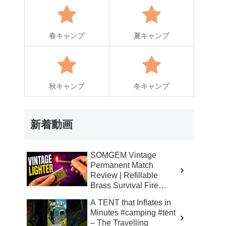
春キャンプ
夏キャンプ
秋キャンプ
冬キャンプ
新着動画
SOMGEM Vintage
Permanent Match
Review | Refillable
Brass Survival Fire
Starter – Skinner’s 100%
A TENT that Inflates in
Honest Reviews
Minutes #camping #tent
– The Travelling