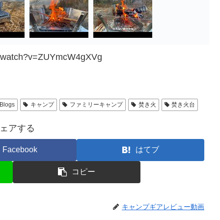
om/watch?v=ZUYmcW4gXVg
 Blogs
キャンプ
ファミリーキャンプ
焚き火
焚き火台
ェアする
Facebook
はてブ
コピー
キャンプギアレビュー動画