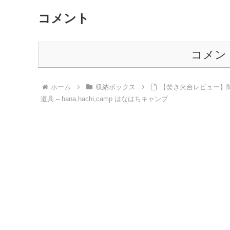
コメント
コメン
ホーム
収納ボックス
【焚き火台レビュー】闇
道具 – hana,hachi,camp はなはちキャンプ