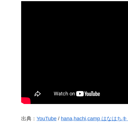
出典：
YouTube
/
hana,hachi,camp はなは