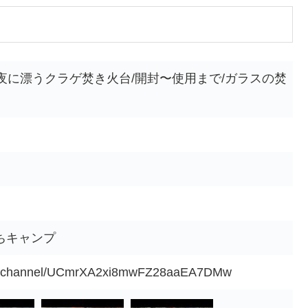
夜に漂うクラゲ焚き火台/開封〜使用まで/ガラスの焚
なはちキャンプ
om/channel/UCmrXA2xi8mwFZ28aaEA7DMw