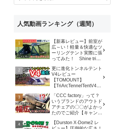
人気動画ランキング（週間）
【新幕レビュー】前室が
広～い！軽量＆快適なツ
ーリングテント実際に張
ってみた！ Shine trip
TUNNEL TENT 05 - latte
更に進化トンネルテント
な気分
V4レビュー
【TOMOUNT】
【TriArcTennelTentV4】
- 尾上祐一郎【テントバ
「CCC factory」って？
カ】
いうブランドのアウトド
アチェアの〇〇がよかっ
たのでご紹介【キャンプ
用品】 - さざなみキャン
【Durston X-Dome2 レ
プ
ビュー】圧倒的な広さ！