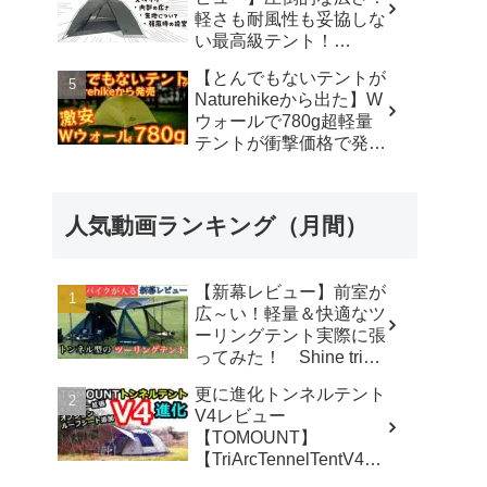
軽さも耐風性も妥協しな
い最高級テント！
#durstongear #durston #
【とんでもないテントが
ダーストン ＃xdome1
Naturehikeから出た】W
#xdome2 #テント -
ウォールで780g超軽量
Yellowknife
テントが衝撃価格で発売
Outdoorshop【イエロー
『Star Traill EXT』徹底
ナイフアウトドアショッ
解説の保存版【ULギ
プ】
ア】【キャンプ道具】
人気動画ランキング（月間）
【アウトドア】#855 -
Hurricane Camp / ハリケ
ーンキャンプ
【新幕レビュー】前室が
広～い！軽量＆快適なツ
ーリングテント実際に張
ってみた！ Shine trip
TUNNEL TENT 05 - latte
更に進化トンネルテント
な気分
V4レビュー
【TOMOUNT】
【TriArcTennelTentV4】
- 尾上祐一郎【テントバ