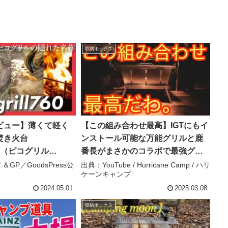
収納ボックス
ビュー】薄くて軽く
【この組み合わせ最高】IGTにもイ
焚き火台
ンストール可能な万能グリルと鹿
l760（ピコグリル
番長がまさかのコラボで最強グリ
小を兼ねる使い勝手の
ルが完成【キャプテンスタッグ】
/ ＆GP／GoodsPress公
出典：YouTube / Hurricane Camp / ハリ
ケーンキャンプ
キャンプ #焚き火台
【soomloom】【アウトドア】
 ＆GP／
#801 – Hurricane Camp / ハリケー
2024.05.01
2025.03.08
ss公式チャンネル
ンキャンプ
収納ボックス