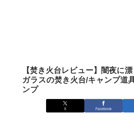
【焚き火台レビュー】闇夜に漂
ガラスの焚き火台/キャンプ道具 – h
ンプ
X
Facebook