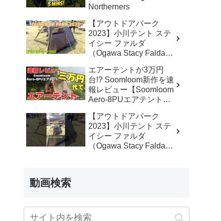
Northerners
【アウトドアパーク
2023】小川テント ステ
イシー ファルダ
（Ogawa Stacy Falda）
2から3人用の紹介 –
エアーテントが3万円
akoakoa
台!? Soomloom新作を速
報レビュー【Soomloom
Aero-8PUエアテント】
– なかしょうCAMP【ソ
【アウトドアパーク
ロキャンプで焚き火とラ
2023】小川テント ステ
ンタン】
イシー ファルダ
（Ogawa Stacy Falda）
2から3人用の紹介
#Short #ショート –
akoakoa
動画検索