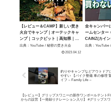
【レビュー＆CAMP】新しい焚き
全キャンパー
火台でキャンプ｜オーテックキャ
ームセンター 
ンプ｜コックピット｜高知県｜四
CAINZ(カイ
万十町｜三島キャンプ場 – 秘密の
安くて本当に
出典：YouTube / 秘密の焚き火会
出典：YouTub
焚き火会
決定版！ – 
2023.04.12
釣りやキャンプなどアウトドアにあ
やすい 【バイク整備 車の修理 
イフ – Family Life –
【レビュー】グリップスワニーの新作ワンポールテントFIRE 