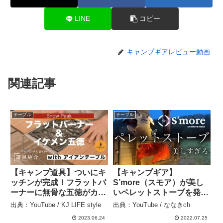
LINE
コピー
キャンプギアレビュー動画
関連記事
テーブル
テーブル
【キャンプ道具】ついにキ
【キャンプギア】
ッチンが完成！フラットバ
S’more（スモア）が美し
ーナーに無骨な五徳がカッ
いペレットストーブを発
コ良すぎる、、、アイアン
売！最速レビュ
出典：YouTube / KJ LIFE style
出典：YouTube / ななきch
テーブルにビルドイ
ー/Firesitter/MAGIC
2023.06.24
2022.07.25
ン！.camping.campgear.
STOVE/Makuake/冬キャン