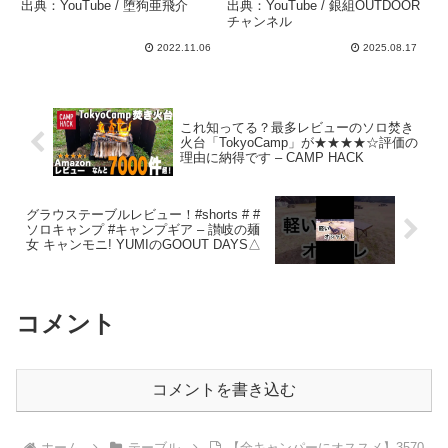
決めた！キャプテンスタッ
出典：YouTube / 堕狗亜飛介
出典：YouTube / 銀組OUTDOOR
グクラシックFDウッドロ
チャンネル
ーテーブル – 銀組
2022.11.06
2025.08.17
OUTDOORチャンネル
これ知ってる？最多レビューのソロ焚き
火台「TokyoCamp」が★★★★☆評価の
理由に納得です – CAMP HACK
グラウステーブルレビュー！#shorts # #
ソロキャンプ #キャンプギア – 讃岐の麺
女 キャンモニ! YUMIのGOOUT DAYS△
コメント
コメントを書き込む
ホーム
テーブル
【全キャンパーにオススメ】3570