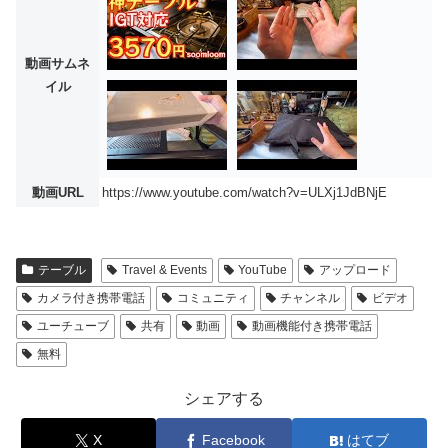
動画サムネ
イル
動画URL
https://www.youtube.com/watch?v=ULXj1JdBNjE
テーブル
Travel & Events
YouTube
アップロード
カメラ付き携帯電話
コミュニティ
チャンネル
ビデオ
ユーチューブ
共有
動画
動画機能付き携帯電話
無料
シェアする
X
Facebook
はてブ