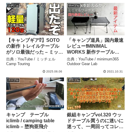
【ギア紹介】 – KJ LIFE
プの寒さ対策/薪ストーブ –
テーブル
テーブル
style
ななきch
【キャンプギア⁉️】SOTO
「キャンプ道具」国内最速
の新作 トレイルテーブル
レビュー❗️MINIMAL
がソロ最強だった – ミッチ
WORKS 新作テーブル
ェル Camp Touring
『Indian Table Mesa 』
出典：YouTube / ミッチェル
出典：YouTube / minimum365
と チェア『Indian Chair
Camp Touring
Outdoor Gear Lab
Butte』キャンプギアを詳
2025.06.06
2021.10.31
細に紹介。 – minimum365
テーブル
テーブル
Outdoor Gear Lab
キャンプ テーブル
銀組キャンプvol.320 ウッ
iclimb / camping table
ドテーブル買うのに迷いに
iclimb – 堕狗亜飛介
迷って、一周回ってコレに