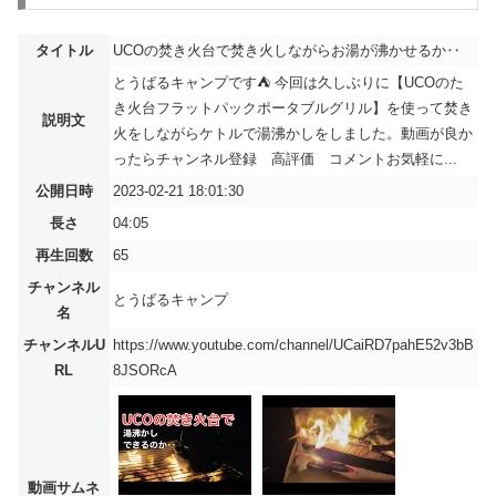
タイトル
UCOの焚き火台で焚き火しながらお湯が沸かせるか‥
とうばるキャンプです⛺️ 今回は久しぶりに【UCOのた
き火台フラットパックポータブルグリル】を使って焚き
説明文
火をしながらケトルで湯沸かしをしました。動画が良か
ったらチャンネル登録 高評価 コメントお気軽に...
公開日時
2023-02-21 18:01:30
長さ
04:05
再生回数
65
チャンネル
とうばるキャンプ
名
チャンネルU
https://www.youtube.com/channel/UCaiRD7pahE52v3bB
RL
8JSORcA
動画サムネ