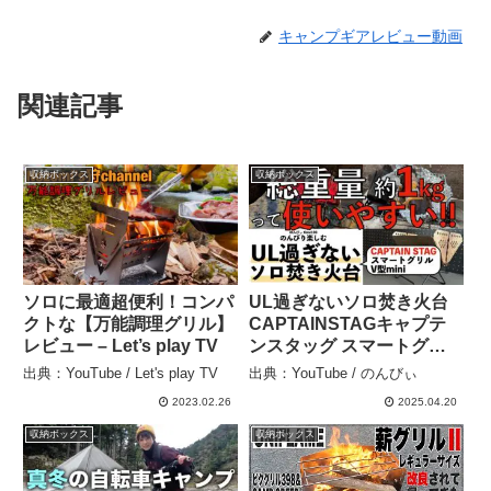
キャンプギアレビュー動画
関連記事
収納ボックス
収納ボックス
ソロに最適超便利！コンパ
UL過ぎないソロ焚き火台
クトな【万能調理グリル】
CAPTAINSTAGキャプテ
レビュー – Let’s play TV
ンスタッグ スマートグリ
ルV型mini 総重量約1kgっ
出典：YouTube / Let's play TV
出典：YouTube / のんびぃ
て使いやすい!!【キャンプ
2023.02.26
2025.04.20
ギア】 – のんびぃ
収納ボックス
収納ボックス