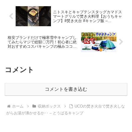
ニトスキとキャプテンスタッグカマドス
マートグリルで焚き火料理【おうちキャ
ンプ】#焚き火台 #キャンプ飯 –
codomoto*outdoors こどもとアウトドア
＆ファミリーキャンプ＆親子ハイキング
格安ブランドだけで極寒雪中キャンプし
てみたらマジで総額〇万円！初心者に絶
対おすすめコスパキャンプの極みココに
あり！【Montagna（モンターナ）】 – ヤ
ミツキソロキャンプ
コメント
コメントを書き込む
ホーム
収納ボックス
UCOの焚き火台で焚き火しな
がらお湯が沸かせるか‥ – とうばるキャンプ