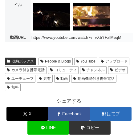
イル
動画URL
https://www.youtube.com/watch?v=vX6YFxlMeqM
収納ボックス
People & Blogs
YouTube
アップロード
カメラ付き携帯電話
コミュニティ
チャンネル
ビデオ
ユーチューブ
共有
動画
動画機能付き携帯電話
無料
シェアする
X
Facebook
はてブ
LINE
コピー