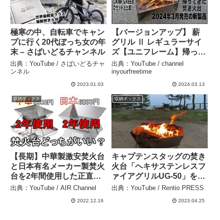
極寒の中、自転車でキャン
【バージョンアップ】 薪
プに行く20代ぼっち女の年
グリル Ⅱ レギュラーサイ
末 – さばいどるチャンネル
ズ【ユニフレーム】帰って
きた人気商品！改良された
出典：YouTube / さばいどるチャ
出典：YouTube / channel
薪グリル！ 薪グリル 2をレ
ンネル
inyourfreetime
ビュー！ – channel
2023.01.03
2024.03.13
inyourfreetime
収納ボックス
収納ボックス
【長期】中華製激安焚火台
キャプテンスタッグの焚き
と日本有名メーカー製焚火
火台「ヘキサステンレスフ
台を2年間使用した正直な
ァイアグリルUG-50」を使
感想を話します。| LOGOS
ってみた – Rentio PRESS
出典：YouTube / AIR Channel
出典：YouTube / Rentio PRESS
| CARBABY | kalili | – AIR
2022.12.16
2023.04.25
Channel