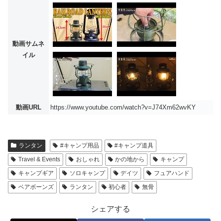
動画サムネ
イル
動画URL
https://www.youtube.com/watch?v=J74Xm62wvKY
ランタン
#キャンプ用品
#キャンプ道具
Travel & Events
おしゃれ
かの地から
キャンプ
キャンプギア
ソロキャンプ
デイツ
フュアハンド
ベアボーンズ
ランタン
初心者
無骨
シェアする