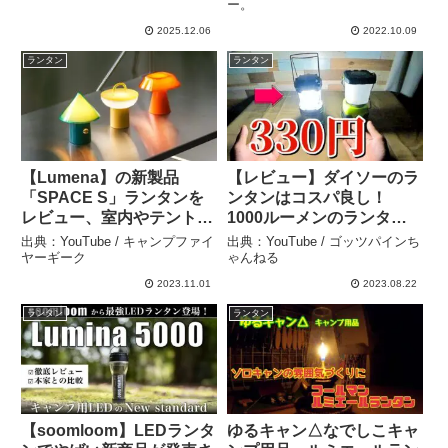
ンプランタン – 焚き火ファ
GHT」をレビュー！次世代
ー。
ン
ゴールゼロとなるか？【ミ
2025.12.06
2022.10.09
ニマライト】 – 野生のジョ
ランタン
ランタン
ニー。
【Lumena】の新製品
【レビュー】ダイソーのラ
「SPACE S」ランタンを
ンタンはコスパ良し！
レビュー、室内やテントラ
1000ルーメンのランタン
イフに最適なおもしろキャ
と比較してみた。 – ゴッツ
出典：YouTube / キャンプファイ
出典：YouTube / ゴッツパインち
ンプランタン – キャンプフ
パインちゃんねる
ヤーギーク
ゃんねる
ァイヤーギーク
2023.11.01
2023.08.22
ランタン
ランタン
【soomloom】LEDランタ
ゆるキャン△なでしこキャ