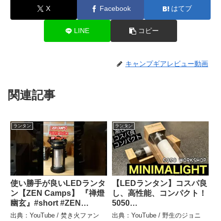
X
Facebook
はてブ
LINE
コピー
キャンプギアレビュー動画
関連記事
ランタン
ランタン
使い勝手が良いLEDランタ
【LEDランタン】コスパ良
ン【ZEN Camps】 『禅燈
し、高性能、コンパクト！
幽玄』#short #ZEN
5050
Camps #禅燈#幽玄#キャ
WORKSHOP「MINIMALI
出典：YouTube / 焚き火ファン
出典：YouTube / 野生のジョニ