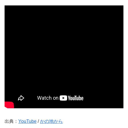
出典：
YouTube
/
かの地から