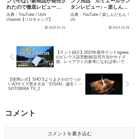
ンでやばい新商品が発売さ
ンプ用品 ルミエールラン
れたので徹底レビュー
タンレビュー♪ – 楽しんだ
（Lumina5000） – Ushi
もん！ch.
出典：YouTube / Ushi
出典：YouTube / 楽しんだもん！
channel【ソロキャンプ】
channel【ソロキャンプ】
ch.
2025.01.31
2023.10.29
【テント紹介】2023年新作テントogawa
のピレウス設営動画/設営方法やサイズ
感、レイアウトの参考になれば幸いで
す。 – ISLANDER_SKY 【島んちゅ夫
婦】
【使用レポ】SHO’Sよりまさかのでっか
いA3サイズ焚き火台「EISAN」誕生！ –
SOTOBIRA TV_2
コメント
コメントを書き込む