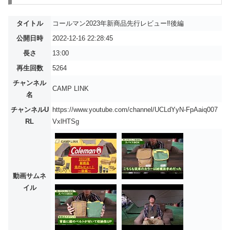
タイトル
コールマン2023年新商品先行レビュー‼️後編
公開日時
2022-12-16 22:28:45
長さ
13:00
再生回数
5264
チャンネル
CAMP LINK
名
チャンネルU
https://www.youtube.com/channel/UCLdYyN-FpAaiq007
RL
VxlHTSg
動画サムネ
イル