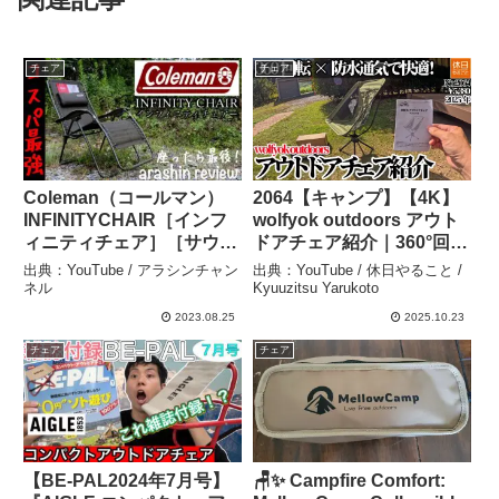
チェア
チェア
Coleman（コールマン）
2064【キャンプ】【4K】
INFINITYCHAIR［インフ
wolfyok outdoors アウト
ィニティチェア］［サウナ
ドアチェア紹介｜360°回転
整い］超〜お勧め［アウト
×防水通気で快適！レビュ
出典：YouTube / アラシンチャン
出典：YouTube / 休日やること /
ドアチェア］一度座った
ー – 休日やること /
ネル
Kyuuzitsu Yarukoto
ら…立ち上がれない椅子
Kyuuzitsu Yarukoto
2023.08.25
2025.10.23
【arashin report】#301 –
チェア
チェア
アラシンチャンネル
【BE-PAL2024年7月号】
🪑✨ Campfire Comfort: