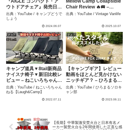
『AIGLE コンパクト・ア
Mellow Camp Collapsible
ウトドアチェア』発売日レ
Chair Review 🔥🚐 –
ビュー【2024年6月7日発
Vintage Vanlife
出典：YouTube / キャンプどうで
出典：YouTube / Vintage Vanlife
売】【キャンプ雑誌付録】
しょう
【ビーパル特別付録】【エ
2024.06.07
2025.10.07
ーグル】【1006】 – キャ
チェア
チェア
ンプどうでしょう
キャンプ道具▼8tail新商品
【キャンプギア】レビュー
ナイスナ椅子▼新旧比較レ
動画をほとんど見かけない
ビュー – ねこいろちゃんね
ニッチギア？ – ひろまるソ
る【Laugh&Camp】
ロキャン部
出典：YouTube / ねこいろちゃん
出典：YouTube / ひろまるソロキ
ねる【Laugh&Camp】
ャン部
2022.07.11
2023.06.11
【長期】中華製激安焚火台と日本有名メ
ーカー製焚火台を2年間使用した正直な感