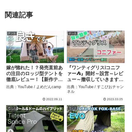
関連記事
テント
テント
嫁が惚れた！？発売直前あ
『ワンティグリス❕コニフ
の注目のロッジ型テントを
ァー⛺』開封～設営～レビ
徹底レビュー！【新作テン
ュー～撤収していきます
ト紹介】【北海道キャン
#ワンティグリスコニファ
出典：YouTube / よめだんcamp
出典：YouTube / すこぴおチャン
プ】【S’more】【ドルチ
ー #おすすめソロテント
ネル
ェロッジ】 – よめだん
#薪ストーブ – すこぴおチ
2022.09.11
2023.03.05
camp
ャンネル
テント
テント