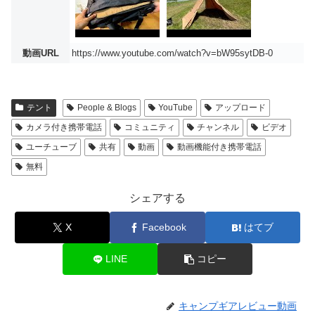
動画URL
https://www.youtube.com/watch?v=bW95sytDB-0
テント
People & Blogs
YouTube
アップロード
カメラ付き携帯電話
コミュニティ
チャンネル
ビデオ
ユーチューブ
共有
動画
動画機能付き携帯電話
無料
シェアする
X
Facebook
はてブ
LINE
コピー
キャンプギアレビュー動画