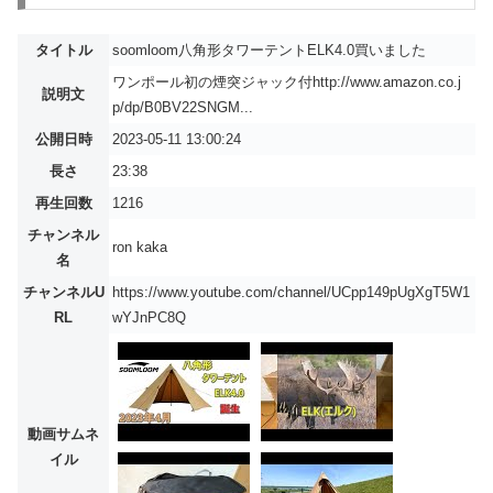
タイトル
soomloom八角形タワーテントELK4.0買いました
ワンポール初の煙突ジャック付http://www.amazon.co.j
説明文
p/dp/B0BV22SNGM...
公開日時
2023-05-11 13:00:24
長さ
23:38
再生回数
1216
チャンネル
ron kaka
名
チャンネルU
https://www.youtube.com/channel/UCpp149pUgXgT5W1
RL
wYJnPC8Q
動画サムネ
イル