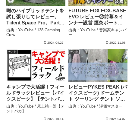
噂のハイブリッドテントを
FUTURE FOX FOX-BASE
試し張りしてレビュー。
EVO レビュー②前幕＆イ
Tiitent Space Pro。Part 2
ンナー設営 煙突ポート他
レビュー編 – 138
ここまでの感想 フューチ
出典：YouTube / 138 Camping
出典：YouTube / 音楽家キャンパ
Camping Crew
ャーフォックス フォック
Crew
ー
スベース – 音楽家キャンパ
2024.04.27
2022.11.08
ー
テント
テント
キャンプで大活躍！フィー
レビューPYKES PEAK (パ
ルドラックレビュー【パイ
イクスピーク) ドームテン
クスピーク】【テントバ
ト ツーリング テント ソロ
カ】 – 尾上祐一郎【テント
1人用 2～3人用 TOURING
出典：YouTube / 尾上祐一郎【テ
出典：YouTube / 評価マスター
バカ】
DOME 5色 軽量 コンパク
ントバカ】
ト キャンプ テント バイク
2022.10.14
2025.04.07
積載 (OFFW – 評価マスタ
ー