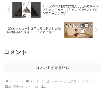
ナバホ|ロゴス|実際に購入した人のキャン
プギアレビュー #キャンプ #テント #カ
シマク – カシマク
【新幕レビュー】２年ぶりに購入した新
幕の開封&初張り。 – ヒヌマフウフ
コメント
コメントを書き込む
ホーム
テント
soomloom八角形タワーテント
ELK4.0買いました – ron kaka