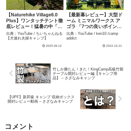
【Naturehike Village6.0
【最新幕レビュー】大型ド
Plus】ワンタッチテント徹
ーム ミニマルワークス ア
底レビュー！猛暑の中「浦
ゴラ 「7つの良いポイン
安総合公園」でデイキャン
ト」設営 レイアウト –
出典：YouTube / ちいちゃんねる
出典：YouTube / ken10 /camp
プ設営！【夫婦キャンプ】
ken10 /camp addict
【犬連れ夫婦キャンプ】
addict
– ちいちゃんねる【犬連れ
2025.09.12
2022.10.21
夫婦キャンプ】
竹しか勝たん！きた！KingCamp高級竹製
テーブル開封レビュー編【キャンプ用
品】 – さざなみキャンプ
【UPF】新昇級 キャンプ 収納ボックス
開封レビュー動画 – さざなみキャンプ
コメント