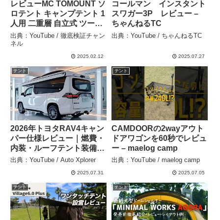
レビューMC TOMOUNT ソ
コールマン インスタント
ロテント キャンプテント 1
スワガー3P レビュー –
人用 二重層 自立式 ツーリ
ちゃんねるTC
ングテント 耐水圧
出典：YouTube / 徹底検証チャン
出典：YouTube / ちゃんねるTC
3000mm 通気 防風 軽量 コ
ネル
ンパクト アウトドアテン
2025.02.12
2025.07.27
ト バイク 登山用 簡単設営
テント
テント
4シー – 徹底検証チャンネ
ル
2026年トヨタRAV4キャン
CAMDOORの2wayアウト
パー仕様レビュー｜燃費・
ドアワゴンを60秒でレビュ
内装・ルーフテント装備で
ー – maelog camp
究極の車中泊SUV登場！ –
出典：YouTube / Auto Xplorer
出典：YouTube / maelog camp
Auto Xplorer
2025.07.31
2025.07.05
テント
テント