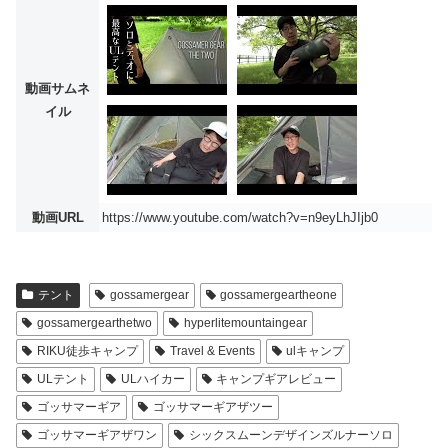
動画サムネ
イル
動画URL
https://www.youtube.com/watch?v=n9eyLhJIjb0
テント
gossamergear
gossamergeartheone
gossamergearthetwo
hyperlitemountaingear
RIKU徒歩キャンプ
Travel & Events
ulキャンプ
ULテント
ULハイカー
キャンプギアレビュー
ゴッサマーギア
ゴッサマーギアザツー
ゴッサマーギアザワン
シックスムーンデザインズルナーソロ