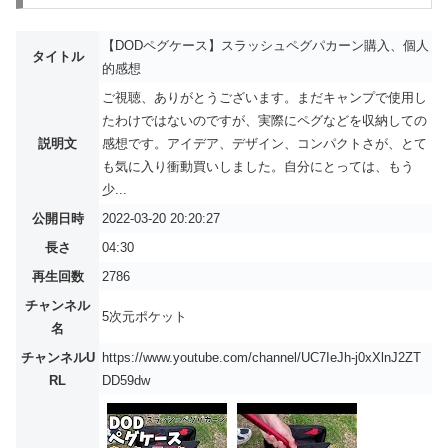
【DODペグケース】スラッシュペグパカーン購入、個人
タイトル
的感想
ご視聴、ありがとうございます。まだキャンプで使用し
たわけではないのですが、実際にペグなどを収納しての
説明文
感想です。アイデア、デザイン、コンパクトさが、とて
も気に入り衝動買いしました。自分にとっては、もう
少...
公開日時
2022-03-20 20:20:27
長さ
04:30
再生回数
2786
チャンネル
5次元ポケット
名
チャンネルU
https://www.youtube.com/channel/UC7IeJh-j0xXlnJ2ZT
RL
DD59dw