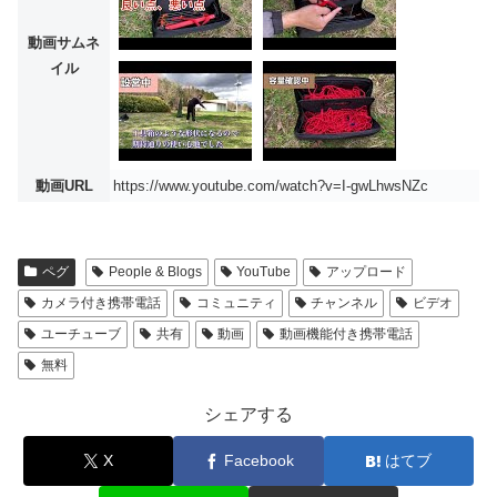
動画サムネ
イル
動画URL
https://www.youtube.com/watch?v=I-gwLhwsNZc
ペグ
People & Blogs
YouTube
アップロード
カメラ付き携帯電話
コミュニティ
チャンネル
ビデオ
ユーチューブ
共有
動画
動画機能付き携帯電話
無料
シェアする
X
Facebook
はてブ