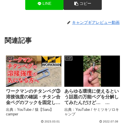
LINE
コピー
キャンプギアレビュー動画
関連記事
ペグ
ペグ
ワークマンのチタンペグ③
あらゆる環境に使えるとい
溶接強度の確認・チタン合
う話題の万能ペグを分解し
金ペグのフックを固定して
てみたんだけど…
いる溶接はどのぐらい強
#shorts – ヤミツキソロキ
出典：YouTube / 猿【Saru】
出典：YouTube / ヤミツキソロキ
い？ – 猿【Saru】camper
ャンプ
camper
ャンプ
2023.03.01
2022.07.08