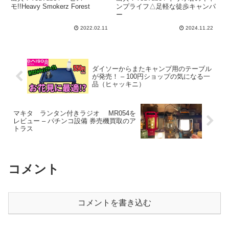
類比較検証！おすすめも紹
プギア #ulキャンプ #ペグ
モ!!Heavy Smokerz Forest
ンプライフ△足軽な徒歩キャンパ
ー
介！スノーピーク・i-
#zpacks #徒歩キャンプ –
WANO・OGAWA・ゼイン
トリオ君のキャンプライフ
2022.02.11
2024.11.22
アーツ・ソリッドステーク
△足軽な徒歩キャンパー
– ヘビスモ!!Heavy
Smokerz Forest
ダイソーからまたキャンプ用のテーブル
が発売！ – 100円ショップの気になる一
品（ヒャッキニ）
マキタ ランタン付きラジオ MR054を
レビュー – パチンコ設備 券売機買取のア
トラス
コメント
コメントを書き込む