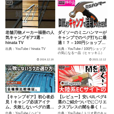
ペグ
ペグ
老舗刃物メーカー福善の人
ダイソーのミニハンマーが
気キャンプギア3選 –
キャンプでのペグ打ちに最
hinata TV
適！？ – 100円ショップの
気になる一品（ヒャッキ
出典：YouTube / hinata TV
出典：YouTube / 100円ショップ
ニ）
の気になる一品（ヒャッキニ）
2024.12.16
2021.12.12
ペグ
ペグ
【キャンプギア】初心者必
【レビュー】安いULペグ4
見！キャンプ必須アイテ
選のご紹介ついでに〇リエ
ム、失敗しないペグの選び
クスプレスの闇を暴く！そ
方！人気のアイテム、全種
のつもりが・・・#キャン
出典：YouTube / ヘビス
出典：YouTube / トリオ君のキャ