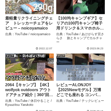
最軽量リクライニングチェ
【100均キャンプギア】セ
ア トレッカーチェアをレ
リアの100円キャンプ椅子
ビュー – noicoyamaico
用ドリンク＆スマホホルダ
ーの実際使用レビュー。 –
出典：YouTube / noicoyamaico
出典：YouTube / あけがらす宮さ
あけがらす宮さらさ 旅
らさ 旅とキャンプでカルチャ
ー
とキャンプでカルチャー
2022.12.07
2023.06.23
チェア
チェア
2064【キャンプ】【4K】
レビューALONJOY
wolfyok outdoors アウト
【2025Newモデル】万博
ドアチェア紹介｜360°回転
どこでも座れる コンパク
×防水通気で快適！レビュ
ト 超軽量 アルミ合金 折り
出典：YouTube / 休日やること /
出典：YouTube / テックレビュー
ー – 休日やること /
たたみ椅子 持ち運び 便利
Kyuuzitsu Yarukoto
Kyuuzitsu Yarukoto
アウトドアチェア 収納袋