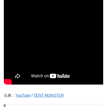
出典：
YouTube
/
TENT MONSTER