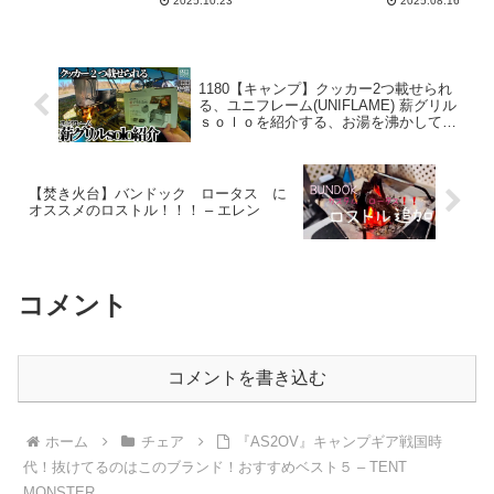
2025.10.23
2025.08.16
一体型 携帯チェア キャン
プ 椅子 日本語 – テックレ
ビュー
1180【キャンプ】クッカー2つ載せられ
る、ユニフレーム(UNIFLAME) 薪グリル
ｓｏｌｏを紹介する、お湯を沸かしてコ
ーヒーを淹れる – 休日やること /
Kyuuzitsu Yarukoto
【焚き火台】バンドック ロータス に
オススメのロストル！！！ – エレン
コメント
コメントを書き込む
ホーム
チェア
『AS2OV』キャンプギア戦国時
代！抜けてるのはこのブランド！おすすめベスト５ – TENT
MONSTER