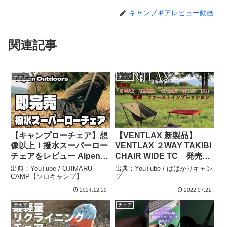
キャンプギアレビュー動画
関連記事
チェア
チェア
【キャンプローチェア】想
【VENTLAX 新製品】
像以上！撥水スーパーロー
VENTLAX ２WAY TAKIBI
チェアをレビュー Alpen
CHAIR WIDE TC 発売と
Outdoors（アルペンアウ
同時に最速レビュー！期待
出典：YouTube / OJIMARU
出典：YouTube / はばかりキャン
トドアーズ） – OJIMARU
のキャンプチェアの座り心
CAMP【ソロキャンプ】
プ
CAMP【ソロキャンプ】
地はどうなのよ？【ファー
2024.12.20
2022.07.21
ストインプレッション】 –
チェア
チェア
はばかりキャンプ