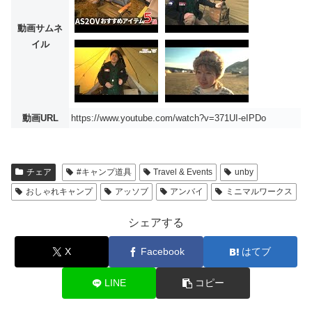
動画サムネ
イル
動画URL
https://www.youtube.com/watch?v=371UI-eIPDo
チェア
#キャンプ道具
Travel & Events
unby
おしゃれキャンプ
アッソブ
アンバイ
ミニマルワークス
シェアする
X
Facebook
はてブ
LINE
コピー