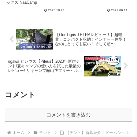
ニアックス NaaCamp
キャンプ大魔王
ックス NaaCamp
2025.10.24
2022.09.11
【OneTigris TETRAレビュー！】超軽
量！コンパクト収納！インナー一体型！
なのにとっても広い！そして超〜
COOL！ロッドちゃん自慢の新幕ワンテ
ィグリスのテトラをご紹介します！ – ロ
ッドちゃんねる
ogawa ピレウス【Pileus】2023年新作テ
ント/夏キャンプの使い方を試した最後の
レビュー/ リキャンプ館山🌴フリーヒルサ
イトおすすめポイント –
ISLANDER_SKY 【島んちゅ夫婦】
コメント
コメントを書き込む
ホーム
テント
【テント】新幕紹介！ドームシェル