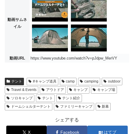
動画サムネ
イル
動画URL
https://www.youtube.com/watch?v=pJdpw_MerVY
テント
#キャンプ道具
camp
camping
outdoor
Travel & Events
アウトドア
キャンプ
キャンプ場
ソロキャンプ
テント
テント紹介
ドームシェルターテント
ファミリーキャンプ
新幕
シェアする
X
Facebook
はてブ