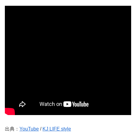
出典：
YouTube
/
KJ LIFE style