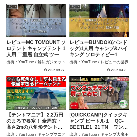
イントまで全て紹介” – キ
ャンプ/満腹満点
テント
テント
レビューMC TOMOUNT ソ
レビューBUNDOK(バンド
ロテント キャンプテント 1
ック)1人用 キャンプ&ハイ
人用 二重層 自立式 ツーリ
キング ソロティピー1
ングテント 耐水圧
BDK-75B – レビューの世
出典：YouTube / 解決ガジェット
出典：YouTube / レビューの世界
3000mm 通気 防風 軽量 コ
界
2025.09.27
2025.03.28
ンパクト アウトドアテン
ト バイク 登山用 簡単設営
テント
テント
4シー – 解決ガジェット
【テントマニア】 2.2万円
[QUICKCAMP]クイックキ
のまるで要塞！ 全周窓・
ャンプ ビートル１ QC-
高さ2mの八角形テントを
BEETLE1_21 TN ワンタ
徹底レビュー – キャンプマ
ッチソロテントレビュー –
出典：YouTube / キャンプマニア
出典：YouTube / キャンプ大魔王