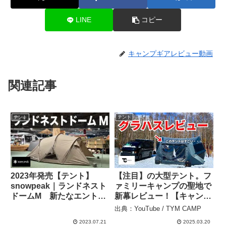
LINE
コピー
キャンプギアレビュー動画
関連記事
テント
テント
2023年発売【テント】
【注目】の大型テント。フ
snowpeak｜ランドネスト
ァミリーキャンプの聖地で
ドームM 新たなエントリ
新幕レビュー！【キャンプ
ーモデル誕生！|テントの
&キャビンズ山中湖】 –
出典：YouTube / TYM CAMP
概要、設置方法、特徴、ポ
TYM CAMP
2023.07.21
2025.03.20