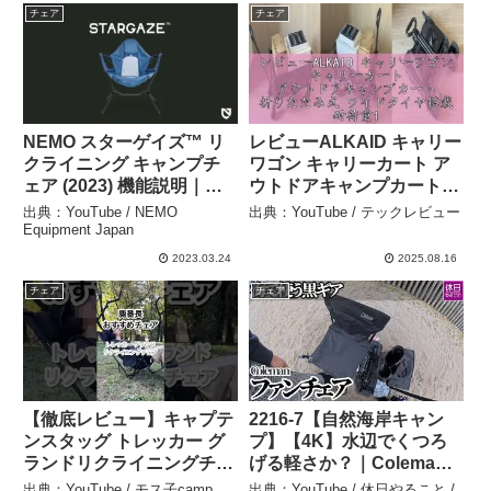
チェア
チェア
NEMO スターゲイズ™️ リ
レビューALKAID キャリー
クライニング キャンプチ
ワゴン キャリーカート ア
ェア (2023) 機能説明｜
ウトドアキャンプカート
Stargaze™️ Recliner
折りたたみ式 ワイドタイ
出典：YouTube / NEMO
出典：YouTube / テックレビュー
Reclining Camp Chair –
ヤ搭載 耐荷重100kg 大容
Equipment Japan
NEMO Equipment Japan
量120L 自立式収納 コンパ
2023.03.24
2025.08.16
クト キャンプ BBQ 釣り
チェア
チェア
買い物 – テックレビュー
【徹底レビュー】キャプテ
2216-7【自然海岸キャン
ンスタッグ トレッカー グ
プ】【4K】水辺でくつろ
ランドリクライニングチェ
げる軽さか？｜Coleman
ア #キャンプギア #キャ
ファンチェア（ジェットブ
出典：YouTube / モス子camp
出典：YouTube / 休日やること /