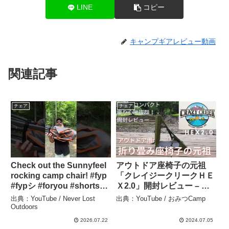
LINE
コピー
キャンプギアレビュー動画
関連記事
チェア
チェア
Check out the Sunnyfeel
アウトドア座椅子の元祖
rocking camp chair! #fyp
「クレイジークリークＨＥ
#fypシ #foryou #shorts
Ｘ2.0」開封レビュー – お
#short #shortvideo #for
みつCamp
出典：YouTube / Never Lost
出典：YouTube / おみつCamp
#fy – Never Lost
Outdoors
Outdoors
2026.07.22
2024.07.05