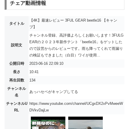
チェア動画情報
【4K】最速レビュー 3FUL GEAR beetle16 【キャン
タイトル
プ】
チャンネル登録、高評価よろしくお願いします！3FULG
EARの２０２３年新作テント「beetle16」をゲットした
説明文
ので設営からのレビューです。雨も降ってくれて雨漏り
の検証もできました（白目）ワイが使用...
公開日時
2023-06-16 22:09:10
長さ
10:41
再生回数
134
チャンネル
あっハセベがキャンプしてる
名
チャンネルU
https://www.youtube.com/channel/UCgxDX2xPvMweeW
RL
DVkvDajLw