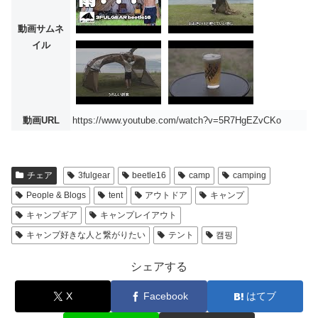
動画サムネ
イル
動画URL
https://www.youtube.com/watch?v=5R7HgEZvCKo
チェア
3fulgear
beetle16
camp
camping
People & Blogs
tent
アウトドア
キャンプ
キャンプギア
キャンプレイアウト
キャンプ好きな人と繋がりたい
テント
캠핑
シェアする
X
Facebook
はてブ