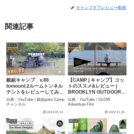
キャンプギアレビュー動画
関連記事
テント
テント
銀組キャンプ v.88
【CAMP | キャンプ】コッ
tomount.2ルームトンネル
トのススメ&レビュー |
テントをレビューしてみ
BROOKLYN OUTDOOR
た！ – 銀組poke Campチ
COMPANY | The Folding
出典：YouTube / 銀組poke Camp
出典：YouTube / GLOW
ャンネル
Cot 2WAY | WINTER
チャンネル
Adventure Film
CAMP – GLOW
2023.05.12
2022.11.26
Adventure Film
テント
テント