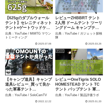
【625gのダブルウォール
レビューZHBBRT テント
テント】セレニティネット
2人用 ドームテント ツーリ
テント×ゲートウッドケー
ングドーム キャンプテン
プをレビュー｜UL登山&ソ
ト 前室あり 前後2つ出入り
出典：YouTube / MtMTG マウン
出典：YouTube / ガジェット探検
ロキャンプにおすすめ！
口 耐水圧3000mm UVカッ
トミーティング
隊
【Six Moon Designs】 –
ト 防水 防風 防虫 風通し
2025.07.06
2025.03.26
MtMTG マウントミーティ
軽量 コンパクト 設営簡単
テント
テント
ング
– ガジェット探検隊
【キャンプ道具】キャンプ
レビューOneTigris SOLO
道具レビュー_買って良か
HOMESTEAD テント TC
った軍幕テント
テント パップテント 軍幕
_TOMOUNTの新作テント
ポリコットン素材 通気 設
出典：YouTube / SoloCamTV
出典：YouTube / 製品評価ラボ
を紹介 – SoloCamTV
営簡単 耐 久 ソロテントポ
2022.12.22
2025.01.20
ール付き グランドシート
付き キャンプ 焚き火 – 製