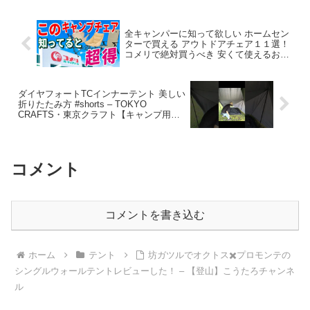
品評価ラボ
全キャンパーに知って欲しい ホームセン
ターで買える アウトドアチェア１１選！
コメリで絶対買うべき 安くて使えるおす
すめチェア決定版！【コメリ Natural
Season 2023 新商品体験会】 – ヤミツキ
ソロキャンプ
ダイヤフォートTCインナーテント 美しい
折りたたみ方 #shorts – TOKYO
CRAFTS・東京クラフト【キャンプ用
品】
コメント
コメントを書き込む
ホーム
テント
坊ガツルでオクトス✖️プロモンテの
シングルウォールテントレビューした！ – 【登山】こうたろチャンネ
ル