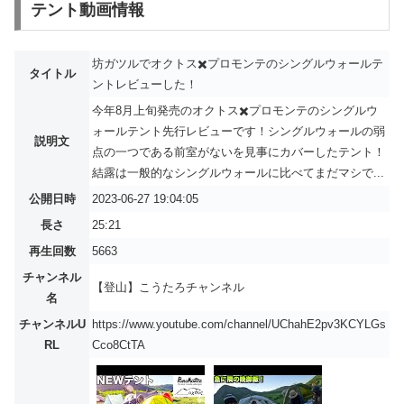
テント動画情報
坊ガツルでオクトス✖️プロモンテのシングルウォールテ
タイトル
ントレビューした！
今年8月上旬発売のオクトス✖️プロモンテのシングルウ
ォールテント先行レビューです！シングルウォールの弱
説明文
点の一つである前室がないを見事にカバーしたテント！
結露は一般的なシングルウォールに比べてまだマシで...
公開日時
2023-06-27 19:04:05
長さ
25:21
再生回数
5663
チャンネル
【登山】こうたろチャンネル
名
チャンネルU
https://www.youtube.com/channel/UChahE2pv3KCYLGs
RL
Cco8CtTA