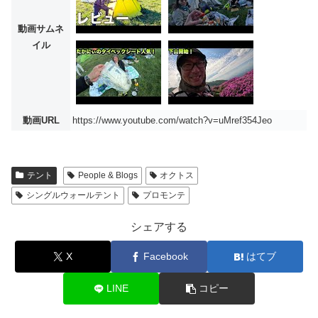
動画サムネ
イル
動画URL
https://www.youtube.com/watch?v=uMref354Jeo
テント
People & Blogs
オクトス
シングルウォールテント
プロモンテ
シェアする
X
Facebook
はてブ
LINE
コピー