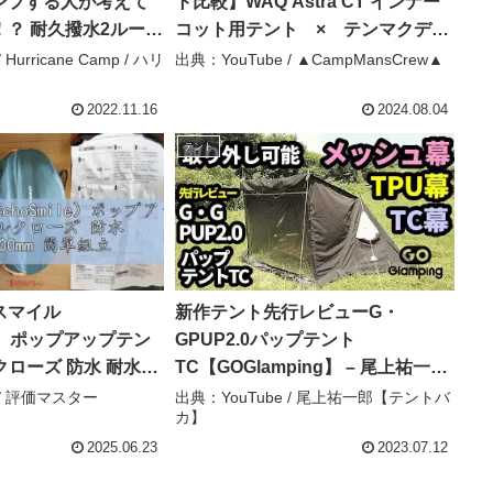
ンプする人が考えて
ト比較】WAQ Astra CT インナー
？ 耐久撥水2ルーム
コット用テント × テンマクデザ
徹底レビュー【アウト
イン モノポールインナーテントメ
Hurricane Camp / ハリ
出典：YouTube / ▲CampMansCrew▲
ンプ道具】【ワーク
ッシュ サイズ感比較レビュー！！
マン女子】#412 –
– ▲CampMansCrew▲
2022.11.16
2024.08.04
Camp / ハリケーンキャ
テント
スマイル
新作テント先行レビューG・
le）ポップアップテン
GPUP2.0パップテント
クローズ 防水 耐水圧
TC【GOGlamping】 – 尾上祐一郎
単組立 UVカットアウ
【テントバカ】
 / 評価マスター
出典：YouTube / 尾上祐一郎【テントバ
カ】
プ 前室付き ファミリ
ント ホワイト – 評
2025.06.23
2023.07.12