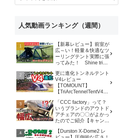
人気動画ランキング（週間）
【新幕レビュー】前室が
広～い！軽量＆快適なツ
ーリングテント実際に張
ってみた！ Shine trip
TUNNEL TENT 05 - latte
更に進化トンネルテント
な気分
V4レビュー
【TOMOUNT】
【TriArcTennelTentV4】
- 尾上祐一郎【テントバ
「CCC factory」って？
カ】
いうブランドのアウトド
アチェアの〇〇がよかっ
たのでご紹介【キャンプ
用品】 - さざなみキャン
【Durston X-Dome2 レ
プ
ビュー】圧倒的な広さ！