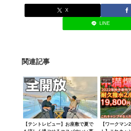
X
LINE
関連記事
テント
テント
【テントレビュー】お座敷で夏で
【ワークマン2