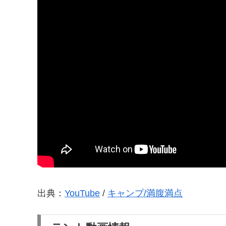
出典：
YouTube
/
キャンプ/満腹満点