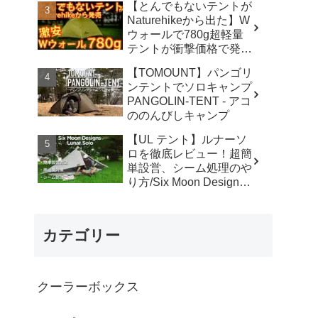
【とんでもないテントが
カ】
Naturehikeから出た】W
ウォールで780g超軽量
テントが衝撃価格で発売
『Star Traill EXT』徹底
【TOMOUNT】パンゴリ
解説の保存版【ULギ
ンテントでソロキャンプ
ア】【キャンプ道具】
PANGOLIN-TENT - アコ
【アウトドア】#855 -
ののんびしキャンプ
Hurricane Camp / ハリケ
ーンキャンプ
【UL テント】ルナーソ
ロを徹底レビュー！超簡
単設営、シーム処理のや
り方/Six Moon Designs
Lunar Solo - RIKU徒歩キ
ャンプ
カテゴリー
クーラーボックス