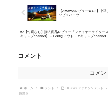
【Amazonレビュー★4.5】中
ソビスパロウ
#2【忖度なし】購入商品レビュー「ファイヤーライターズ 
キャンプchannel】 – Pent@アウトドアキャンプchannel
コメント
コメン
ホーム
テント
OGAWA アポロンS テント
腹満点