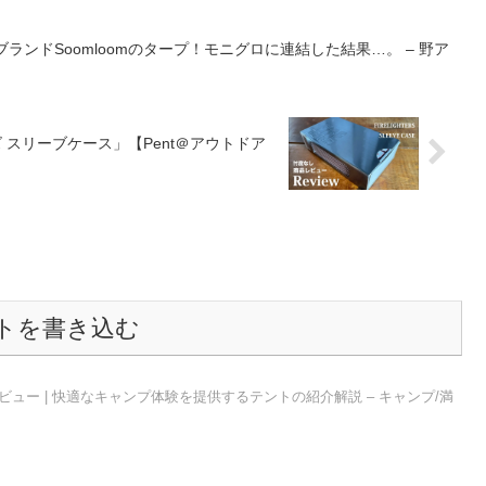
華ブランドSoomloomのタープ！モニグロに連結した結果…。 – 野ア
スリーブケース」【Pent＠アウトドア
トを書き込む
 レビュー | 快適なキャンプ体験を提供するテントの紹介解説 – キャンプ/満