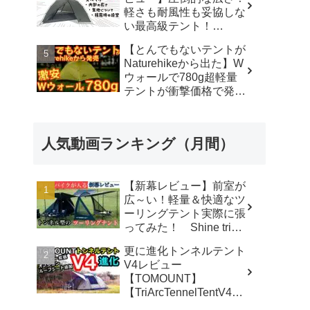
軽さも耐風性も妥協しな
い最高級テント！
#durstongear #durston #
【とんでもないテントが
ダーストン ＃xdome1
Naturehikeから出た】W
#xdome2 #テント -
ウォールで780g超軽量
Yellowknife
テントが衝撃価格で発売
Outdoorshop【イエロー
『Star Traill EXT』徹底
ナイフアウトドアショッ
解説の保存版【ULギ
プ】
ア】【キャンプ道具】
人気動画ランキング（月間）
【アウトドア】#855 -
Hurricane Camp / ハリケ
ーンキャンプ
【新幕レビュー】前室が
広～い！軽量＆快適なツ
ーリングテント実際に張
ってみた！ Shine trip
TUNNEL TENT 05 - latte
更に進化トンネルテント
な気分
V4レビュー
【TOMOUNT】
【TriArcTennelTentV4】
- 尾上祐一郎【テントバ