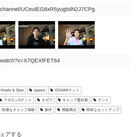
m/channel/UCeulEG8xR5yugtslN2J7CPg
om/watch?v=X7QEXfFET64
Howto & Style
ogawa
OGAWAテント
アポロンSテント
オガワ
キャンプ愛好家
テント
快適なキャンプ体験
新作
満腹満点
簡単なセットアップ
ェアする