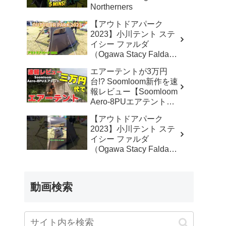
Northerners
【アウトドアパーク
2023】小川テント ステ
イシー ファルダ
（Ogawa Stacy Falda）
2から3人用の紹介 –
エアーテントが3万円
akoakoa
台!? Soomloom新作を速
報レビュー【Soomloom
Aero-8PUエアテント】
– なかしょうCAMP【ソ
【アウトドアパーク
ロキャンプで焚き火とラ
2023】小川テント ステ
ンタン】
イシー ファルダ
（Ogawa Stacy Falda）
2から3人用の紹介
#Short #ショート –
akoakoa
動画検索