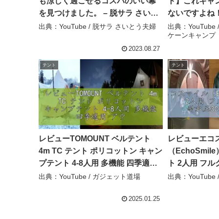
も涼しく過ごせるコスパのいい幕
ト】これキャ
を見つけました。 – 脱サラ さいと
ないですよね！
う夫婦
シェルター 
出典：YouTube / 脱サラ さいとう夫婦
出典：YouTube / 
ケーンキャンプ
ドア】【キャ
マン】【ワーク
2023.08.27
Hurricane 
テント
テント
ンプ
レビューTOMOUNT ベルテント
レビューエコ
4m TC テント ポリコットン キャン
（EchoSmi
プテント 4-8人用 多機能 四季適用
ト 2人用 フル
アウトドア 撥水 通気 遮光 焚火 フ
3000mm 簡
出典：YouTube / ガジェット道場
出典：YouTube
ァミリーツーリング 露營場 キャン
トドア キャン
プ テント – ガジェット道場
ー ワンタッチテ
2025.01.25
価マスター