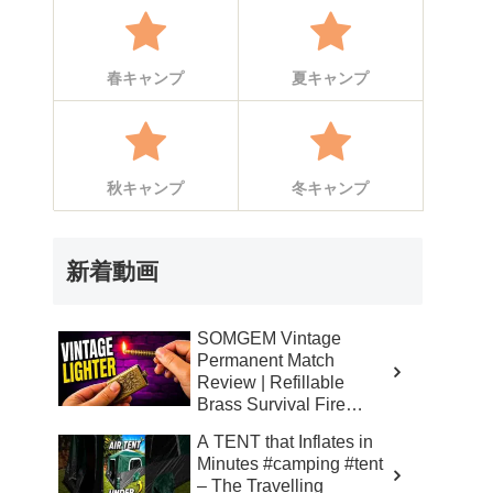
春キャンプ
夏キャンプ
秋キャンプ
冬キャンプ
新着動画
SOMGEM Vintage
Permanent Match
Review | Refillable
Brass Survival Fire
Starter – Skinner’s 100%
A TENT that Inflates in
Honest Reviews
Minutes #camping #tent
– The Travelling