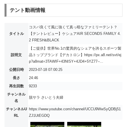
テント動画情報
コスパ良くて風に強くて真っ暗なファミリーテント？
タイトル
【テントレビュー】ケシュアAIR SECONDS FAMILY 4.
2 FRESH&BLACK
【ご提供】世界No.1の驚異的なシェアを誇るスポーツ製
説明文
品トップブランド【デカトロン】https://px.a8.net/svt/ej
p?a8mat=3TAWIF+43NISY+4JD4+5YZ77--...
公開日時
2023-07-18 07:00:25
長さ
24:46
再生回数
9233
チャンネル
脱サラ さいとう夫婦
名
チャンネルU
https://www.youtube.com/channel/UCCU9WwSyQDBj51
RL
ZJ1UtEGDQ