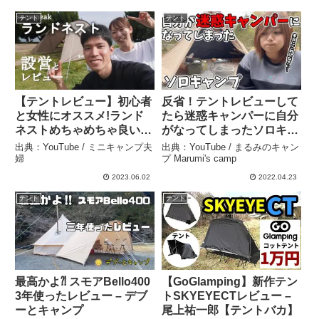
買取【STRAY CATS】
テント
テント
【テントレビュー】初心者
反省！テントレビューして
と女性にオススメ!ランド
たら迷惑キャンパーに自分
ネストめちゃめちゃ良い‼︎
がなってしまったソロキャ
– ミニキャンプ夫婦
ンプ/迷惑キャンパー/キャ
出典：YouTube / ミニキャンプ夫
出典：YouTube / まるみのキャン
ンプ/薪ストーブ/POMOLY
婦
プ Marumi's camp
/一人ぼっちキャンプ/solo
2023.06.02
2022.04.23
camping/ポモリーレビュ
テント
テント
ー – まるみのキャンプ
Marumi’s camp
最高かよ⁈ スモアBello400
【GoGlamping】新作テン
3年使ったレビュー – デブ
トSKYEYECTレビュー –
ーとキャンプ
尾上祐一郎【テントバカ】