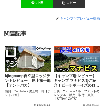
LINE
コピー
キャンプギアレビュー動画
関連記事
テント
テント
kjingcamp自立型ロッジテ
【キャンプ場 レビュー】
ントレビュー – 尾上祐一郎
キャンプ マナビスをご紹
【テントバカ】
介！ビーチボーイズのロケ
地でキャンプ!?ビーチボー
出典：YouTube / 尾上祐一郎【テ
出典：YouTube / ルーフテントの
イズファンのキャンパーさ
ントバカ】
レンタル・販売・取付・買取
【STRAY CATS】
ん、必見！ – ルーフテント
のレンタル・販売・取付・
2025.09.24
2023.08.04