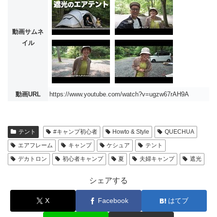
動画サムネ
イル
動画URL
https://www.youtube.com/watch?v=ugzw67rAH9A
テント
#キャンプ初心者
Howto & Style
QUECHUA
エアフレーム
キャンプ
ケシュア
テント
デカトロン
初心者キャンプ
夏
夫婦キャンプ
遮光
シェアする
X
Facebook
はてブ